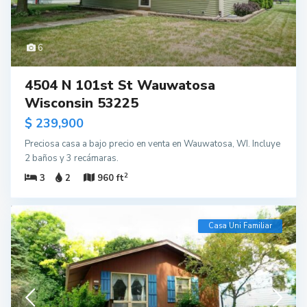
6
4504 N 101st St Wauwatosa
Wisconsin 53225
$ 239,900
Preciosa casa a bajo precio en venta en Wauwatosa, WI. Incluye
2 baños y 3 recámaras.
2
3
2
960 ft
Casa Uni Familiar