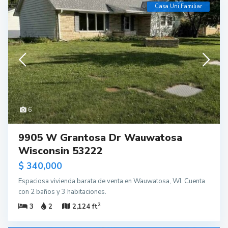
Casa Uni Familiar
6
9905 W Grantosa Dr Wauwatosa
Wisconsin 53222
$ 340,000
Espaciosa vivienda barata de venta en Wauwatosa, WI. Cuenta
con 2 baños y 3 habitaciones.
2
3
2
2,124 ft