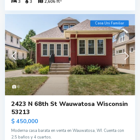
2
3
3
2,606 ft
Casa Uni Familiar
6
2423 N 68th St Wauwatosa Wisconsin
53213
$ 450,000
Moderna casa barata en venta en Wauwatosa, WI. Cuenta con
2.5 baños y 4 cuartos.