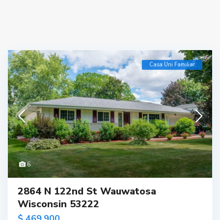
Casa Uni Familiar
6
2864 N 122nd St Wauwatosa
Wisconsin 53222
$ 469,900