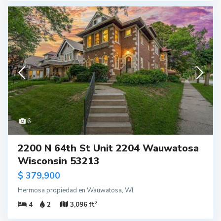
6
2200 N 64th St Unit 2204 Wauwatosa
Wisconsin 53213
$ 379,900
Hermosa propiedad en Wauwatosa, WI.
2
4
2
3,096 ft