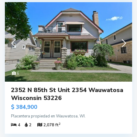
6
2352 N 85th St Unit 2354 Wauwatosa
Wisconsin 53226
$ 384,900
Placentera propiedad en Wauwatosa, WI.
2
4
2
2,078 ft