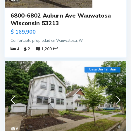
6800-6802 Auburn Ave Wauwatosa
Wisconsin 53213
$ 169,900
Confortable propiedad en Wauwatosa, WI.
2
4
2
1,200 ft
Casa Uni Familiar
6