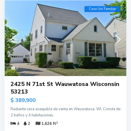
Casa Uni Familiar
6
2425 N 71st St Wauwatosa Wisconsin
53213
$ 389,900
Radiante casa asequible de venta en Wauwatosa, WI. Consta de
2 baños y 4 habitaciones.
2
4
2
1,626 ft