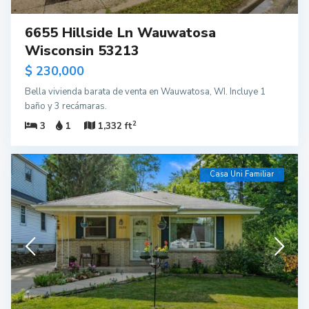
6655 Hillside Ln Wauwatosa
Wisconsin 53213
$ 230,000
Bella vivienda barata de venta en Wauwatosa, WI. Incluye 1
baño y 3 recámaras.
2
3
1
1,332 ft
Casa Uni Familiar