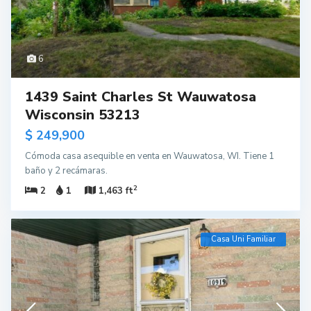
6
1439 Saint Charles St Wauwatosa
Wisconsin 53213
$ 249,900
Cómoda casa asequible en venta en Wauwatosa, WI. Tiene 1
baño y 2 recámaras.
2
2
1
1,463 ft
Casa Uni Familiar