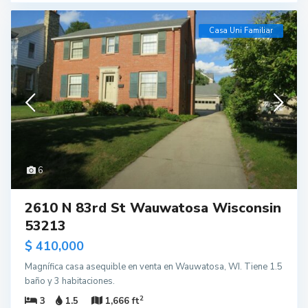
Casa Uni Familiar
6
2610 N 83rd St Wauwatosa Wisconsin
53213
$ 410,000
Magnífica casa asequible en venta en Wauwatosa, WI. Tiene 1.5
baño y 3 habitaciones.
2
3
1.5
1,666 ft