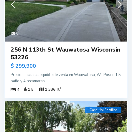
6
256 N 113th St Wauwatosa Wisconsin
53226
$ 299,900
Preciosa casa asequible de venta en Wauwatosa, WI. Posee 1.5
baño y 4 recámaras.
2
4
1.5
1,336 ft
Casa Uni Familiar