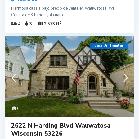
Hermosa casa a bajo precio de venta en Wauwatosa, WI.
Consta de 3 baños y 4 cuartos.
2
4
3
2,573 ft
Casa Uni Familiar
6
2622 N Harding Blvd Wauwatosa
Wisconsin 53226