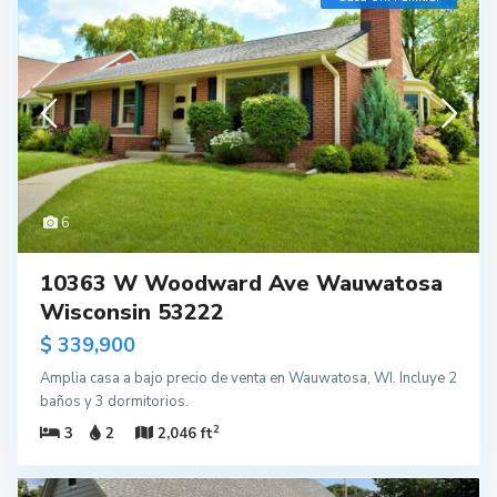
6
10363 W Woodward Ave Wauwatosa
Wisconsin 53222
$ 339,900
Amplia casa a bajo precio de venta en Wauwatosa, WI. Incluye 2
baños y 3 dormitorios.
2
3
2
2,046 ft