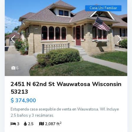
Casa Uni Familiar
6
2451 N 62nd St Wauwatosa Wisconsin
53213
$ 374,900
Estupenda casa asequible de venta en Wauwatosa, WI. Incluye
2.5 baños y 3 recámaras.
2
3
2.5
2,087 ft