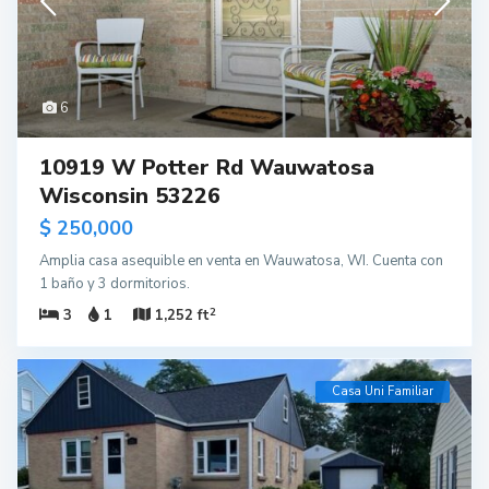
6
10919 W Potter Rd Wauwatosa
Wisconsin 53226
$ 250,000
Amplia casa asequible en venta en Wauwatosa, WI. Cuenta con
1 baño y 3 dormitorios.
2
3
1
1,252 ft
Casa Uni Familiar