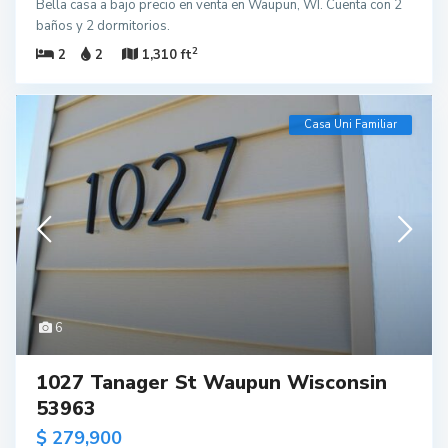
Bella casa a bajo precio en venta en Waupun, WI. Cuenta con 2
baños y 2 dormitorios.
2
2
2
1,310 ft
Casa Uni Familiar
6
1027 Tanager St Waupun Wisconsin
53963
$ 279,900