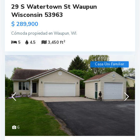
29 S Watertown St Waupun
Wisconsin 53963
$ 289,900
Cómoda propiedad en Waupun, WI.
2
5
4.5
3,450 ft
Casa Uni Familiar
6