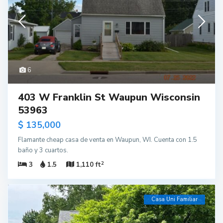
6
403 W Franklin St Waupun Wisconsin
53963
$ 135,000
Flamante cheap casa de venta en Waupun, WI. Cuenta con 1.5
baño y 3 cuartos.
2
3
1.5
1,110 ft
Casa Uni Familiar