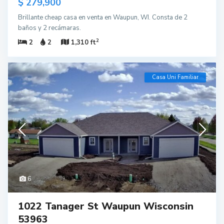
$ 279,900
Brillante cheap casa en venta en Waupun, WI. Consta de 2
baños y 2 recámaras.
2
2
2
1,310 ft
Casa Uni Familiar
6
1022 Tanager St Waupun Wisconsin
53963