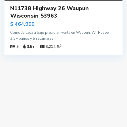
N11738 Highway 26 Waupun
Wisconsin 53963
$ 464,900
Cómoda casa a bajo precio en venta en Waupun, WI. Posee
3.5+ baños y 5 recámaras.
2
5
3.5+
3,214 ft