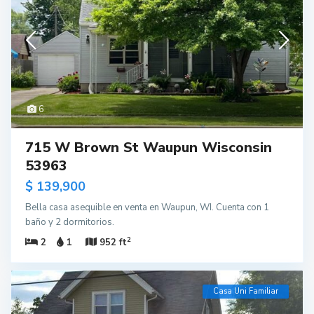
6
715 W Brown St Waupun Wisconsin
53963
$ 139,900
Bella casa asequible en venta en Waupun, WI. Cuenta con 1
baño y 2 dormitorios.
2
2
1
952 ft
Casa Uni Familiar