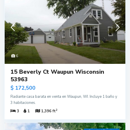
6
15 Beverly Ct Waupun Wisconsin
53963
$ 172,500
Radiante casa barata en venta en Waupun, WI. Incluye 1 baño y
3 habitaciones.
2
3
1
1,396 ft