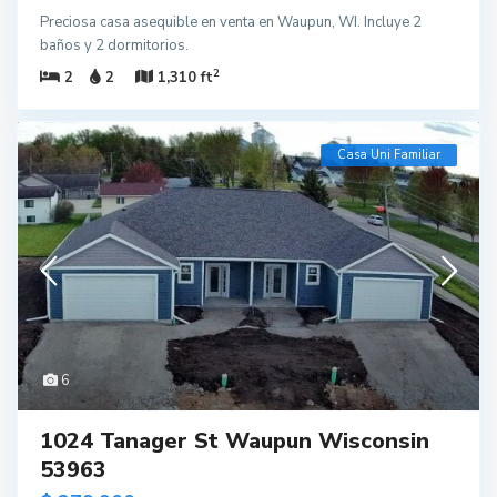
Preciosa casa asequible en venta en Waupun, WI. Incluye 2
baños y 2 dormitorios.
2
2
2
1,310 ft
Casa Uni Familiar
6
1024 Tanager St Waupun Wisconsin
53963