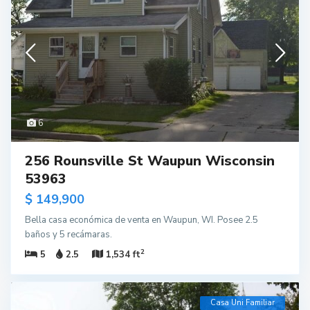
6
256 Rounsville St Waupun Wisconsin
53963
$ 149,900
Bella casa económica de venta en Waupun, WI. Posee 2.5
baños y 5 recámaras.
2
5
2.5
1,534 ft
Casa Uni Familiar