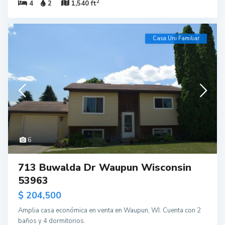
2
4
2
1,540 ft
Casa Uni Familiar
6
713 Buwalda Dr Waupun Wisconsin
53963
$ 204,500
Amplia casa económica en venta en Waupun, WI. Cuenta con 2
baños y 4 dormitorios.