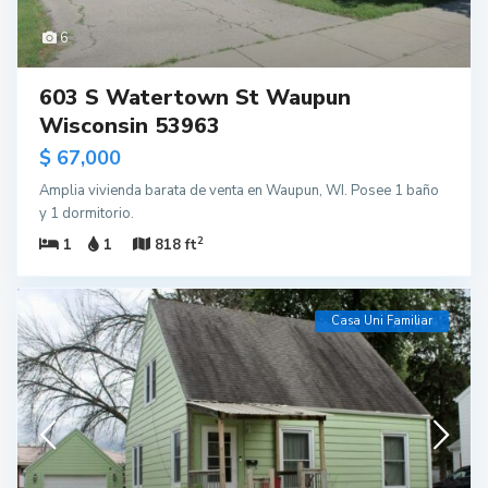
6
603 S Watertown St Waupun
Wisconsin 53963
$ 67,000
Amplia vivienda barata de venta en Waupun, WI. Posee 1 baño
y 1 dormitorio.
2
1
1
818 ft
Casa Uni Familiar