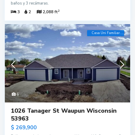
baños y 3 recámaras.
2
3
2
2,088 ft
Casa Uni Familiar
6
1026 Tanager St Waupun Wisconsin
53963
$ 269,900