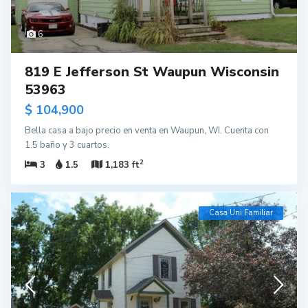
6
819 E Jefferson St Waupun Wisconsin
53963
$ 104,900
Bella casa a bajo precio en venta en Waupun, WI. Cuenta con
1.5 baño y 3 cuartos.
2
3
1.5
1,183 ft
Casa Uni Familiar