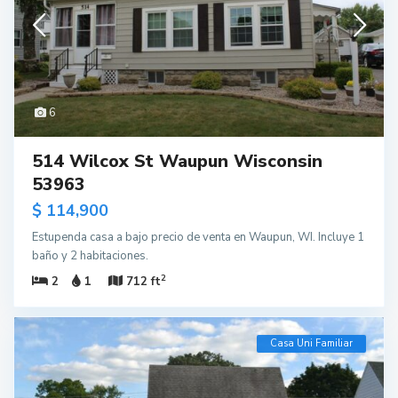
6
514 Wilcox St Waupun Wisconsin
53963
$ 114,900
Estupenda casa a bajo precio de venta en Waupun, WI. Incluye 1
baño y 2 habitaciones.
2
2
1
712 ft
Casa Uni Familiar