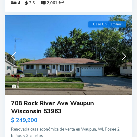
2
4
2.5
2,061 ft
Casa Uni Familiar
6
708 Rock River Ave Waupun
Wisconsin 53963
$ 249,900
Renovada casa económica de venta en Waupun, WI. Posee 2
baños y 3 cuartos.