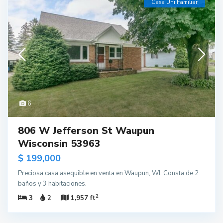
Casa Uni Familiar
6
806 W Jefferson St Waupun
Wisconsin 53963
$ 199,000
Preciosa casa asequible en venta en Waupun, WI. Consta de 2
baños y 3 habitaciones.
2
3
2
1,957 ft