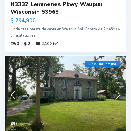
N3332 Lemmenes Pkwy Waupun
Wisconsin 53963
$ 294,900
Linda casa barata de venta en Waupun, WI. Consta de 2 baños y
3 habitaciones.
2
3
2
2,100 ft
Casa Uni Familiar
6