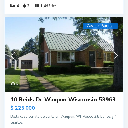
2
4
2
1,492 ft
Casa Uni Familiar
6
10 Reids Dr Waupun Wisconsin 53963
$ 225,000
Bella casa barata de venta en Waupun, WI. Posee 2.5 baños y 4
cuartos.