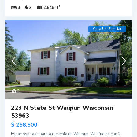
2
3
2
2,648 ft
Casa Uni Familiar
6
223 N State St Waupun Wisconsin
53963
$ 268,500
Espaciosa casa barata de venta en Waupun, WI. Cuenta con 2