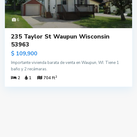
6
235 Taylor St Waupun Wisconsin
53963
$ 109,900
Importante vivienda barata de venta en Waupun, WI. Tiene 1
baño y 2 recámaras.
2
2
1
704 ft