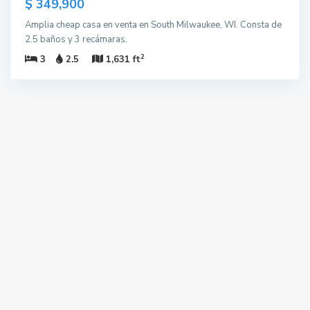
$ 349,900
Amplia cheap casa en venta en South Milwaukee, WI. Consta de
2.5 baños y 3 recámaras.
2
3
2.5
1,631 ft