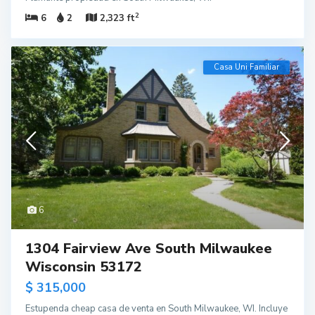
2
6
2
2,323 ft
Casa Uni Familiar
6
1304 Fairview Ave South Milwaukee
Wisconsin 53172
$ 315,000
Estupenda cheap casa de venta en South Milwaukee, WI. Incluye