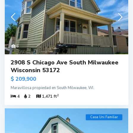
6
2908 S Chicago Ave South Milwaukee
Wisconsin 53172
$ 209,900
Maravillosa propiedad en South Milwaukee, WI.
2
4
2
1,471 ft
Casa Uni Familiar