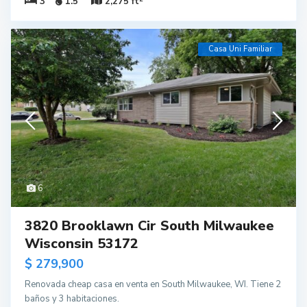
3
1.5
2,275 ft
Casa Uni Familiar
6
3820 Brooklawn Cir South Milwaukee
Wisconsin 53172
$ 279,900
Renovada cheap casa en venta en South Milwaukee, WI. Tiene 2
baños y 3 habitaciones.