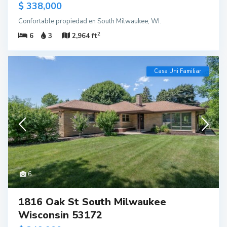
$ 338,000
Confortable propiedad en South Milwaukee, WI.
2
6
3
2,964 ft
Casa Uni Familiar
6
1816 Oak St South Milwaukee
Wisconsin 53172