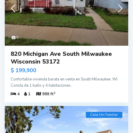
5
820 Michigan Ave South Milwaukee
Wisconsin 53172
$ 199,900
Confortable vivienda barata en venta en South Milwaukee, WI.
Consta de 1 baño y 4 habitaciones.
2
4
1
988 ft
Casa Uni Familiar