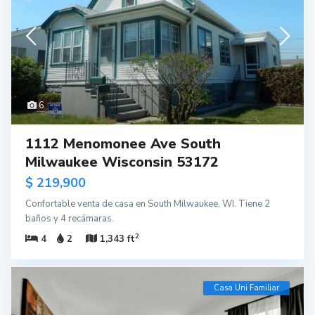
6
1112 Menomonee Ave South
Milwaukee Wisconsin 53172
$ 219,900
Confortable venta de casa en South Milwaukee, WI. Tiene 2
baños y 4 recámaras.
2
4
2
1,343 ft
Casa Uni Familiar