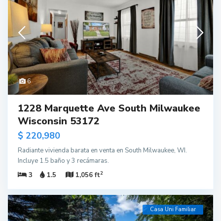
6
1228 Marquette Ave South Milwaukee
Wisconsin 53172
$ 220,980
Radiante vivienda barata en venta en South Milwaukee, WI.
Incluye 1.5 baño y 3 recámaras.
2
3
1.5
1,056 ft
Casa Uni Familiar