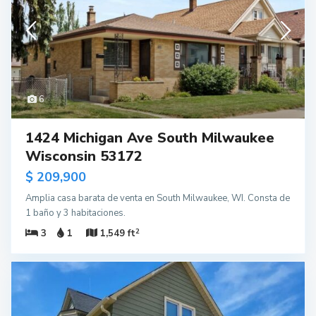
6
1424 Michigan Ave South Milwaukee
Wisconsin 53172
$ 209,900
Amplia casa barata de venta en South Milwaukee, WI. Consta de
1 baño y 3 habitaciones.
2
3
1
1,549 ft