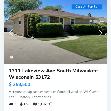
Casa Uni Familiar
6
1311 Lakeview Ave South Milwaukee
Wisconsin 53172
$ 258,500
Hermosa cheap casa en venta en South Milwaukee, WI. Cuenta
con 1.5 baño y 3 dormitorios.
2
3
1.5
1,192 ft