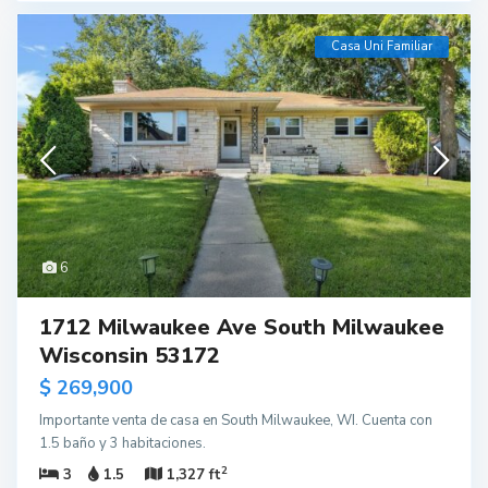
Casa Uni Familiar
6
1712 Milwaukee Ave South Milwaukee
Wisconsin 53172
$ 269,900
Importante venta de casa en South Milwaukee, WI. Cuenta con
1.5 baño y 3 habitaciones.
2
3
1.5
1,327 ft