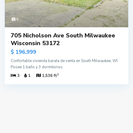
6
705 Nicholson Ave South Milwaukee
Wisconsin 53172
$ 196,999
Confortable vivienda barata de venta en South Milwaukee, WI.
Posee 1 baño y 3 dormitorios.
2
3
1
1,536 ft