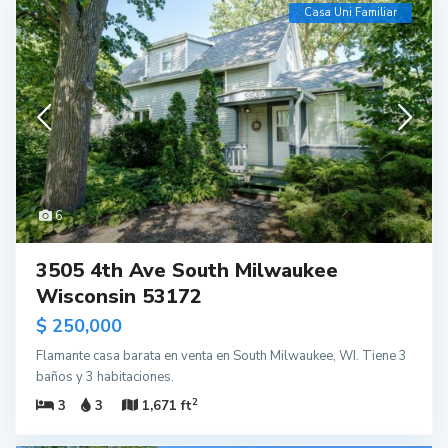
Casa Uni Familiar
6
3505 4th Ave South Milwaukee
Wisconsin 53172
$ 250,000
Flamante casa barata en venta en South Milwaukee, WI. Tiene 3
baños y 3 habitaciones.
2
3
3
1,671 ft