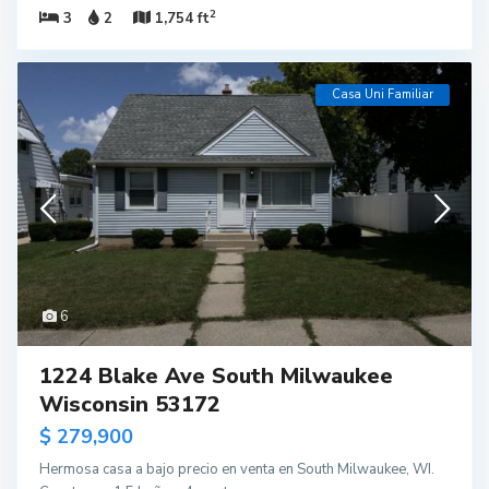
2
3
2
1,754 ft
Casa Uni Familiar
6
1224 Blake Ave South Milwaukee
Wisconsin 53172
$ 279,900
Hermosa casa a bajo precio en venta en South Milwaukee, WI.