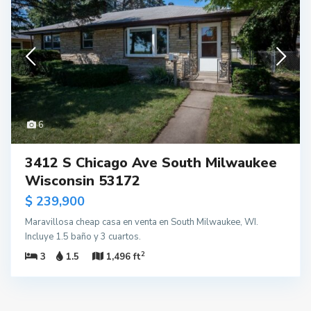
6
3412 S Chicago Ave South Milwaukee
Wisconsin 53172
$ 239,900
Maravillosa cheap casa en venta en South Milwaukee, WI.
Incluye 1.5 baño y 3 cuartos.
2
3
1.5
1,496 ft