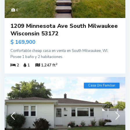
6
1209 Minnesota Ave South Milwaukee
Wisconsin 53172
$ 169,900
Confortable cheap casa en venta en South Milwaukee, WI.
Posee 1 baño y 2 habitaciones.
2
2
1
1,247 ft
Casa Uni Familiar