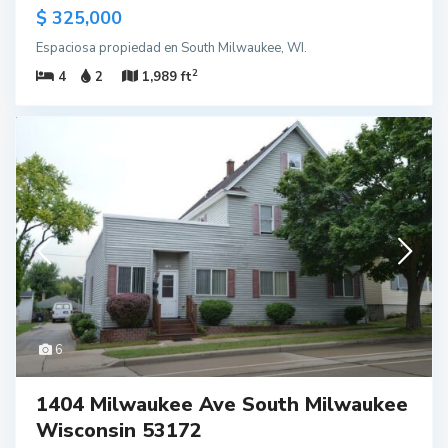
$ 325,000
Espaciosa propiedad en South Milwaukee, WI.
2
4
2
1,989 ft
6
1404 Milwaukee Ave South Milwaukee
Wisconsin 53172