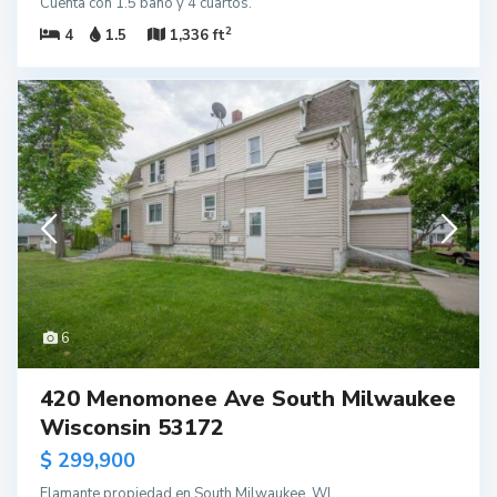
Cuenta con 1.5 baño y 4 cuartos.
2
4
1.5
1,336 ft
6
420 Menomonee Ave South Milwaukee
Wisconsin 53172
$ 299,900
Flamante propiedad en South Milwaukee, WI.