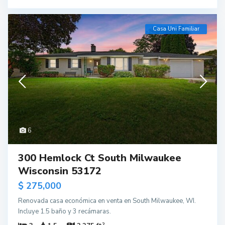
Casa Uni Familiar
6
300 Hemlock Ct South Milwaukee
Wisconsin 53172
$ 275,000
Renovada casa económica en venta en South Milwaukee, WI.
Incluye 1.5 baño y 3 recámaras.
2