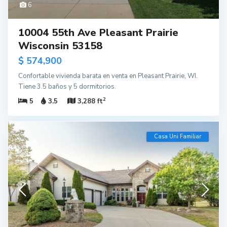
6
10004 55th Ave Pleasant Prairie
Wisconsin 53158
$ 574,900
Confortable vivienda barata en venta en Pleasant Prairie, WI.
Tiene 3.5 baños y 5 dormitorios.
2
5
3.5
3,288 ft
Casa Uni Familiar