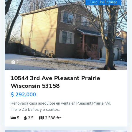
Casa Uni Familiar
2
10544 3rd Ave Pleasant Prairie
Wisconsin 53158
$ 292,000
Renovada casa asequible en venta en Pleasant Prairie, WI.
Tiene 2.5 baños y 5 cuartos.
2
5
2.5
2,538 ft