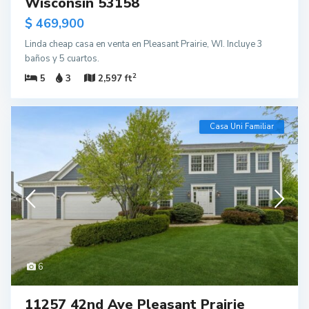
Wisconsin 53158
$ 469,900
Linda cheap casa en venta en Pleasant Prairie, WI. Incluye 3
baños y 5 cuartos.
2
5
3
2,597 ft
Casa Uni Familiar
6
11257 42nd Ave Pleasant Prairie