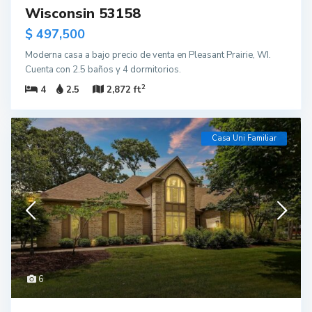
Wisconsin 53158
$ 497,500
Moderna casa a bajo precio de venta en Pleasant Prairie, WI.
Cuenta con 2.5 baños y 4 dormitorios.
2
4
2.5
2,872 ft
Casa Uni Familiar
6