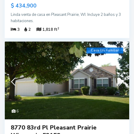
$ 434,900
Linda venta de casa en Pleasant Prairie, WI. Incluye 2 baños y 3
habitaciones.
2
3
2
1,818 ft
Casa Uni Familiar
6
8770 83rd Pl Pleasant Prairie