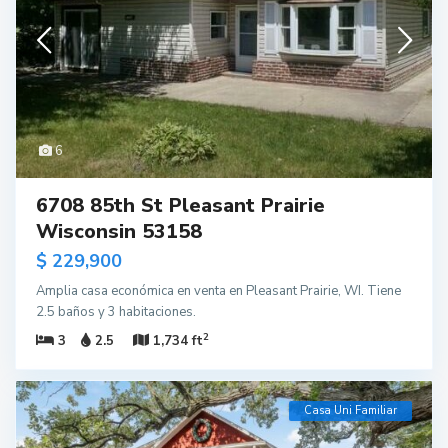
6
6708 85th St Pleasant Prairie
Wisconsin 53158
$ 229,900
Amplia casa económica en venta en Pleasant Prairie, WI. Tiene
2.5 baños y 3 habitaciones.
2
3
2.5
1,734 ft
Casa Uni Familiar