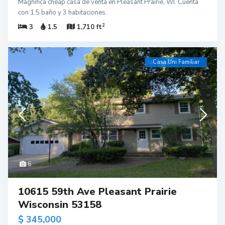
Magnífica cheap casa de venta en Pleasant Prairie, WI. Cuenta
con 1.5 baño y 3 habitaciones.
2
3
1.5
1,710 ft
Casa Uni Familiar
6
10615 59th Ave Pleasant Prairie
Wisconsin 53158
$ 345,000