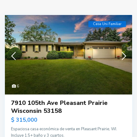
Casa Uni Familiar
6
7910 105th Ave Pleasant Prairie
Wisconsin 53158
$ 315,000
Espaciosa casa económica de venta en Pleasant Prairie, WI.
Incluye 1.5+ baño y 3 cuartos.