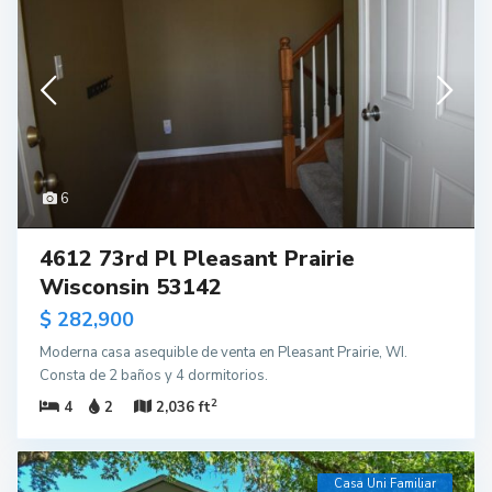
6
4612 73rd Pl Pleasant Prairie
Wisconsin 53142
$ 282,900
Moderna casa asequible de venta en Pleasant Prairie, WI.
Consta de 2 baños y 4 dormitorios.
2
4
2
2,036 ft
Casa Uni Familiar