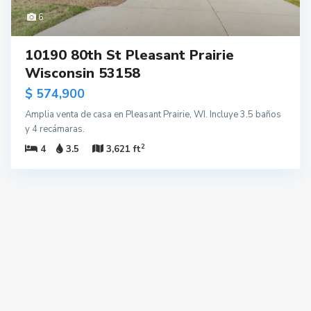
6
10190 80th St Pleasant Prairie
Wisconsin 53158
$ 574,900
Amplia venta de casa en Pleasant Prairie, WI. Incluye 3.5 baños
y 4 recámaras.
2
4
3.5
3,621 ft