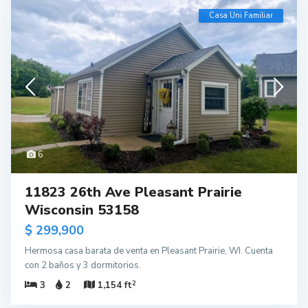
Casa Uni Familiar
6
11823 26th Ave Pleasant Prairie
Wisconsin 53158
$ 299,900
Hermosa casa barata de venta en Pleasant Prairie, WI. Cuenta
con 2 baños y 3 dormitorios.
2
3
2
1,154 ft