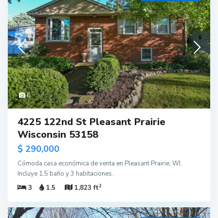
6
4225 122nd St Pleasant Prairie
Wisconsin 53158
$ 290,000
Cómoda casa económica de venta en Pleasant Prairie, WI.
Incluye 1.5 baño y 3 habitaciones.
2
3
1.5
1,823 ft