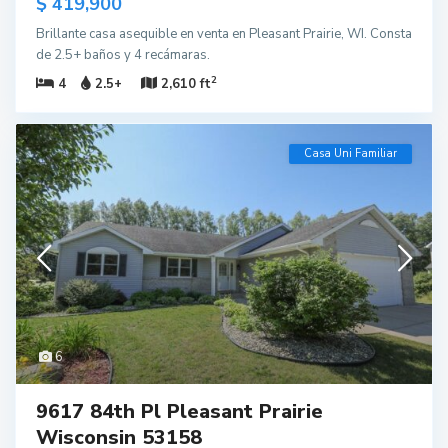
$ 419,900
Brillante casa asequible en venta en Pleasant Prairie, WI. Consta
de 2.5+ baños y 4 recámaras.
2
4
2.5+
2,610 ft
Casa Uni Familiar
6
9617 84th Pl Pleasant Prairie
Wisconsin 53158