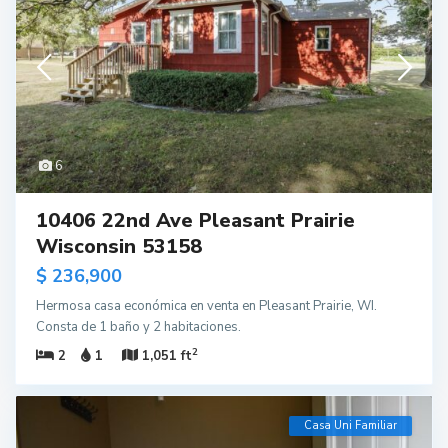
6
10406 22nd Ave Pleasant Prairie
Wisconsin 53158
$ 236,900
Hermosa casa económica en venta en Pleasant Prairie, WI.
Consta de 1 baño y 2 habitaciones.
2
2
1
1,051 ft
Casa Uni Familiar