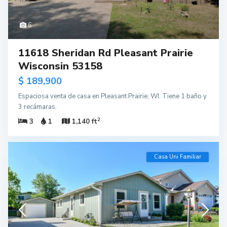
6
11618 Sheridan Rd Pleasant Prairie
Wisconsin 53158
$ 189,900
Espaciosa venta de casa en Pleasant Prairie, WI. Tiene 1 baño y
3 recámaras.
2
3
1
1,140 ft
Casa Uni Familiar