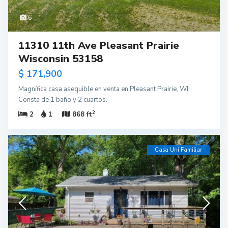
6
11310 11th Ave Pleasant Prairie
Wisconsin 53158
$ 171,900
Magnífica casa asequible en venta en Pleasant Prairie, WI.
Consta de 1 baño y 2 cuartos.
2
2
1
868 ft
Casa Uni Familiar