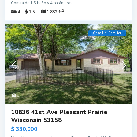
Consta de 1.5 baño y 4 recámaras.
2
4
1.5
1,832 ft
Casa Uni Familiar
6
10836 41st Ave Pleasant Prairie
Wisconsin 53158
$ 330,000