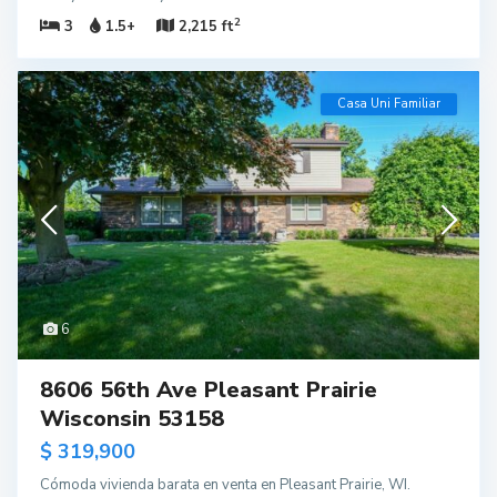
2
3
1.5+
2,215 ft
Casa Uni Familiar
6
8606 56th Ave Pleasant Prairie
Wisconsin 53158
$ 319,900
Cómoda vivienda barata en venta en Pleasant Prairie, WI.