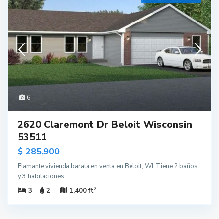
6
2620 Claremont Dr Beloit Wisconsin
53511
$ 285,900
Flamante vivienda barata en venta en Beloit, WI. Tiene 2 baños
y 3 habitaciones.
2
3
2
1,400 ft