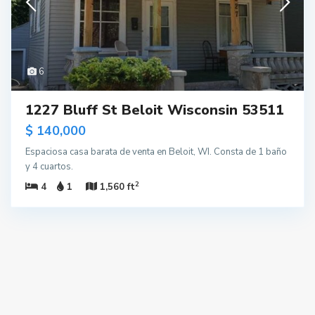
6
1227 Bluff St Beloit Wisconsin 53511
$ 140,000
Espaciosa casa barata de venta en Beloit, WI. Consta de 1 baño
y 4 cuartos.
2
4
1
1,560 ft