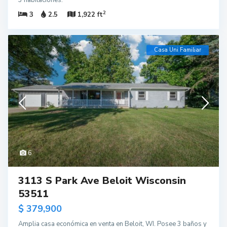
2
3
2.5
1,922 ft
Casa Uni Familiar
6
3113 S Park Ave Beloit Wisconsin
53511
$ 379,900
Amplia casa económica en venta en Beloit, WI. Posee 3 baños y