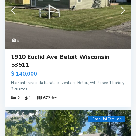
6
1910 Euclid Ave Beloit Wisconsin
53511
$ 140,000
Flamante vivienda barata en venta en Beloit, WI. Posee 1 baño y
2 cuartos.
2
2
1
672 ft
Casa Uni Familiar