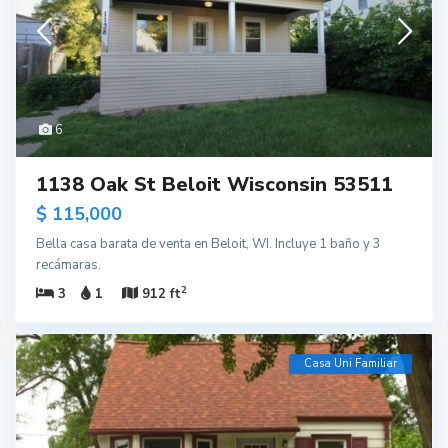
6
1138 Oak St Beloit Wisconsin 53511
$ 115,000
Bella casa barata de venta en Beloit, WI. Incluye 1 baño y 3
recámaras.
2
3
1
912 ft
Casa Uni Familiar