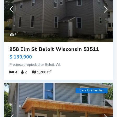
6
958 Elm St Beloit Wisconsin 53511
$ 139,900
Preciosa propiedad en Beloit, WI.
2
4
2
1,200 ft
Casa Uni Familiar