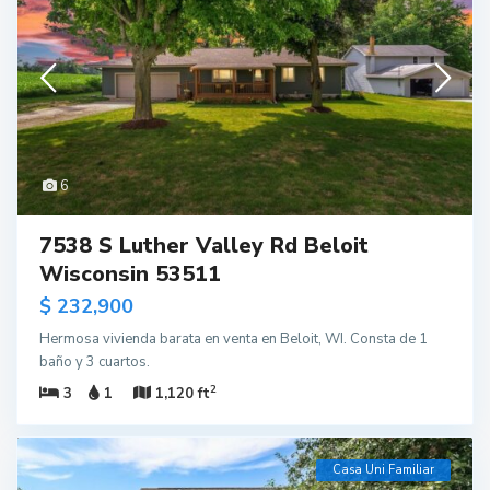
6
7538 S Luther Valley Rd Beloit
Wisconsin 53511
$ 232,900
Hermosa vivienda barata en venta en Beloit, WI. Consta de 1
baño y 3 cuartos.
2
3
1
1,120 ft
Casa Uni Familiar