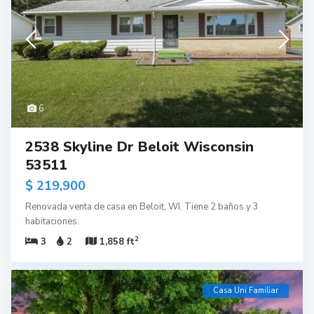
6
2538 Skyline Dr Beloit Wisconsin
53511
$ 219,900
Renovada venta de casa en Beloit, WI. Tiene 2 baños y 3
habitaciones.
2
3
2
1,858 ft
Casa Uni Familiar