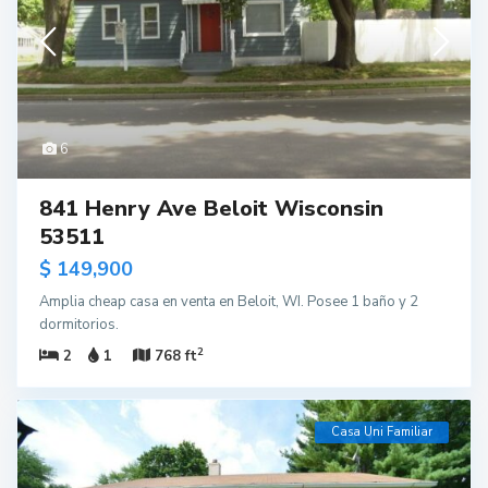
6
841 Henry Ave Beloit Wisconsin
53511
$ 149,900
Amplia cheap casa en venta en Beloit, WI. Posee 1 baño y 2
dormitorios.
2
2
1
768 ft
Casa Uni Familiar