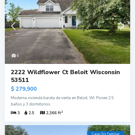
6
2222 Wildflower Ct Beloit Wisconsin
53511
$ 279,900
Moderna vivienda barata de venta en Beloit, WI. Posee 2.5
baños y 3 dormitorios.
2
3
2.5
2,366 ft
Casa Uni Familiar