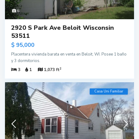
6
2920 S Park Ave Beloit Wisconsin
53511
$ 95,000
Placentera vivienda barata en venta en Beloit, WI. Posee 1 baño
y 3 dormitorios.
2
3
1
1,073 ft
Casa Uni Familiar