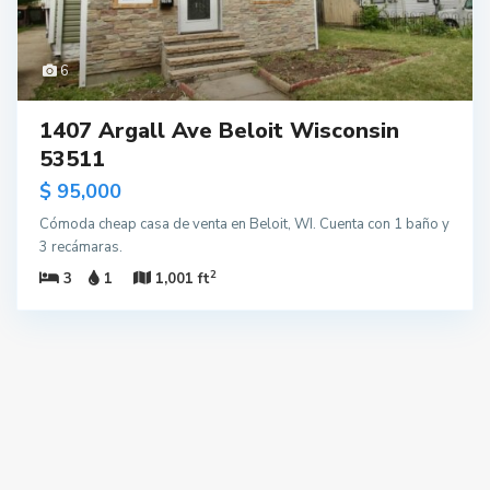
6
1407 Argall Ave Beloit Wisconsin
53511
$ 95,000
Cómoda cheap casa de venta en Beloit, WI. Cuenta con 1 baño y
3 recámaras.
2
3
1
1,001 ft