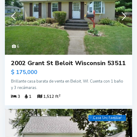
6
2002 Grant St Beloit Wisconsin 53511
$ 175,000
Brillante casa barata de venta en Beloit, WI. Cuenta con 1 baño
y 3 recámaras.
2
3
1
1,512 ft
Casa Uni Familiar