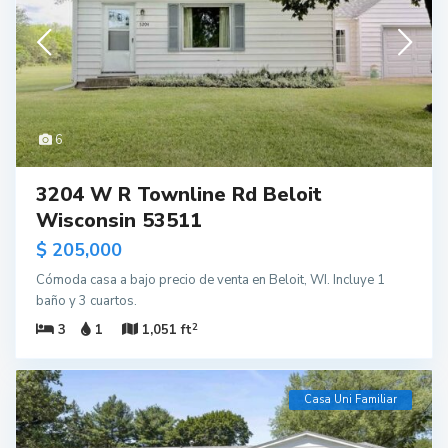
6
3204 W R Townline Rd Beloit
Wisconsin 53511
$ 205,000
Cómoda casa a bajo precio de venta en Beloit, WI. Incluye 1
baño y 3 cuartos.
2
3
1
1,051 ft
Casa Uni Familiar