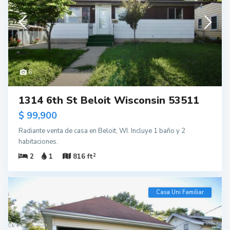
6
1314 6th St Beloit Wisconsin 53511
$ 99,900
Radiante venta de casa en Beloit, WI. Incluye 1 baño y 2
habitaciones.
2
2
1
816 ft
Casa Uni Familiar