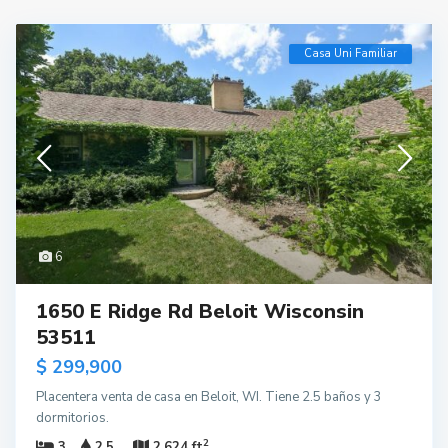
Casa Uni Familiar
6
1650 E Ridge Rd Beloit Wisconsin
53511
$ 299,900
Placentera venta de casa en Beloit, WI. Tiene 2.5 baños y 3
dormitorios.
2
3
2.5
2,624 ft