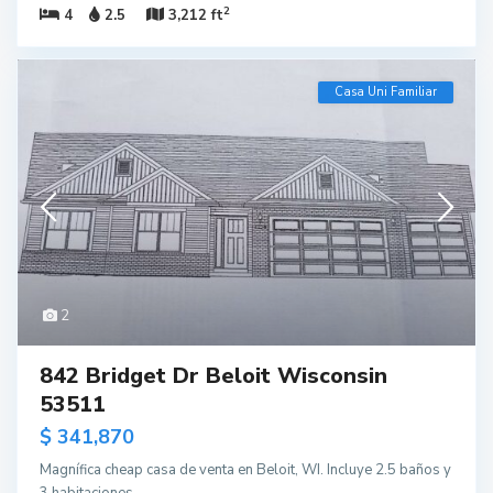
2
4
2.5
3,212 ft
Casa Uni Familiar
2
842 Bridget Dr Beloit Wisconsin
53511
$ 341,870
Magnífica cheap casa de venta en Beloit, WI. Incluye 2.5 baños y
3 habitaciones.