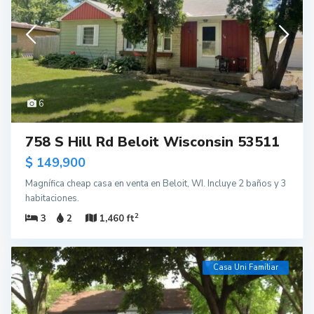
6
758 S Hill Rd Beloit Wisconsin 53511
$ 149,900
Magnífica cheap casa en venta en Beloit, WI. Incluye 2 baños y 3
habitaciones.
2
3
2
1,460 ft
Casa Uni Familiar