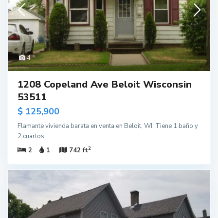
4
1208 Copeland Ave Beloit Wisconsin
53511
$ 125,900
Flamante vivienda barata en venta en Beloit, WI. Tiene 1 baño y
2 cuartos.
2
2
1
742 ft