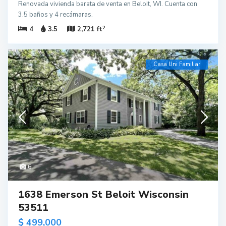
Renovada vivienda barata de venta en Beloit, WI. Cuenta con
3.5 baños y 4 recámaras.
2
4
3.5
2,721 ft
Casa Uni Familiar
6
1638 Emerson St Beloit Wisconsin
53511
$ 499,000