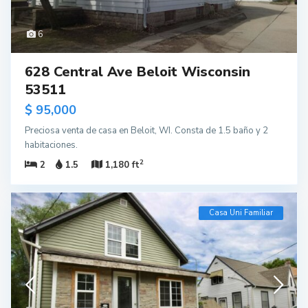
6
628 Central Ave Beloit Wisconsin
53511
$ 95,000
Preciosa venta de casa en Beloit, WI. Consta de 1.5 baño y 2
habitaciones.
2
2
1.5
1,180 ft
Casa Uni Familiar