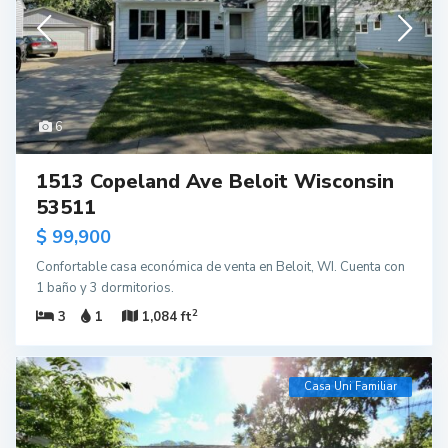
6
1513 Copeland Ave Beloit Wisconsin
53511
$ 99,900
Confortable casa económica de venta en Beloit, WI. Cuenta con
1 baño y 3 dormitorios.
2
3
1
1,084 ft
Casa Uni Familiar