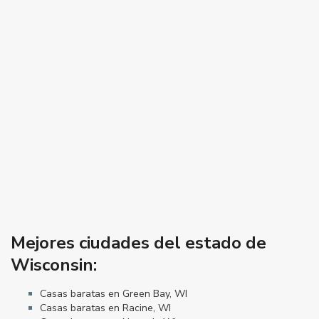
Mejores ciudades del estado de
Wisconsin:
Casas baratas en Green Bay, WI
Casas baratas en Racine, WI