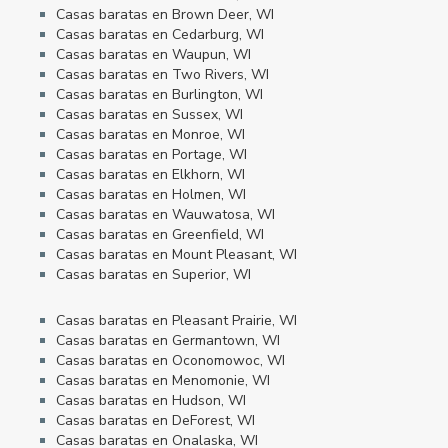
Casas baratas en Brown Deer, WI
Casas baratas en Cedarburg, WI
Casas baratas en Waupun, WI
Casas baratas en Two Rivers, WI
Casas baratas en Burlington, WI
Casas baratas en Sussex, WI
Casas baratas en Monroe, WI
Casas baratas en Portage, WI
Casas baratas en Elkhorn, WI
Casas baratas en Holmen, WI
Casas baratas en Wauwatosa, WI
Casas baratas en Greenfield, WI
Casas baratas en Mount Pleasant, WI
Casas baratas en Superior, WI
Casas baratas en Pleasant Prairie, WI
Casas baratas en Germantown, WI
Casas baratas en Oconomowoc, WI
Casas baratas en Menomonie, WI
Casas baratas en Hudson, WI
Casas baratas en DeForest, WI
Casas baratas en Onalaska, WI