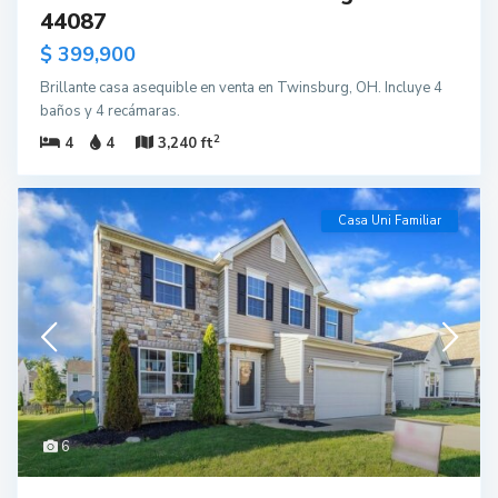
44087
$ 399,900
Brillante casa asequible en venta en Twinsburg, OH. Incluye 4
baños y 4 recámaras.
2
4
4
3,240 ft
Casa Uni Familiar
6