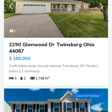
6
2290 Glenwood Dr Twinsburg Ohio
44087
$ 280,000
Confortable cheap casa de venta en Twinsburg, OH. Posee 2
baños y 3 recámaras.
2
3
2
1,708 ft
Casa Uni Familiar