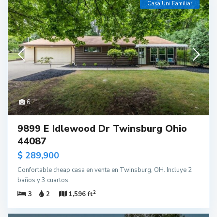
Casa Uni Familiar
6
9899 E Idlewood Dr Twinsburg Ohio
44087
$ 289,900
Confortable cheap casa en venta en Twinsburg, OH. Incluye 2
baños y 3 cuartos.
2
3
2
1,596 ft