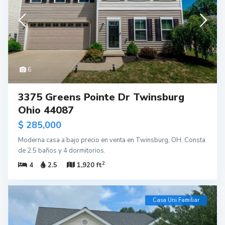
6
3375 Greens Pointe Dr Twinsburg
Ohio 44087
$ 285,000
Moderna casa a bajo precio en venta en Twinsburg, OH. Consta
de 2.5 baños y 4 dormitorios.
2
4
2.5
1,920 ft
Casa Uni Familiar