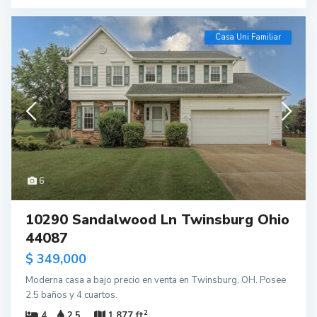
Casa Uni Familiar
6
10290 Sandalwood Ln Twinsburg Ohio
44087
$ 349,000
Moderna casa a bajo precio en venta en Twinsburg, OH. Posee
2.5 baños y 4 cuartos.
2
4
2.5
1,877 ft