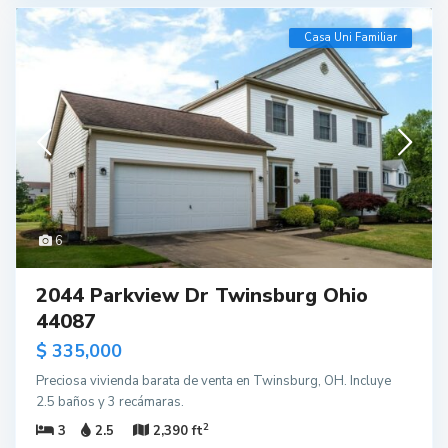
Casa Uni Familiar
6
2044 Parkview Dr Twinsburg Ohio
44087
$ 335,000
Preciosa vivienda barata de venta en Twinsburg, OH. Incluye
2.5 baños y 3 recámaras.
2
3
2.5
2,390 ft