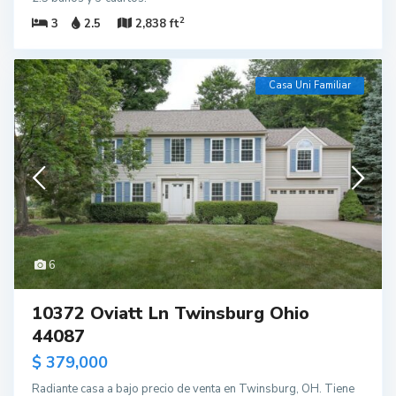
2
3
2.5
2,838 ft
Casa Uni Familiar
6
10372 Oviatt Ln Twinsburg Ohio
44087
$ 379,000
Radiante casa a bajo precio de venta en Twinsburg, OH. Tiene