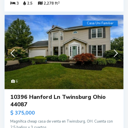
2
3
2.5
2,278 ft
Casa Uni Familiar
6
10396 Hanford Ln Twinsburg Ohio
44087
$ 375,000
Magnífica cheap casa de venta en Twinsburg, OH. Cuenta con
2.5 baños y 3 cuartos.