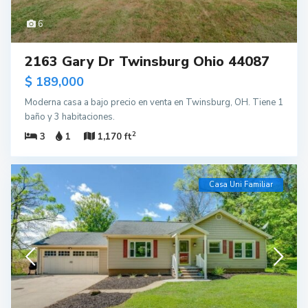
6
2163 Gary Dr Twinsburg Ohio 44087
$ 189,000
Moderna casa a bajo precio en venta en Twinsburg, OH. Tiene 1
baño y 3 habitaciones.
2
3
1
1,170 ft
Casa Uni Familiar