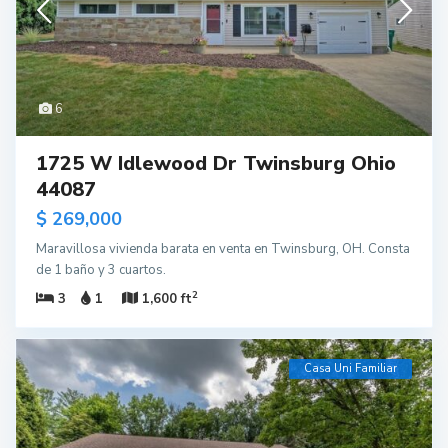
6
1725 W Idlewood Dr Twinsburg Ohio
44087
$ 269,000
Maravillosa vivienda barata en venta en Twinsburg, OH. Consta
de 1 baño y 3 cuartos.
2
3
1
1,600 ft
Casa Uni Familiar