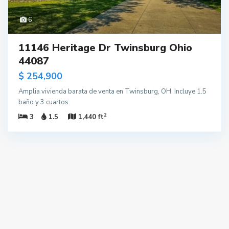
6
11146 Heritage Dr Twinsburg Ohio
44087
$ 254,900
Amplia vivienda barata de venta en Twinsburg, OH. Incluye 1.5
baño y 3 cuartos.
2
3
1.5
1,440 ft