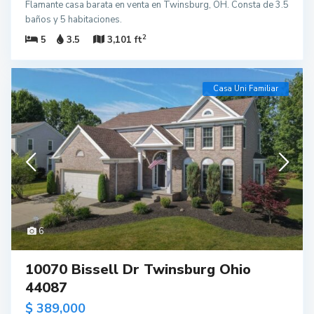
Flamante casa barata en venta en Twinsburg, OH. Consta de 3.5
baños y 5 habitaciones.
2
5
3.5
3,101 ft
Casa Uni Familiar
6
10070 Bissell Dr Twinsburg Ohio
44087
$ 389,000