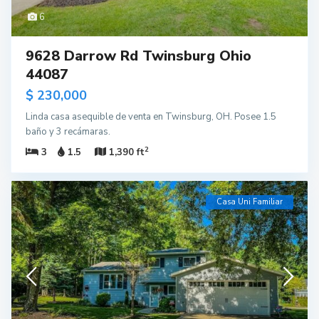
6
9628 Darrow Rd Twinsburg Ohio
44087
$ 230,000
Linda casa asequible de venta en Twinsburg, OH. Posee 1.5
baño y 3 recámaras.
2
3
1.5
1,390 ft
Casa Uni Familiar