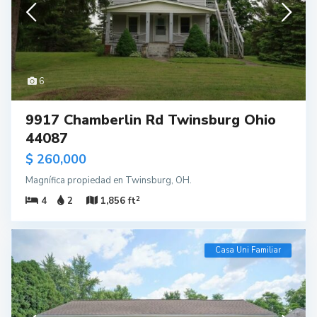
6
9917 Chamberlin Rd Twinsburg Ohio
44087
$ 260,000
Magnífica propiedad en Twinsburg, OH.
2
4
2
1,856 ft
Casa Uni Familiar