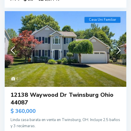
Casa Uni Familiar
6
12138 Waywood Dr Twinsburg Ohio
44087
$ 360,000
Linda casa barata en venta en Twinsburg, OH. Incluye 2.5 baños
y 3 recámaras.