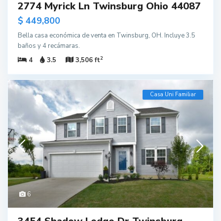
2774 Myrick Ln Twinsburg Ohio 44087
$ 449,800
Bella casa económica de venta en Twinsburg, OH. Incluye 3.5
baños y 4 recámaras.
2
4
3.5
3,506 ft
Casa Uni Familiar
6