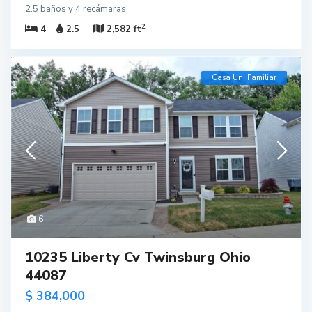
2.5 baños y 4 recámaras.
2
4
2.5
2,582 ft
Casa Uni Familiar
6
10235 Liberty Cv Twinsburg Ohio
44087
$ 384,000