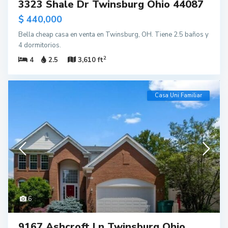
3323 Shale Dr Twinsburg Ohio 44087
$ 440,000
Bella cheap casa en venta en Twinsburg, OH. Tiene 2.5 baños y
4 dormitorios.
2
4
2.5
3,610 ft
Casa Uni Familiar
6
9167 Ashcroft Ln Twinsburg Ohio