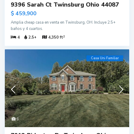
9396 Sarah Ct Twinsburg Ohio 44087
$ 459,900
Amplia cheap casa en venta en Twinsburg, OH. Incluye 2.5+
baños y 4 cuartos.
2
4
2.5+
4,350 ft
Casa Uni Familiar
6