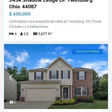
3454 Shadow Ledge Dr Twinsburg
Ohio 44087
$ 450,000
Confortable casa asequible de venta en Twinsburg, OH. Posee
2.5 baños y 4 habitaciones.
2
4
2.5
3,677 ft
Casa Uni Familiar
6