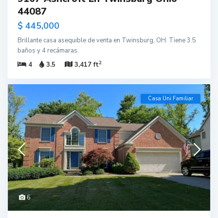
44087
$ 445,000
Brillante casa asequible de venta en Twinsburg, OH. Tiene 3.5
baños y 4 recámaras.
2
4
3.5
3,417 ft
Casa Uni Familiar
6