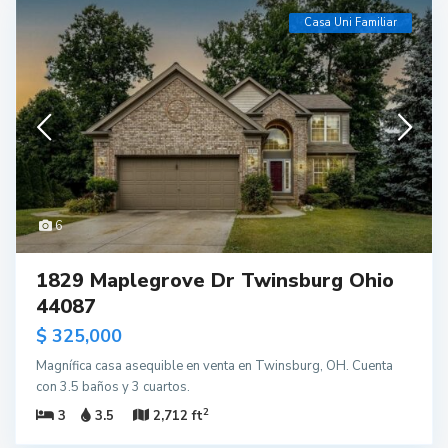
Casa Uni Familiar
6
1829 Maplegrove Dr Twinsburg Ohio
44087
$ 325,000
Magnífica casa asequible en venta en Twinsburg, OH. Cuenta
con 3.5 baños y 3 cuartos.
2
3
3.5
2,712 ft