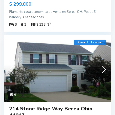
$ 299,000
Flamante casa económica de venta en Berea, OH. Posee 3
baños y 3 habitaciones.
2
3
3
2,138 ft
Casa Uni Familiar
6
214 Stone Ridge Way Berea Ohio