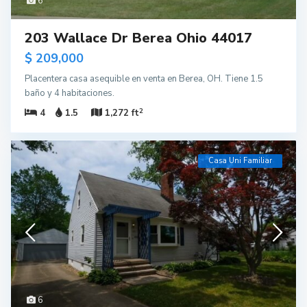
6
203 Wallace Dr Berea Ohio 44017
$ 209,000
Placentera casa asequible en venta en Berea, OH. Tiene 1.5
baño y 4 habitaciones.
2
4
1.5
1,272 ft
Casa Uni Familiar
6