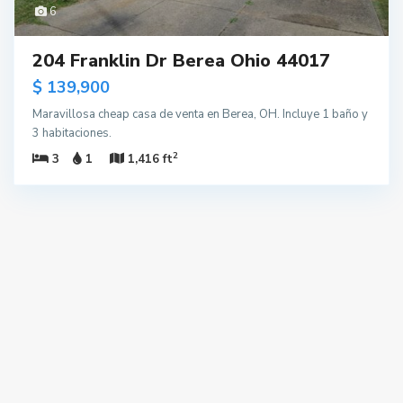
6
204 Franklin Dr Berea Ohio 44017
$ 139,900
Maravillosa cheap casa de venta en Berea, OH. Incluye 1 baño y
3 habitaciones.
2
3
1
1,416 ft