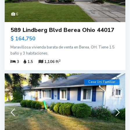
6
589 Lindberg Blvd Berea Ohio 44017
$ 164,750
Maravillosa vivienda barata de venta en Berea, OH. Tiene 1.5
baño y 3 habitaciones.
2
3
1.5
1,106 ft
Casa Uni Familiar