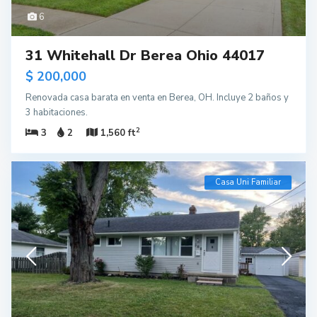
6
31 Whitehall Dr Berea Ohio 44017
$ 200,000
Renovada casa barata en venta en Berea, OH. Incluye 2 baños y
3 habitaciones.
2
3
2
1,560 ft
Casa Uni Familiar