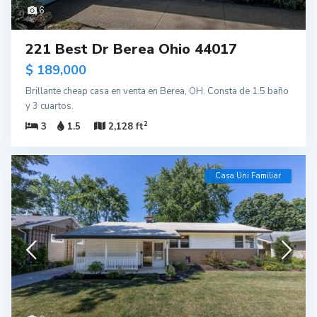
6
221 Best Dr Berea Ohio 44017
$ 189,000
Brillante cheap casa en venta en Berea, OH. Consta de 1.5 baño
y 3 cuartos.
2
3
1.5
2,128 ft
Casa Uni Familiar