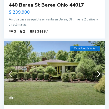
440 Berea St Berea Ohio 44017
$ 239,900
Amplia casa asequible en venta en Berea, OH. Tiene 2 baños y
3 recámaras.
2
3
2
1,344 ft
Casa Uni Familiar
6