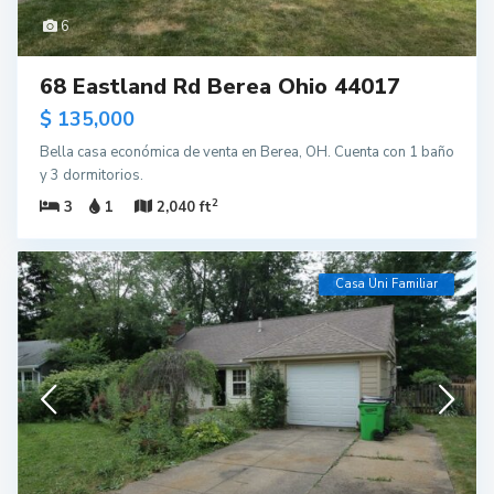
6
68 Eastland Rd Berea Ohio 44017
$ 135,000
Bella casa económica de venta en Berea, OH. Cuenta con 1 baño
y 3 dormitorios.
2
3
1
2,040 ft
Casa Uni Familiar