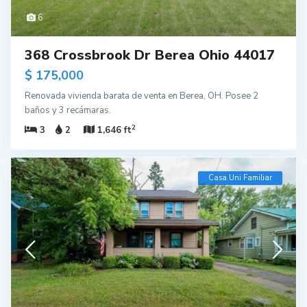
6
368 Crossbrook Dr Berea Ohio 44017
$ 175,000
Renovada vivienda barata de venta en Berea, OH. Posee 2
baños y 3 recámaras.
2
3
2
1,646 ft
Casa Uni Familiar