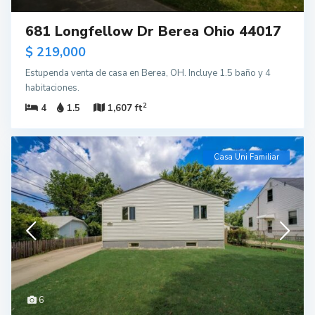
681 Longfellow Dr Berea Ohio 44017
$ 219,000
Estupenda venta de casa en Berea, OH. Incluye 1.5 baño y 4
habitaciones.
2
4
1.5
1,607 ft
Casa Uni Familiar
6