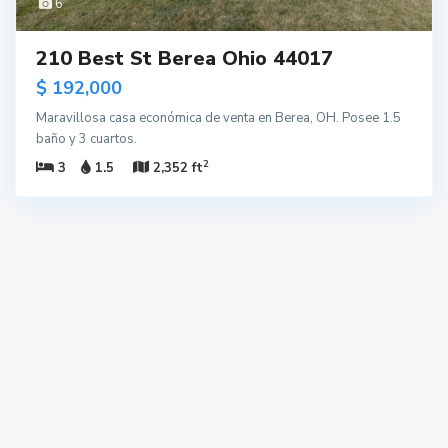
6
210 Best St Berea Ohio 44017
$ 192,000
Maravillosa casa económica de venta en Berea, OH. Posee 1.5
baño y 3 cuartos.
2
3
1.5
2,352 ft