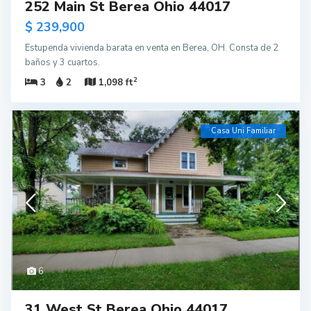
252 Main St Berea Ohio 44017
$ 239,900
Estupenda vivienda barata en venta en Berea, OH. Consta de 2
baños y 3 cuartos.
2
3
2
1,098 ft
Casa Uni Familiar
6
31 West St Berea Ohio 44017