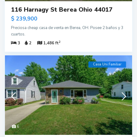
116 Harnagy St Berea Ohio 44017
$ 239,900
Preciosa cheap casa de venta en Berea, OH. Posee 2 baños y 3
cuartos.
2
3
2
1,486 ft
Casa Uni Familiar
6