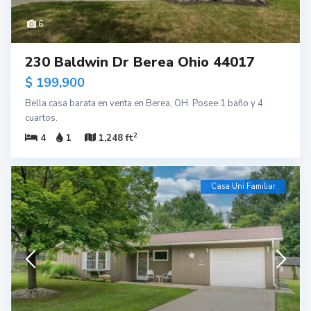
6
230 Baldwin Dr Berea Ohio 44017
$ 199,900
Bella casa barata en venta en Berea, OH. Posee 1 baño y 4
cuartos.
2
4
1
1,248 ft
Casa Uni Familiar