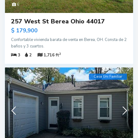
6
257 West St Berea Ohio 44017
$ 179,900
Confortable vivienda barata de venta en Berea, OH. Consta de 2
baños y 3 cuartos.
2
3
2
1,716 ft
Casa Uni Familiar