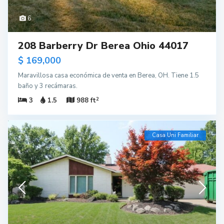
6
208 Barberry Dr Berea Ohio 44017
$ 169,000
Maravillosa casa económica de venta en Berea, OH. Tiene 1.5
baño y 3 recámaras.
2
3
1.5
988 ft
Casa Uni Familiar