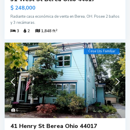
$ 248,000
Radiante casa económica de venta en Berea, OH. Posee 2 baños
y 3 recámaras.
2
3
2
1,848 ft
Casa Uni Familiar
6
41 Henry St Berea Ohio 44017