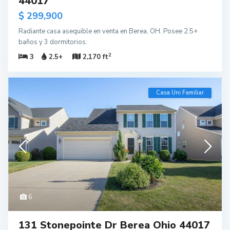
44017
$ 299,900
Radiante casa asequible en venta en Berea, OH. Posee 2.5+
baños y 3 dormitorios.
2
3
2.5+
2,170 ft
Casa Uni Familiar
6
131 Stonepointe Dr Berea Ohio 44017