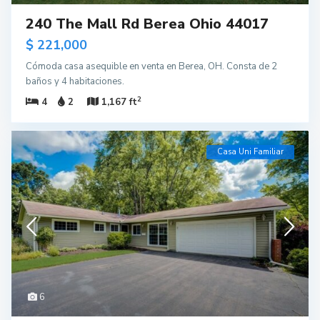
240 The Mall Rd Berea Ohio 44017
$ 221,000
Cómoda casa asequible en venta en Berea, OH. Consta de 2
baños y 4 habitaciones.
2
4
2
1,167 ft
Casa Uni Familiar
6