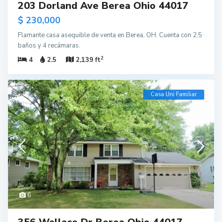
203 Dorland Ave Berea Ohio 44017
$ 230,000
Flamante casa asequible de venta en Berea, OH. Cuenta con 2.5
baños y 4 recámaras.
2
4
2.5
2,139 ft
Casa Uni Familiar
6