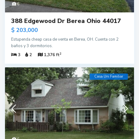
6
388 Edgewood Dr Berea Ohio 44017
$ 203,000
Estupenda cheap casa de venta en Berea, OH. Cuenta con 2
baños y 3 dormitorios.
2
3
2
1,376 ft
Casa Uni Familiar