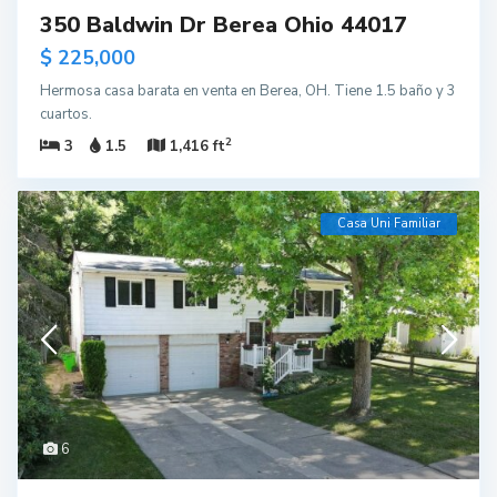
350 Baldwin Dr Berea Ohio 44017
$ 225,000
Hermosa casa barata en venta en Berea, OH. Tiene 1.5 baño y 3
cuartos.
2
3
1.5
1,416 ft
Casa Uni Familiar
6