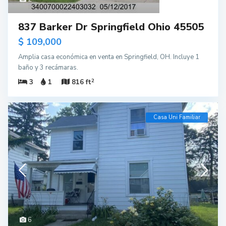
837 Barker Dr Springfield Ohio 45505
$ 109,000
Amplia casa económica en venta en Springfield, OH. Incluye 1
baño y 3 recámaras.
2
3
1
816 ft
Casa Uni Familiar
6