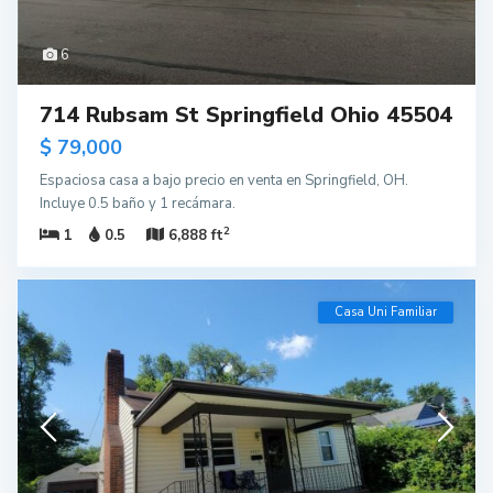
6
714 Rubsam St Springfield Ohio 45504
$ 79,000
Espaciosa casa a bajo precio en venta en Springfield, OH.
Incluye 0.5 baño y 1 recámara.
2
1
0.5
6,888 ft
Casa Uni Familiar