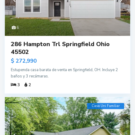
6
286 Hampton Trl Springfield Ohio
45502
$ 272,990
Estupenda casa barata de venta en Springfield, OH. Incluye 2
baños y 3 recámaras.
3
2
Casa Uni Familiar