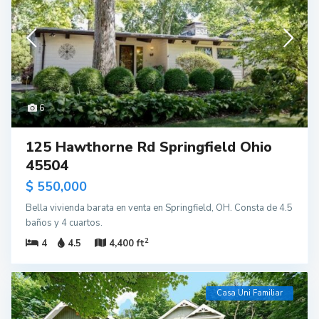
6
125 Hawthorne Rd Springfield Ohio
45504
$ 550,000
Bella vivienda barata en venta en Springfield, OH. Consta de 4.5
baños y 4 cuartos.
2
4
4.5
4,400 ft
Casa Uni Familiar