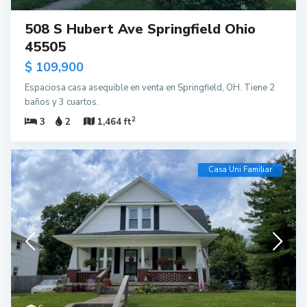
508 S Hubert Ave Springfield Ohio
45505
$ 109,900
Espaciosa casa asequible en venta en Springfield, OH. Tiene 2
baños y 3 cuartos.
2
3
2
1,464 ft
Casa Uni Familiar