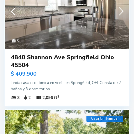
6
4840 Shannon Ave Springfield Ohio
45504
$ 409,900
Linda casa económica en venta en Springfield, OH. Consta de 2
baños y 3 dormitorios.
2
3
2
2,096 ft
Casa Uni Familiar