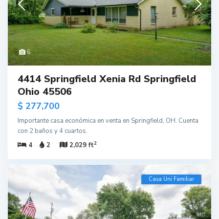
6
4414 Springfield Xenia Rd Springfield
Ohio 45506
$ 277,700
Importante casa económica en venta en Springfield, OH. Cuenta
con 2 baños y 4 cuartos.
2
4
2
2,029 ft
Casa Uni Familiar