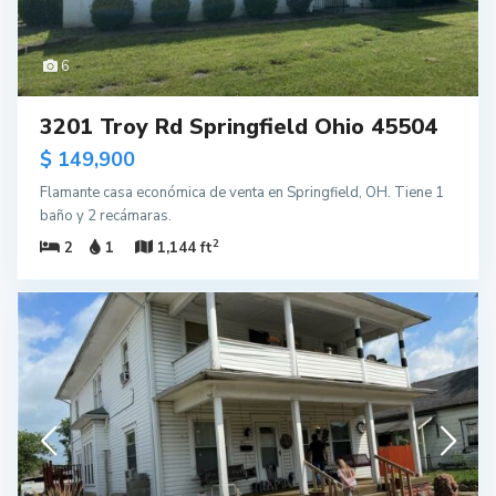
6
3201 Troy Rd Springfield Ohio 45504
$ 149,900
Flamante casa económica de venta en Springfield, OH. Tiene 1
baño y 2 recámaras.
2
2
1
1,144 ft