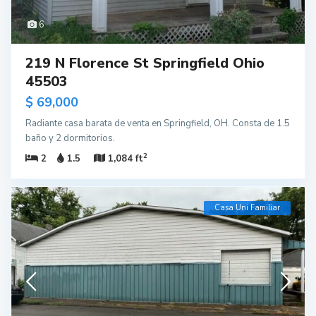
6
219 N Florence St Springfield Ohio
45503
$ 69,000
Radiante casa barata de venta en Springfield, OH. Consta de 1.5
baño y 2 dormitorios.
2
2
1.5
1,084 ft
Casa Uni Familiar