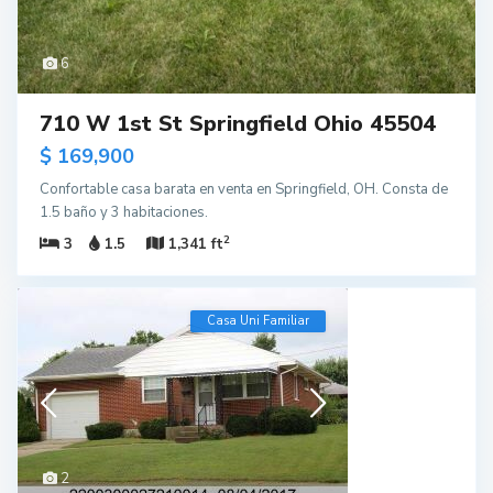
6
710 W 1st St Springfield Ohio 45504
$ 169,900
Confortable casa barata en venta en Springfield, OH. Consta de
1.5 baño y 3 habitaciones.
2
3
1.5
1,341 ft
Casa Uni Familiar
2