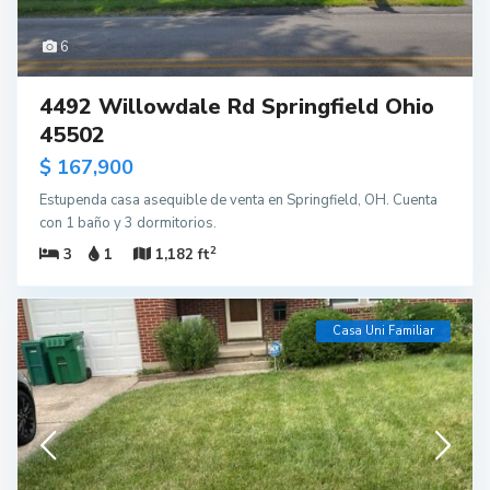
6
4492 Willowdale Rd Springfield Ohio
45502
$ 167,900
Estupenda casa asequible de venta en Springfield, OH. Cuenta
con 1 baño y 3 dormitorios.
2
3
1
1,182 ft
Casa Uni Familiar