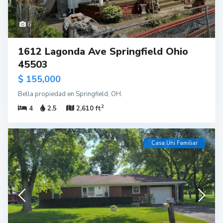
6
1612 Lagonda Ave Springfield Ohio
45503
$ 155,000
Bella propiedad en Springfield, OH.
2
4
2.5
2,610 ft
Casa Uni Familiar