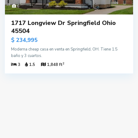
6
1717 Longview Dr Springfield Ohio
45504
$ 234,995
Moderna cheap casa en venta en Springfield, OH. Tiene 1.5
baño y 3 cuartos.
2
3
1.5
1,848 ft