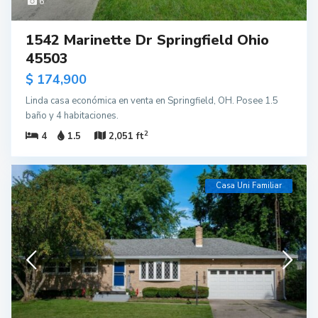
6
1542 Marinette Dr Springfield Ohio
45503
$ 174,900
Linda casa económica en venta en Springfield, OH. Posee 1.5
baño y 4 habitaciones.
2
4
1.5
2,051 ft
Casa Uni Familiar