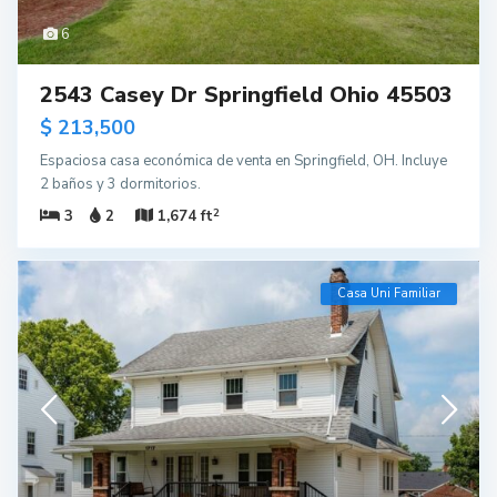
6
2543 Casey Dr Springfield Ohio 45503
$ 213,500
Espaciosa casa económica de venta en Springfield, OH. Incluye
2 baños y 3 dormitorios.
2
3
2
1,674 ft
Casa Uni Familiar