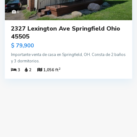
6
2327 Lexington Ave Springfield Ohio
45505
$ 79,900
Importante venta de casa en Springfield, OH. Consta de 2 baños
y 3 dormitorios.
2
3
2
1,056 ft