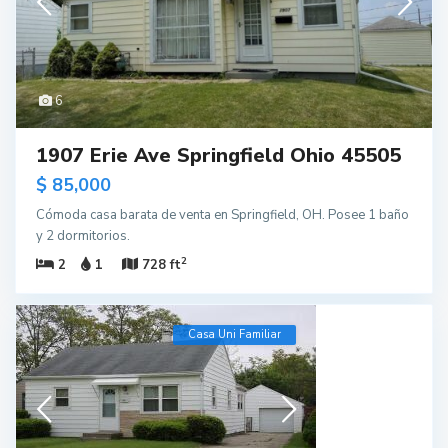
6
1907 Erie Ave Springfield Ohio 45505
$ 85,000
Cómoda casa barata de venta en Springfield, OH. Posee 1 baño
y 2 dormitorios.
2
2
1
728 ft
Casa Uni Familiar