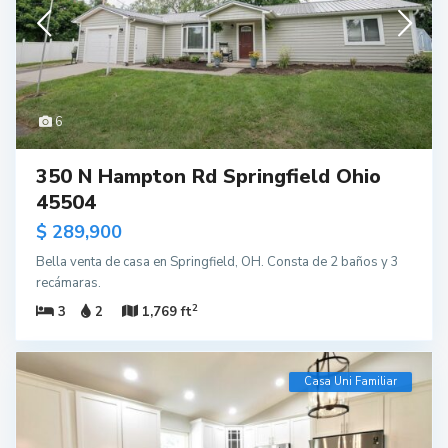
6
350 N Hampton Rd Springfield Ohio
45504
$ 289,900
Bella venta de casa en Springfield, OH. Consta de 2 baños y 3
recámaras.
2
3
2
1,769 ft
Casa Uni Familiar