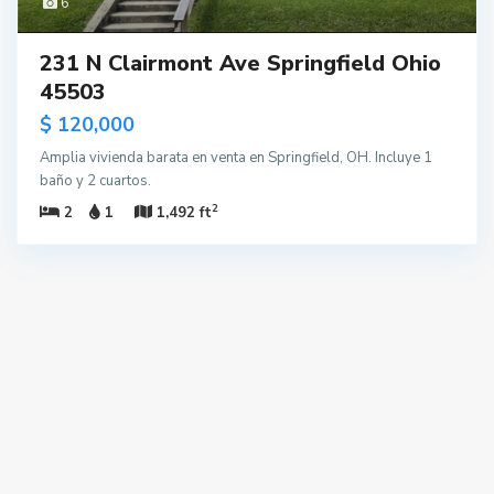
6
231 N Clairmont Ave Springfield Ohio
45503
$ 120,000
Amplia vivienda barata en venta en Springfield, OH. Incluye 1
baño y 2 cuartos.
2
2
1
1,492 ft