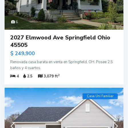
6
2027 Elmwood Ave Springfield Ohio
45505
$ 249,900
Renovada casa barata en venta en Springfield, OH. Posee 2.5
baños y 4 cuartos.
2
4
2.5
3,079 ft
Casa Uni Familiar