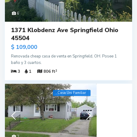
6
1371 Klobdenz Ave Springfield Ohio
45504
$ 109,000
Renovada cheap casa de venta en Springfield, OH. Posee 1
baño y 3 cuartos.
2
3
1
806 ft
Casa Uni Familiar
2