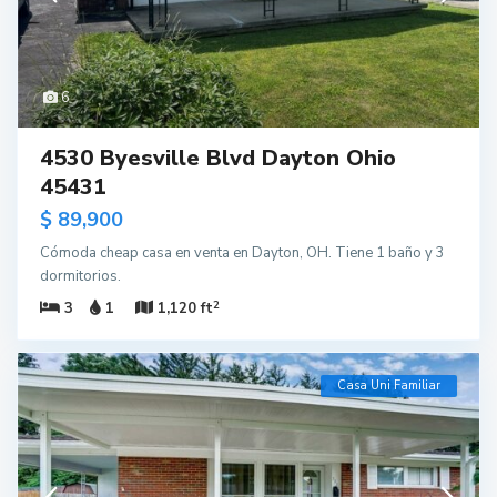
6
4530 Byesville Blvd Dayton Ohio
45431
$ 89,900
Cómoda cheap casa en venta en Dayton, OH. Tiene 1 baño y 3
dormitorios.
2
3
1
1,120 ft
Casa Uni Familiar