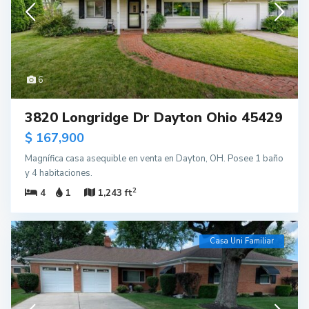
6
3820 Longridge Dr Dayton Ohio 45429
$ 167,900
Magnífica casa asequible en venta en Dayton, OH. Posee 1 baño
y 4 habitaciones.
2
4
1
1,243 ft
Casa Uni Familiar