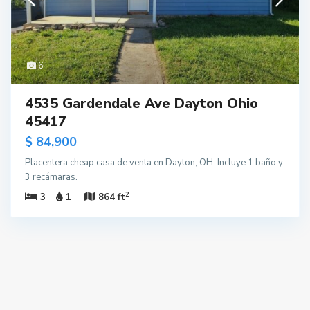
6
4535 Gardendale Ave Dayton Ohio
45417
$ 84,900
Placentera cheap casa de venta en Dayton, OH. Incluye 1 baño y
3 recámaras.
2
3
1
864 ft