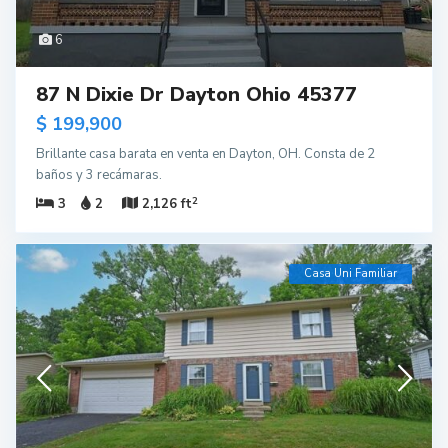
6
87 N Dixie Dr Dayton Ohio 45377
$ 199,900
Brillante casa barata en venta en Dayton, OH. Consta de 2
baños y 3 recámaras.
2
3
2
2,126 ft
Casa Uni Familiar