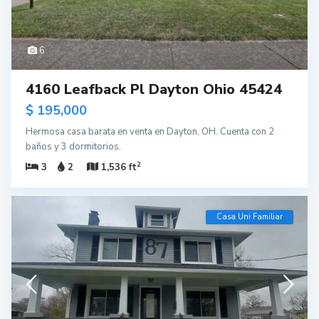
6
4160 Leafback Pl Dayton Ohio 45424
$ 195,000
Hermosa casa barata en venta en Dayton, OH. Cuenta con 2
baños y 3 dormitorios.
2
3
2
1,536 ft
Casa Uni Familiar