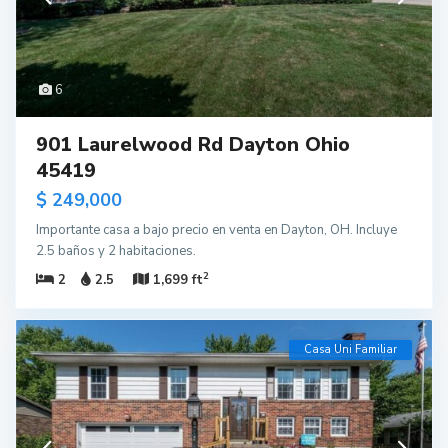
6
901 Laurelwood Rd Dayton Ohio
45419
$ 249,000
Importante casa a bajo precio en venta en Dayton, OH. Incluye
2.5 baños y 2 habitaciones.
2
2
2.5
1,699 ft
Casa Uni Familiar