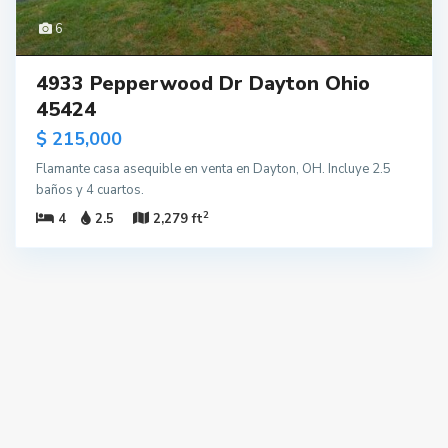
6
4933 Pepperwood Dr Dayton Ohio
45424
$ 215,000
Flamante casa asequible en venta en Dayton, OH. Incluye 2.5
baños y 4 cuartos.
2
4
2.5
2,279 ft