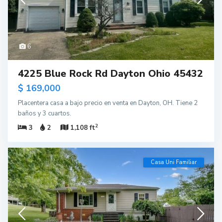
6
4225 Blue Rock Rd Dayton Ohio 45432
$ 169,000
Placentera casa a bajo precio en venta en Dayton, OH. Tiene 2
baños y 3 cuartos.
2
3
2
1,108 ft
Casa Uni Familiar