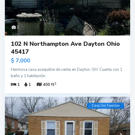
3
102 N Northampton Ave Dayton Ohio
45417
$ 7,000
Hermosa casa asequible de venta en Dayton, OH. Cuenta con 1
baño y 1 habitación.
2
1
1
400 ft
Casa Uni Familiar