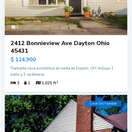
6
2412 Bonnieview Ave Dayton Ohio
45431
$ 124,900
Flamante casa económica en venta en Dayton, OH. Incluye 1
baño y 3 recámaras.
2
3
1
1,025 ft
Casa Uni Familiar