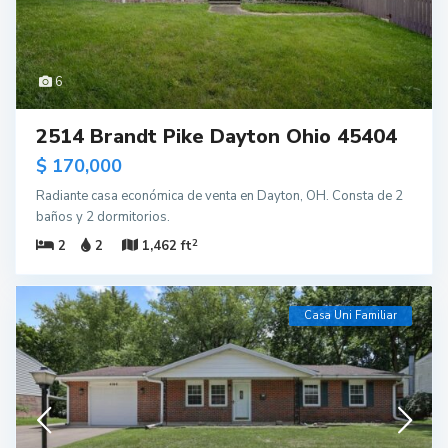
6
2514 Brandt Pike Dayton Ohio 45404
$ 170,000
Radiante casa económica de venta en Dayton, OH. Consta de 2
baños y 2 dormitorios.
2
2
2
1,462 ft
Casa Uni Familiar