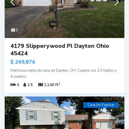
6
4179 Slipperywood Pl Dayton Ohio
45424
$ 249,874
Hermosa venta de casa en Dayton, OH. Cuenta con 2.5 baños y
4 cuartos.
2
4
2.5
2,140 ft
Casa Uni Familiar