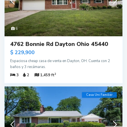
6
4762 Bonnie Rd Dayton Ohio 45440
$ 229,900
Espaciosa cheap casa de venta en Dayton, OH. Cuenta con 2
baños y 3 recámaras.
2
3
2
1,459 ft
Casa Uni Familiar