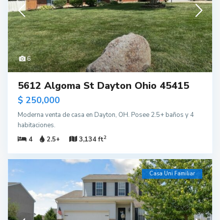
6
5612 Algoma St Dayton Ohio 45415
$ 250,000
Moderna venta de casa en Dayton, OH. Posee 2.5+ baños y 4
habitaciones.
2
4
2.5+
3,134 ft
Casa Uni Familiar