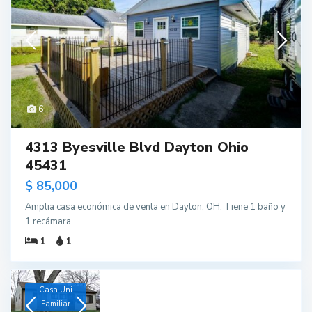
6
4313 Byesville Blvd Dayton Ohio
45431
$ 85,000
Amplia casa económica de venta en Dayton, OH. Tiene 1 baño y
1 recámara.
1
1
Casa Uni
Familiar