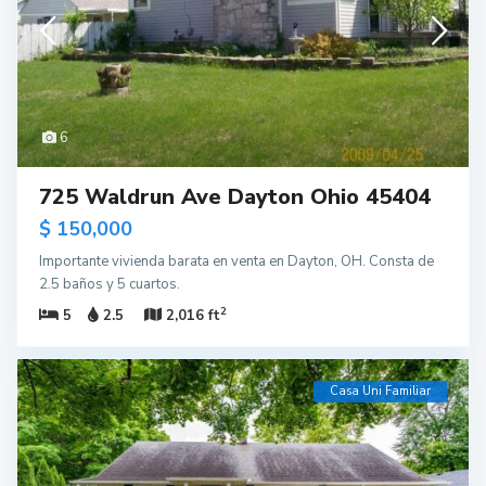
6
725 Waldrun Ave Dayton Ohio 45404
$ 150,000
Importante vivienda barata en venta en Dayton, OH. Consta de
2.5 baños y 5 cuartos.
2
5
2.5
2,016 ft
Casa Uni Familiar