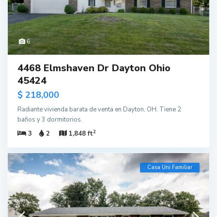
6
4468 Elmshaven Dr Dayton Ohio
45424
$ 218,000
Radiante vivienda barata de venta en Dayton, OH. Tiene 2
baños y 3 dormitorios.
2
3
2
1,848 ft
Casa Uni Familiar