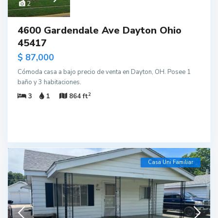
2
4600 Gardendale Ave Dayton Ohio
45417
$ 87,000
Cómoda casa a bajo precio de venta en Dayton, OH. Posee 1
baño y 3 habitaciones.
2
3
1
864 ft
Casa Uni Familiar