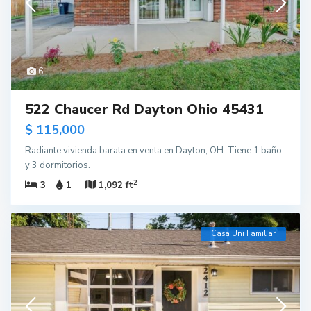
6
522 Chaucer Rd Dayton Ohio 45431
$ 115,000
Radiante vivienda barata en venta en Dayton, OH. Tiene 1 baño
y 3 dormitorios.
2
3
1
1,092 ft
Casa Uni Familiar