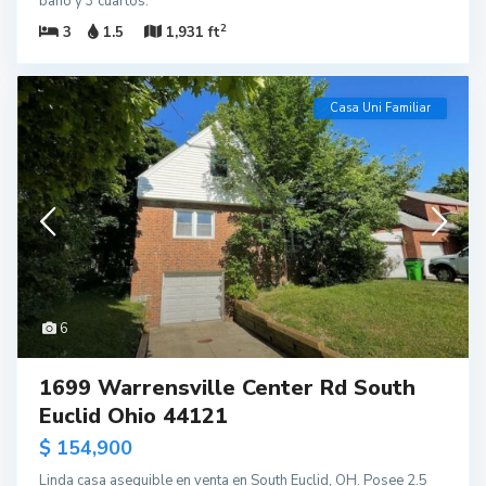
baño y 3 cuartos.
2
3
1.5
1,931 ft
Casa Uni Familiar
6
1699 Warrensville Center Rd South
Euclid Ohio 44121
$ 154,900
Linda casa asequible en venta en South Euclid, OH. Posee 2.5