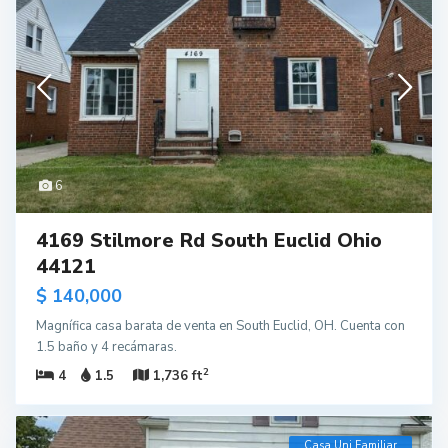
6
4169 Stilmore Rd South Euclid Ohio
44121
$ 140,000
Magnífica casa barata de venta en South Euclid, OH. Cuenta con
1.5 baño y 4 recámaras.
2
4
1.5
1,736 ft
Casa Uni Familiar