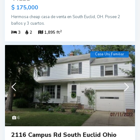
$ 175,000
Hermosa cheap casa de venta en South Euclid, OH. Posee 2
baños y 3 cuartos.
2
3
2
1,895 ft
Casa Uni Familiar
6
2116 Campus Rd South Euclid Ohio