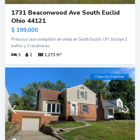
1731 Beaconwood Ave South Euclid
Ohio 44121
$ 199,000
Preciosa casa asequible de venta en South Euclid, OH. Incluye 2
baños y 3 recámaras.
2
3
2
2,273 ft
Casa Uni Familiar