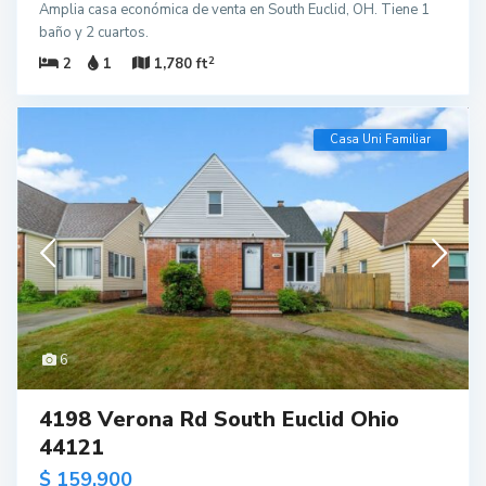
Amplia casa económica de venta en South Euclid, OH. Tiene 1
baño y 2 cuartos.
2
2
1
1,780 ft
Casa Uni Familiar
6
4198 Verona Rd South Euclid Ohio
44121
$ 159,900