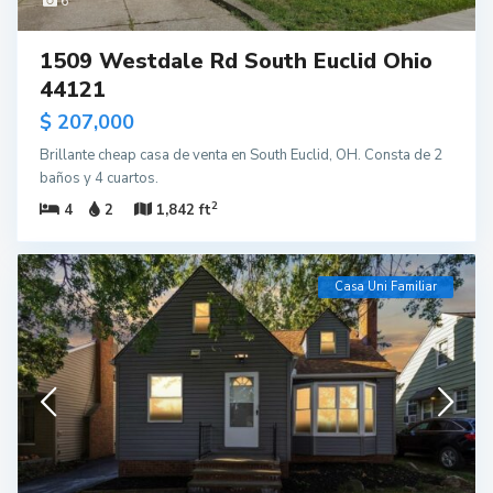
6
1509 Westdale Rd South Euclid Ohio
44121
$ 207,000
Brillante cheap casa de venta en South Euclid, OH. Consta de 2
baños y 4 cuartos.
2
4
2
1,842 ft
Casa Uni Familiar