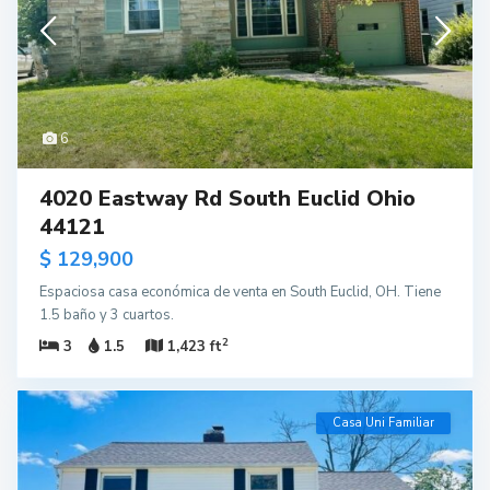
6
4020 Eastway Rd South Euclid Ohio
44121
$ 129,900
Espaciosa casa económica de venta en South Euclid, OH. Tiene
1.5 baño y 3 cuartos.
2
3
1.5
1,423 ft
Casa Uni Familiar