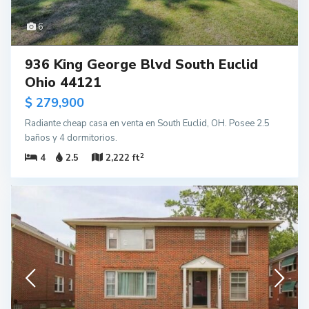
6
936 King George Blvd South Euclid
Ohio 44121
$ 279,900
Radiante cheap casa en venta en South Euclid, OH. Posee 2.5
baños y 4 dormitorios.
2
4
2.5
2,222 ft