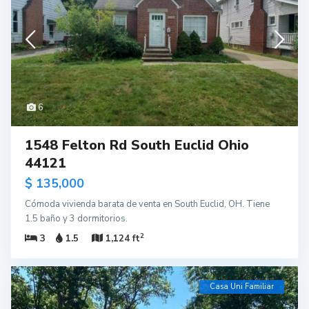
6
1548 Felton Rd South Euclid Ohio
44121
$ 135,000
Cómoda vivienda barata de venta en South Euclid, OH. Tiene
1.5 baño y 3 dormitorios.
2
3
1.5
1,124 ft
Casa Uni Familiar