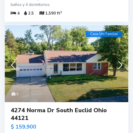
baños y 4 dormitorios.
2
4
2.5
1,590 ft
Casa Uni Familiar
6
4274 Norma Dr South Euclid Ohio
44121
$ 159,900