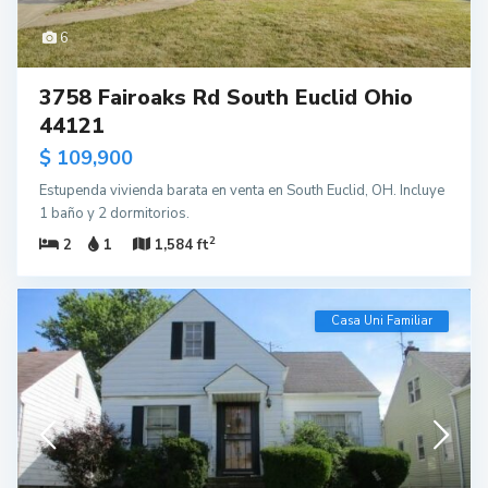
6
3758 Fairoaks Rd South Euclid Ohio
44121
$ 109,900
Estupenda vivienda barata en venta en South Euclid, OH. Incluye
1 baño y 2 dormitorios.
2
2
1
1,584 ft
Casa Uni Familiar