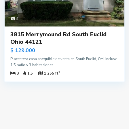
3
3815 Merrymound Rd South Euclid
Ohio 44121
$ 129,000
Placentera casa asequible de venta en South Euclid, OH. Incluye
1.5 baño y 3 habitaciones.
2
3
1.5
1,255 ft