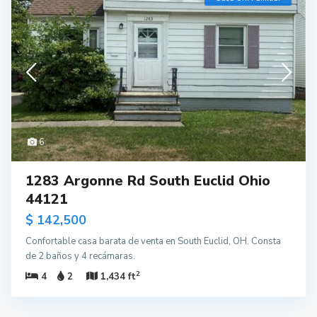
6
1283 Argonne Rd South Euclid Ohio
44121
$ 142,500
Confortable casa barata de venta en South Euclid, OH. Consta
de 2 baños y 4 recámaras.
2
4
2
1,434 ft