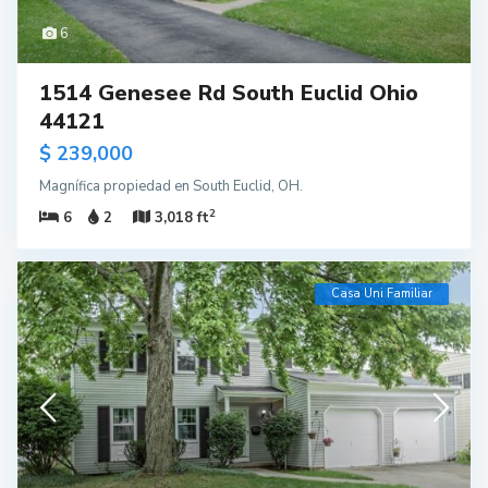
6
1514 Genesee Rd South Euclid Ohio
44121
$ 239,000
Magnífica propiedad en South Euclid, OH.
2
6
2
3,018 ft
Casa Uni Familiar