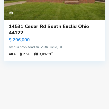
6
14531 Cedar Rd South Euclid Ohio
44122
$ 296,000
Amplia propiedad en South Euclid, OH.
2
6
2.5+
3,092 ft