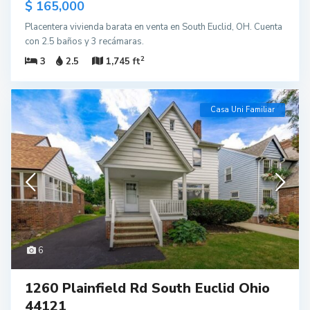
$ 165,000
Placentera vivienda barata en venta en South Euclid, OH. Cuenta
con 2.5 baños y 3 recámaras.
2
3
2.5
1,745 ft
Casa Uni Familiar
6
1260 Plainfield Rd South Euclid Ohio
44121