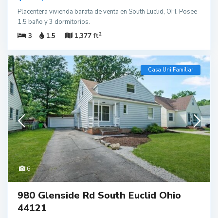
Placentera vivienda barata de venta en South Euclid, OH. Posee
1.5 baño y 3 dormitorios.
2
3
1.5
1,377 ft
Casa Uni Familiar
6
980 Glenside Rd South Euclid Ohio
44121