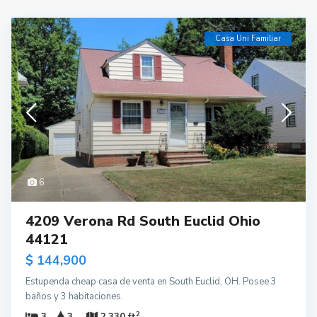
Casa Uni Familiar
6
4209 Verona Rd South Euclid Ohio
44121
$ 144,900
Estupenda cheap casa de venta en South Euclid, OH. Posee 3
baños y 3 habitaciones.
2
3
3
2,330 ft