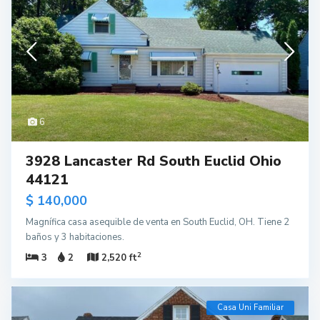
6
3928 Lancaster Rd South Euclid Ohio
44121
$ 140,000
Magnífica casa asequible de venta en South Euclid, OH. Tiene 2
baños y 3 habitaciones.
2
3
2
2,520 ft
Casa Uni Familiar