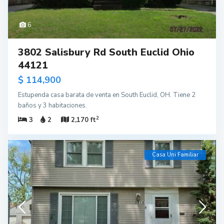
6
3802 Salisbury Rd South Euclid Ohio
44121
$ 114,900
Estupenda casa barata de venta en South Euclid, OH. Tiene 2
baños y 3 habitaciones.
2
3
2
2,170 ft
Casa Uni Familiar