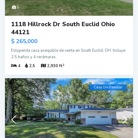
6
1118 Hillrock Dr South Euclid Ohio
44121
$ 265,000
Estupenda casa asequible de venta en South Euclid, OH. Incluye
2.5 baños y 4 recámaras.
2
4
2.5
2,930 ft
Casa Uni Familiar