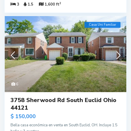
2
3
1.5
1,600 ft
Casa Uni Familiar
6
3758 Sherwood Rd South Euclid Ohio
44121
$ 150,000
Bella casa económica en venta en South Euclid, OH. Incluye 1.5