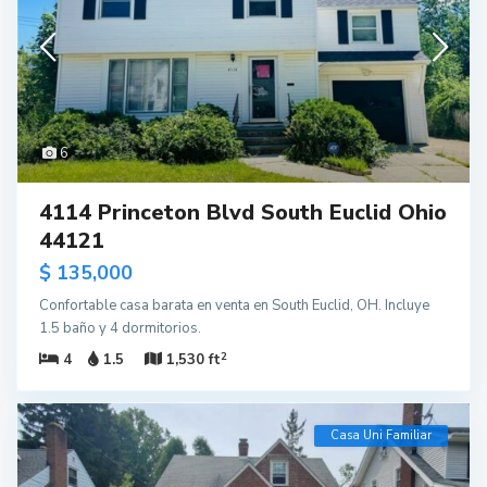
6
4114 Princeton Blvd South Euclid Ohio
44121
$ 135,000
Confortable casa barata en venta en South Euclid, OH. Incluye
1.5 baño y 4 dormitorios.
2
4
1.5
1,530 ft
Casa Uni Familiar