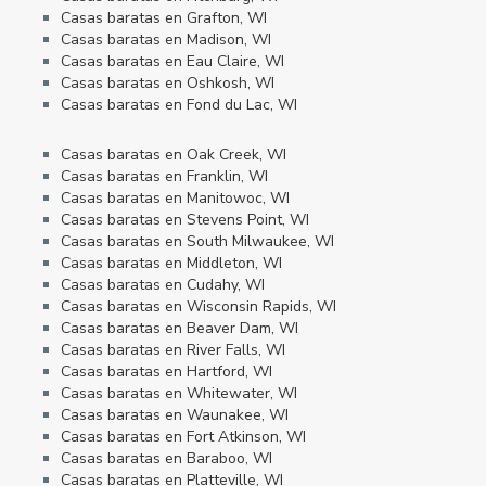
Casas baratas en Grafton, WI
Casas baratas en Madison, WI
Casas baratas en Eau Claire, WI
Casas baratas en Oshkosh, WI
Casas baratas en Fond du Lac, WI
Casas baratas en Oak Creek, WI
Casas baratas en Franklin, WI
Casas baratas en Manitowoc, WI
Casas baratas en Stevens Point, WI
Casas baratas en South Milwaukee, WI
Casas baratas en Middleton, WI
Casas baratas en Cudahy, WI
Casas baratas en Wisconsin Rapids, WI
Casas baratas en Beaver Dam, WI
Casas baratas en River Falls, WI
Casas baratas en Hartford, WI
Casas baratas en Whitewater, WI
Casas baratas en Waunakee, WI
Casas baratas en Fort Atkinson, WI
Casas baratas en Baraboo, WI
Casas baratas en Platteville, WI