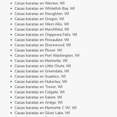
Casas baratas en Weston, WI
Casas baratas en Whitefish Bay, WI
Casas baratas en Stoughton, WI
Casas baratas en Oregon, WI
Casas baratas en West Allis, WI
Casas baratas en Marshfield, WI
Casas baratas en Chippewa Falls, WI
Casas baratas en Pewaukee, WI
Casas baratas en Shorewood, WI
Casas baratas en Plover, WI
Casas baratas en Port Washington, WI
Casas baratas en Marinette, WI
Casas baratas en Little Chute, WI
Casas baratas en Greendale, WI
Casas baratas en Suamico, WI
Casas baratas en Hubertus, WI
Casas baratas en Trevor, WI
Casas baratas en Colgate, WI
Casas baratas en Salem, WI
Casas baratas en Antigo, WI
Casas baratas en Marinette C Wi, WI
Casas baratas en Silver Lake, WI