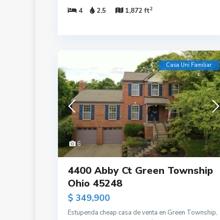
2
4
2.5
1,872 ft
Casa Uni Familiar
6
4400 Abby Ct Green Township
Ohio 45248
$ 349,900
Estupenda cheap casa de venta en Green Township,