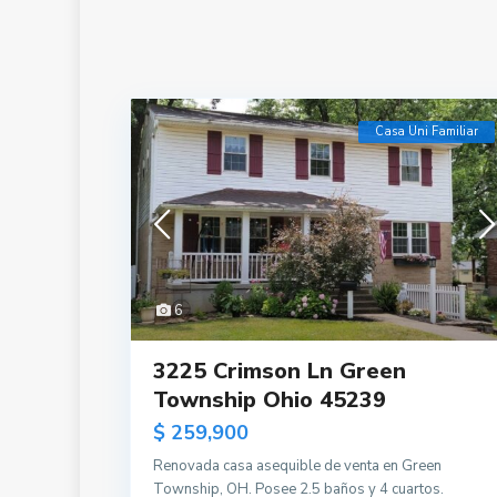
Casa Uni Familiar
6
3225 Crimson Ln Green
Township Ohio 45239
$ 259,900
Renovada casa asequible de venta en Green
Township, OH. Posee 2.5 baños y 4 cuartos.