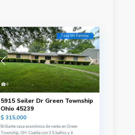
Casa Uni Familiar
6
5915 Seiler Dr Green Township
Ohio 45239
$ 315,000
Brillante casa económica de venta en Green
Township, OH. Cuenta con 3.5 baños y 4