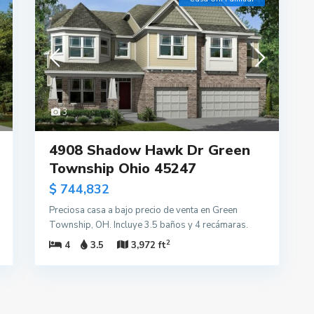
3
4908 Shadow Hawk Dr Green
Township Ohio 45247
$ 744,832
Preciosa casa a bajo precio de venta en Green
Township, OH. Incluye 3.5 baños y 4 recámaras.
2
4
3.5
3,972 ft