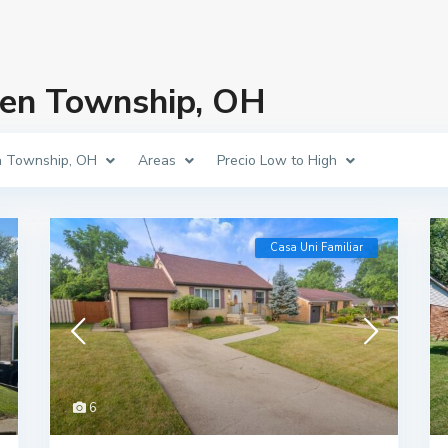
een Township, OH
n Township, OH
Areas
Precio Low to High
Casa Uni Familiar
6