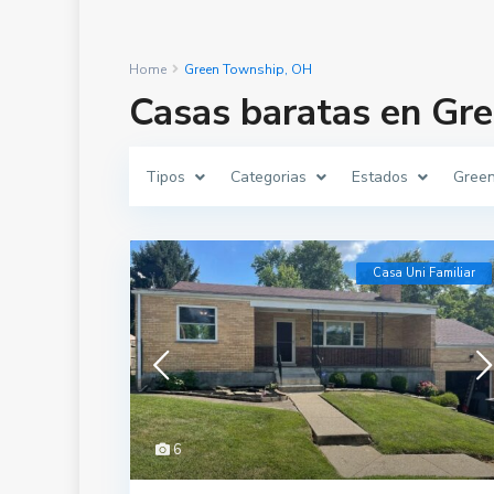
Home
Green Township, OH
Casas baratas en Gr
Tipos
Categorias
Estados
Gree
Casa Uni Familiar
6