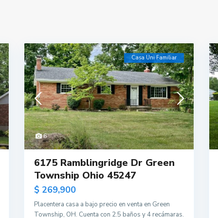
Casa Uni Familiar
6
6175 Ramblingridge Dr Green
Township Ohio 45247
$ 269,900
Placentera casa a bajo precio en venta en Green
Township, OH. Cuenta con 2.5 baños y 4 recámaras.