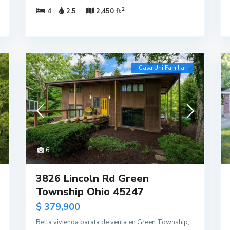
2
4
2.5
2,450 ft
Casa Uni Familiar
6
3826 Lincoln Rd Green
Township Ohio 45247
$ 379,900
Bella vivienda barata de venta en Green Township,