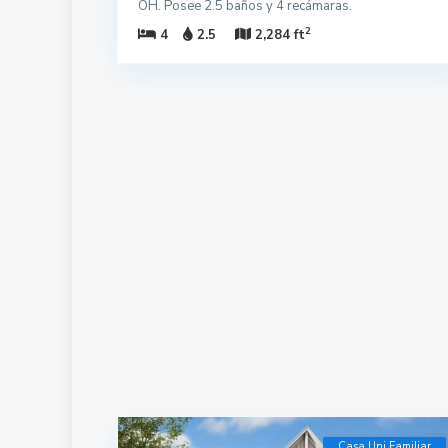
OH. Posee 2.5 baños y 4 recámaras.
2
4
2.5
2,284 ft
Casa Uni Familiar