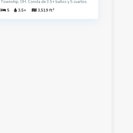
Township, OH. Consta de 3.5+ baños y 5 cuartos.
2
5
3.5+
3,519 ft