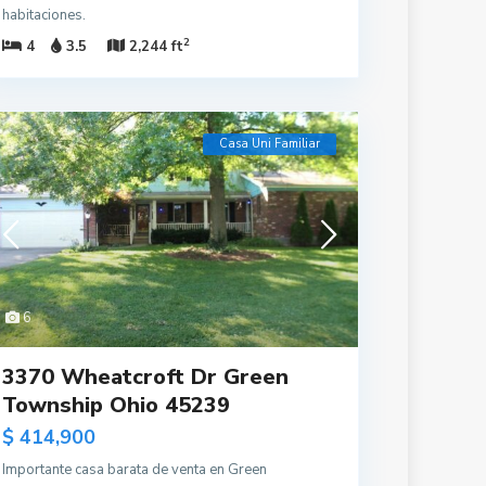
habitaciones.
2
4
3.5
2,244 ft
Casa Uni Familiar
6
3370 Wheatcroft Dr Green
Township Ohio 45239
$ 414,900
Importante casa barata de venta en Green