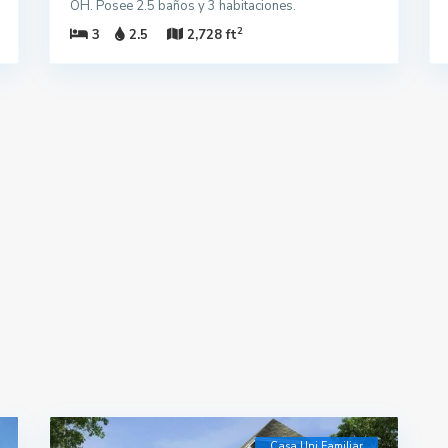
OH. Posee 2.5 baños y 3 habitaciones.
2
3
2.5
2,728 ft
Casa Uni Familiar