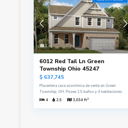
3
6012 Red Tail Ln Green
Township Ohio 45247
$ 637,745
Placentera casa económica de venta en Green
Township, OH. Posee 2.5 baños y 4 habitaciones.
2
4
2.5
3,034 ft