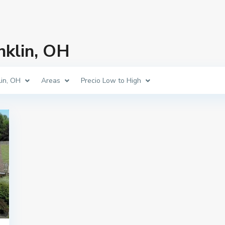
nklin, OH
lin, OH
Areas
Precio Low to High