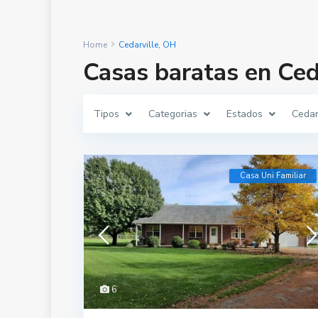
Home
Cedarville, OH
Casas baratas en Ced
Tipos
Categorias
Estados
Cedar
Casa Uni Familiar
6