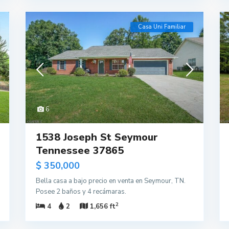
Casa Uni Familiar
6
1538 Joseph St Seymour
Tennessee 37865
$ 350,000
Bella casa a bajo precio en venta en Seymour, TN.
Posee 2 baños y 4 recámaras.
2
4
2
1,656 ft