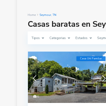
Home
Seymour, TN
Casas baratas en Se
Tipos
Categorias
Estados
Seym
Casa Uni Familiar
6