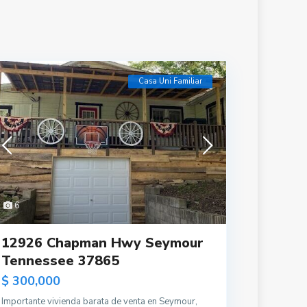
Casa Uni Familiar
6
12926 Chapman Hwy Seymour
Tennessee 37865
$ 300,000
Importante vivienda barata de venta en Seymour,