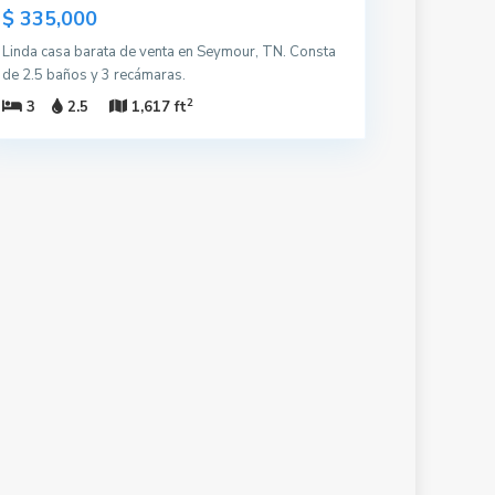
$ 335,000
Linda casa barata de venta en Seymour, TN. Consta
de 2.5 baños y 3 recámaras.
2
3
2.5
1,617 ft