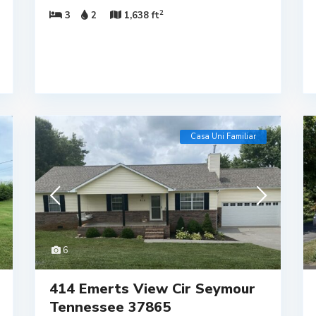
2
3
2
1,638 ft
Casa Uni Familiar
6
414 Emerts View Cir Seymour
Tennessee 37865