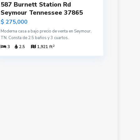
587 Burnett Station Rd
Seymour Tennessee 37865
$ 275,000
Moderna casa a bajo precio de venta en Seymour,
TN. Consta de 2.5 baños y 3 cuartos.
2
3
2.5
1,921 ft