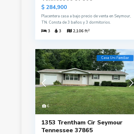
$ 284,900
Placentera casa a bajo precio de venta en Seymour,
TN. Consta de 3 baños y 3 dormitorios.
2
3
3
2,106 ft
Casa Uni Familiar
6
1353 Trentham Cir Seymour
Tennessee 37865