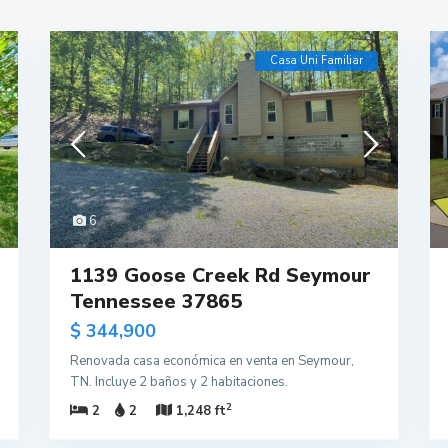
Casa Uni Familiar
6
1139 Goose Creek Rd Seymour
Tennessee 37865
$ 344,900
Renovada casa económica en venta en Seymour,
TN. Incluye 2 baños y 2 habitaciones.
2
2
2
1,248 ft