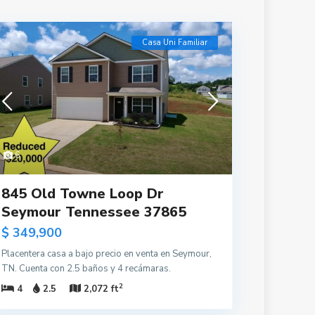
Casa Uni Familiar
6
845 Old Towne Loop Dr
Seymour Tennessee 37865
$ 349,900
Placentera casa a bajo precio en venta en Seymour,
TN. Cuenta con 2.5 baños y 4 recámaras.
2
4
2.5
2,072 ft