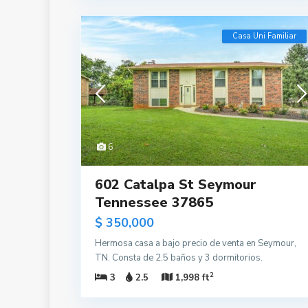
Casa Uni Familiar
6
602 Catalpa St Seymour
Tennessee 37865
$ 350,000
Hermosa casa a bajo precio de venta en Seymour,
TN. Consta de 2.5 baños y 3 dormitorios.
2
3
2.5
1,998 ft