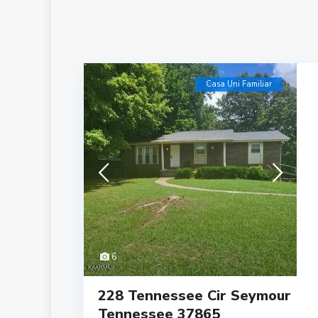
Casa Uni Familiar
6
228 Tennessee Cir Seymour
Tennessee 37865