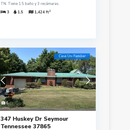
TN. Tiene 1.5 baño y 3 recámaras.
2
3
1.5
1,424 ft
Casa Uni Familiar
6
347 Huskey Dr Seymour
Tennessee 37865