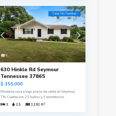
Casa Uni Familiar
6
630 Hinkle Rd Seymour
Tennessee 37865
$ 355,000
Moderna casa a bajo precio de venta en Seymour,
TN. Cuenta con 2.5 baños y 3 dormitorios.
2
3
2.5
2,192 ft