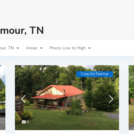
ymour, TN
our, TN
Areas
Precio Low to High
Casa Uni Familiar
6