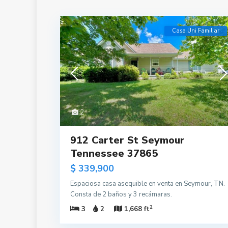
Casa Uni Familiar
2
912 Carter St Seymour
Tennessee 37865
$ 339,900
Espaciosa casa asequible en venta en Seymour, TN.
Consta de 2 baños y 3 recámaras.
2
3
2
1,668 ft