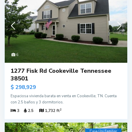
6
1277 Fisk Rd Cookeville Tennessee
38501
$ 298,929
Espaciosa vivienda barata en venta en Cookeville, TN. Cuenta
con 2.5 baños y 3 dormitorios.
2
3
2.5
1,732 ft
Casa Uni Familiar