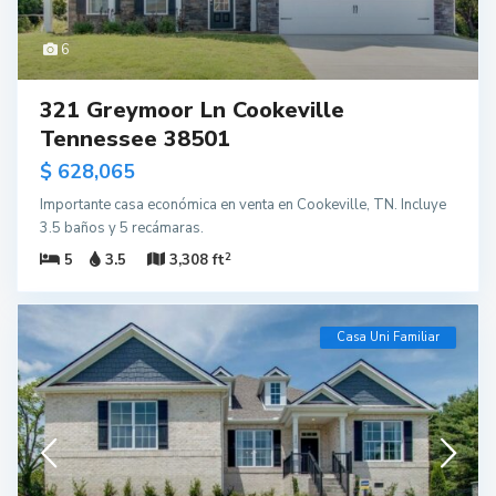
6
321 Greymoor Ln Cookeville
Tennessee 38501
$ 628,065
Importante casa económica en venta en Cookeville, TN. Incluye
3.5 baños y 5 recámaras.
2
5
3.5
3,308 ft
Casa Uni Familiar