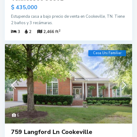
$ 435,000
Estupenda casa a bajo precio de venta en Cookeville, TN. Tiene
2 baños y 3 recámaras.
2
3
2
2,466 ft
Casa Uni Familiar
6
759 Langford Ln Cookeville