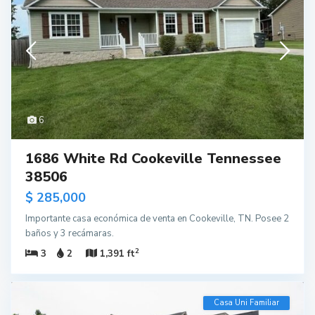
6
1686 White Rd Cookeville Tennessee
38506
$ 285,000
Importante casa económica de venta en Cookeville, TN. Posee 2
baños y 3 recámaras.
2
3
2
1,391 ft
Casa Uni Familiar