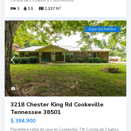
Consta de 3.5 baños y 3 dormitorios.
2
3
3.5
2,337 ft
Casa Uni Familiar
6
3218 Chester King Rd Cookeville
Tennessee 38501
$ 384,900
Placentera venta de casa en Cookeville, TN. Consta de 2 baños