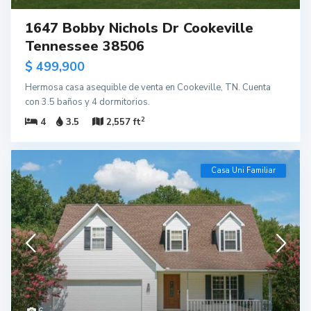
1647 Bobby Nichols Dr Cookeville
Tennessee 38506
$ 499,900
Hermosa casa asequible de venta en Cookeville, TN. Cuenta
con 3.5 baños y 4 dormitorios.
2
4
3.5
2,557 ft
Casa Uni Familiar