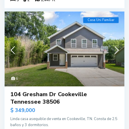
Casa Uni Familiar
6
104 Gresham Dr Cookeville
Tennessee 38506
$ 349,000
Linda casa asequible de venta en Cookeville, TN. Consta de 2.5
baños y 3 dormitorios.