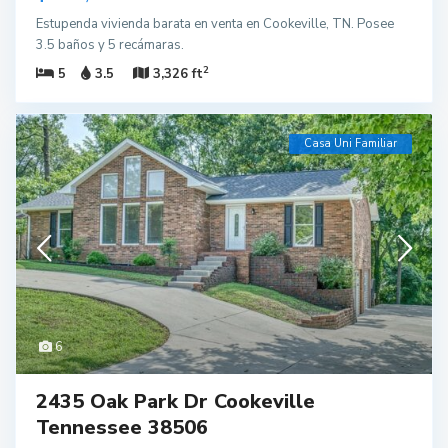
Estupenda vivienda barata en venta en Cookeville, TN. Posee
3.5 baños y 5 recámaras.
2
5
3.5
3,326 ft
Casa Uni Familiar
6
2435 Oak Park Dr Cookeville
Tennessee 38506