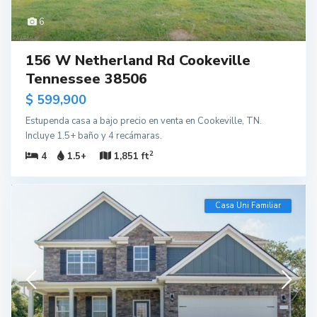
6
156 W Netherland Rd Cookeville
Tennessee 38506
$ 599,900
Estupenda casa a bajo precio en venta en Cookeville, TN.
Incluye 1.5+ baño y 4 recámaras.
2
4
1.5+
1,851 ft
Casa Uni Familiar