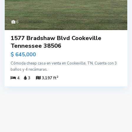
6
1577 Bradshaw Blvd Cookeville
Tennessee 38506
$ 645,000
Cómoda cheap casa en venta en Cookeville, TN. Cuenta con 3
baños y 4 recámaras.
2
4
3
3,197 ft