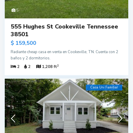
5
555 Hughes St Cookeville Tennessee
38501
$ 159,500
Radiante cheap casa en venta en Cookeville, TN. Cuenta con 2
baños y 2 dormitorios.
2
2
2
1,208 ft
Casa Uni Familiar