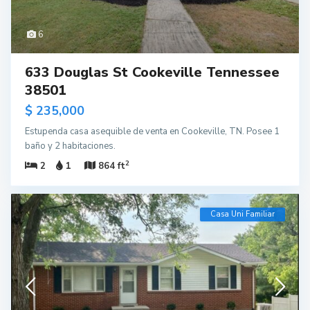
6
633 Douglas St Cookeville Tennessee
38501
$ 235,000
Estupenda casa asequible de venta en Cookeville, TN. Posee 1
baño y 2 habitaciones.
2
2
1
864 ft
Casa Uni Familiar