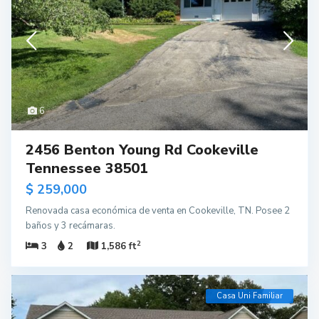
6
2456 Benton Young Rd Cookeville
Tennessee 38501
$ 259,000
Renovada casa económica de venta en Cookeville, TN. Posee 2
baños y 3 recámaras.
2
3
2
1,586 ft
Casa Uni Familiar