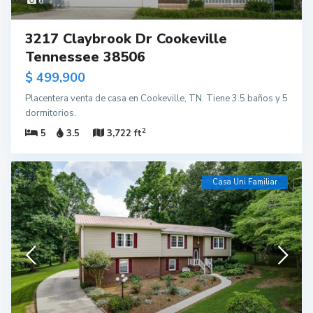
6
3217 Claybrook Dr Cookeville
Tennessee 38506
$ 499,900
Placentera venta de casa en Cookeville, TN. Tiene 3.5 baños y 5
dormitorios.
2
5
3.5
3,722 ft
Casa Uni Familiar