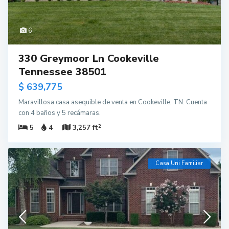
6
330 Greymoor Ln Cookeville
Tennessee 38501
$ 639,775
Maravillosa casa asequible de venta en Cookeville, TN. Cuenta
con 4 baños y 5 recámaras.
2
5
4
3,257 ft
Casa Uni Familiar