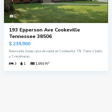
6
193 Epperson Ave Cookeville
Tennessee 38506
$ 239,900
Renovada cheap casa de venta en Cookeville, TN. Tiene 1 baño
y 3 recámaras.
2
3
1
1,050 ft