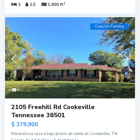
2
3
2.5
1,900 ft
Casa Uni Familiar
6
2105 Freehill Rd Cookeville
Tennessee 38501
$ 379,900
Maravillosa casa a bajo precio en venta en Cookeville, TN.