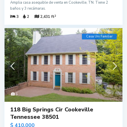
Amplia casa asequible de venta en Cookeville, TN. Tiene 2
baños y 3 recámaras.
2
3
2
2,431 ft
Casa Uni Familiar
6
118 Big Springs Cir Cookeville
Tennessee 38501
$ 410,000