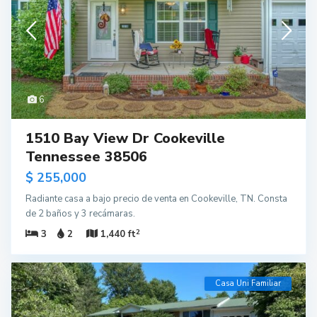
6
1510 Bay View Dr Cookeville
Tennessee 38506
$ 255,000
Radiante casa a bajo precio de venta en Cookeville, TN. Consta
de 2 baños y 3 recámaras.
2
3
2
1,440 ft
Casa Uni Familiar