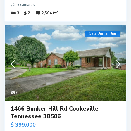
y 3 recámaras.
2
3
2
2,504 ft
Casa Uni Familiar
6
1466 Bunker Hill Rd Cookeville
Tennessee 38506
$ 399,000