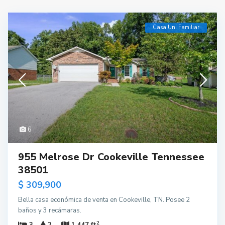
Casa Uni Familiar
6
955 Melrose Dr Cookeville Tennessee
38501
$ 309,900
Bella casa económica de venta en Cookeville, TN. Posee 2
baños y 3 recámaras.
2
3
2
1,447 ft