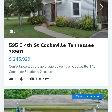
6
595 E 4th St Cookeville Tennessee
38501
$ 245,929
Confortable casa a bajo precio de venta en Cookeville, TN.
Consta de 3 baños y 2 cuartos.
2
2
3
1,367 ft
Casa Uni Familiar