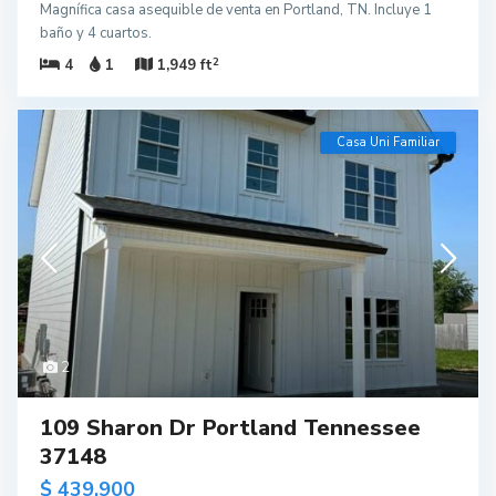
Magnífica casa asequible de venta en Portland, TN. Incluye 1
baño y 4 cuartos.
2
4
1
1,949 ft
Casa Uni Familiar
2
109 Sharon Dr Portland Tennessee
37148
$ 439,900