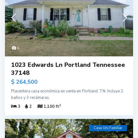
6
1023 Edwards Ln Portland Tennessee
37148
$ 264,500
Placentera casa económica en venta en Portland, TN. Incluye 2
baños y 3 recámaras.
2
3
2
1,100 ft
Casa Uni Familiar