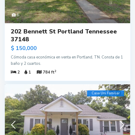
6
202 Bennett St Portland Tennessee
37148
$ 150,000
Cómoda casa económica en venta en Portland, TN. Consta de 1
baño y 2 cuartos.
2
2
1
784 ft
Casa Uni Familiar