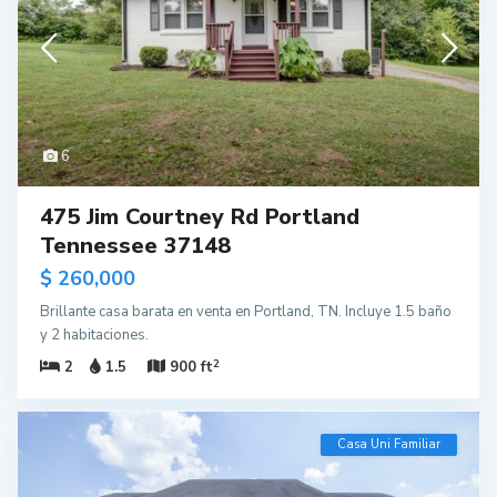
6
475 Jim Courtney Rd Portland
Tennessee 37148
$ 260,000
Brillante casa barata en venta en Portland, TN. Incluye 1.5 baño
y 2 habitaciones.
2
2
1.5
900 ft
Casa Uni Familiar