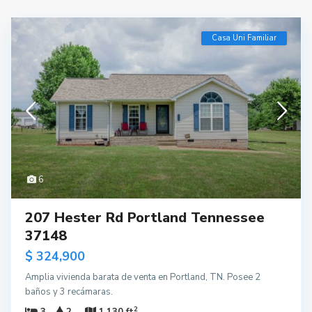
Casa Uni Familiar
6
207 Hester Rd Portland Tennessee
37148
$ 324,900
Amplia vivienda barata de venta en Portland, TN. Posee 2
baños y 3 recámaras.
2
3
2
1,130 ft