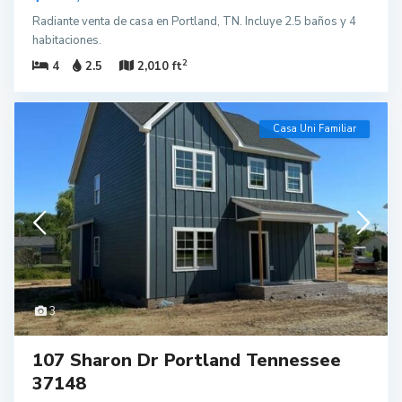
Radiante venta de casa en Portland, TN. Incluye 2.5 baños y 4
habitaciones.
2
4
2.5
2,010 ft
Casa Uni Familiar
3
107 Sharon Dr Portland Tennessee
37148