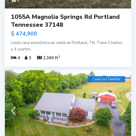
6
1055A Magnolia Springs Rd Portland
Tennessee 37148
$ 474,900
Linda casa económica en venta en Portland, TN. Tiene 3 baños
y 4 cuartos.
2
4
3
2,360 ft
Casa Uni Familiar