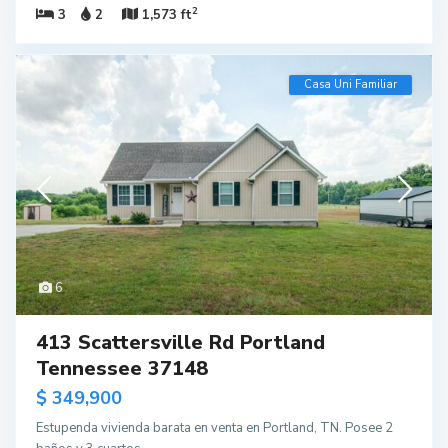
2
3
2
1,573 ft
Casa Uni Familiar
6
413 Scattersville Rd Portland
Tennessee 37148
$ 349,900
Estupenda vivienda barata en venta en Portland, TN. Posee 2