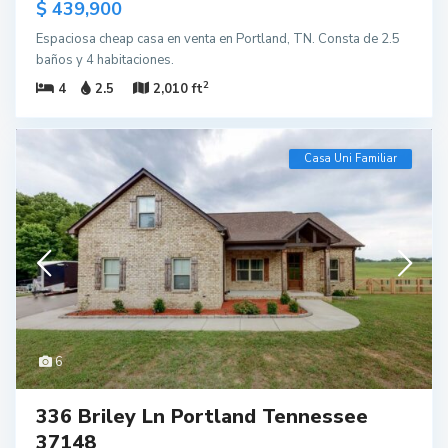
$ 439,900
Espaciosa cheap casa en venta en Portland, TN. Consta de 2.5
baños y 4 habitaciones.
2
4
2.5
2,010 ft
Casa Uni Familiar
6
336 Briley Ln Portland Tennessee
37148