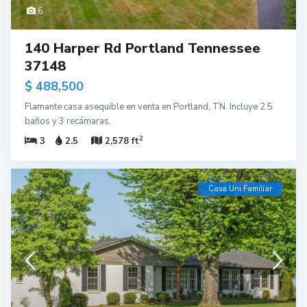
6
140 Harper Rd Portland Tennessee
37148
$ 488,500
Flamante casa asequible en venta en Portland, TN. Incluye 2.5
baños y 3 recámaras.
2
3
2.5
2,578 ft
Casa Uni Familiar