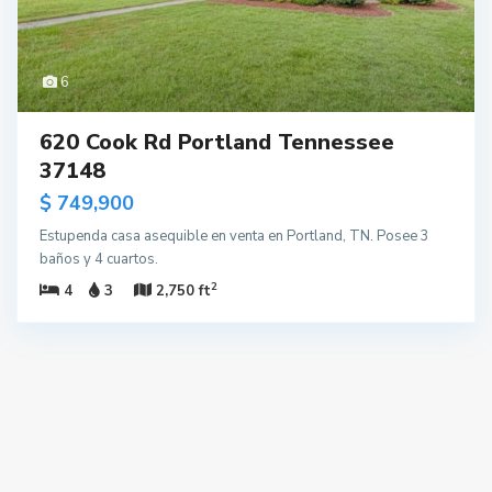
6
620 Cook Rd Portland Tennessee
37148
$ 749,900
Estupenda casa asequible en venta en Portland, TN. Posee 3
baños y 4 cuartos.
2
4
3
2,750 ft