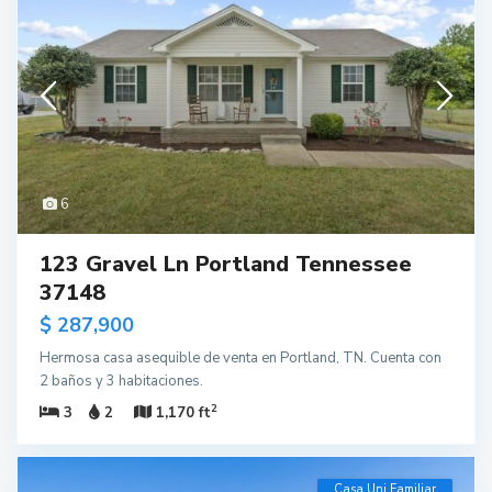
6
123 Gravel Ln Portland Tennessee
37148
$ 287,900
Hermosa casa asequible de venta en Portland, TN. Cuenta con
2 baños y 3 habitaciones.
2
3
2
1,170 ft
Casa Uni Familiar