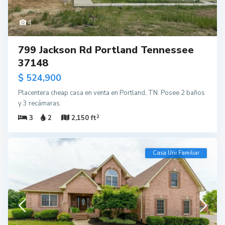
4
799 Jackson Rd Portland Tennessee
37148
$ 524,900
Placentera cheap casa en venta en Portland, TN. Posee 2 baños
y 3 recámaras.
2
3
2
2,150 ft
Casa Uni Familiar