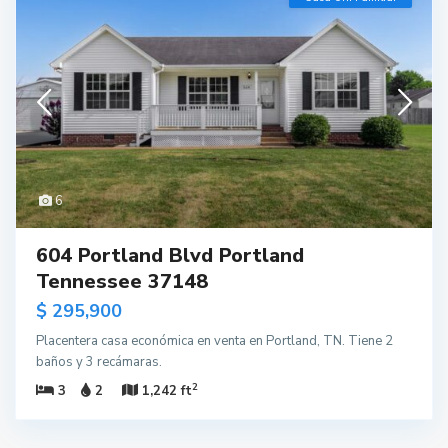
6
604 Portland Blvd Portland
Tennessee 37148
$ 295,900
Placentera casa económica en venta en Portland, TN. Tiene 2
baños y 3 recámaras.
2
3
2
1,242 ft