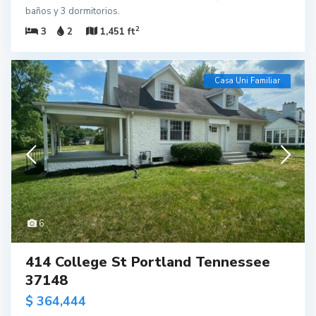
baños y 3 dormitorios.
2
3
2
1,451 ft
Casa Uni Familiar
6
414 College St Portland Tennessee
37148
$ 364,444