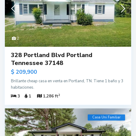
2
328 Portland Blvd Portland
Tennessee 37148
$ 209,900
Brillante cheap casa en venta en Portland, TN. Tiene 1 baño y 3
habitaciones.
2
3
1
1,286 ft
Casa Uni Familiar