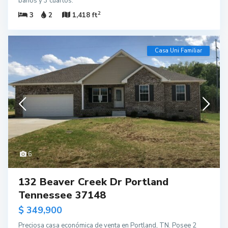
baños y 3 cuartos.
2
3
2
1,418 ft
Casa Uni Familiar
6
132 Beaver Creek Dr Portland
Tennessee 37148
$ 349,900
Preciosa casa económica de venta en Portland, TN. Posee 2