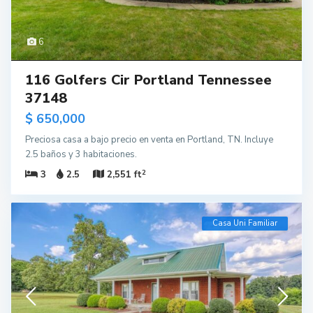
6
116 Golfers Cir Portland Tennessee
37148
$ 650,000
Preciosa casa a bajo precio en venta en Portland, TN. Incluye
2.5 baños y 3 habitaciones.
2
3
2.5
2,551 ft
Casa Uni Familiar