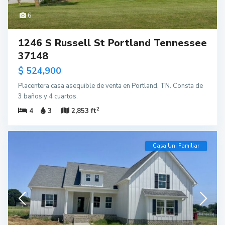
6
1246 S Russell St Portland Tennessee
37148
$ 524,900
Placentera casa asequible de venta en Portland, TN. Consta de
3 baños y 4 cuartos.
2
4
3
2,853 ft
Casa Uni Familiar