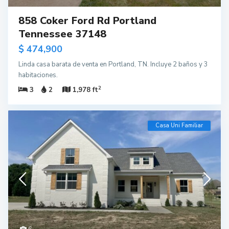
858 Coker Ford Rd Portland
Tennessee 37148
$ 474,900
Linda casa barata de venta en Portland, TN. Incluye 2 baños y 3
habitaciones.
2
3
2
1,978 ft
Casa Uni Familiar