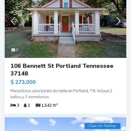
6
106 Bennett St Portland Tennessee
37148
$ 273,000
Maravillosa casa barata de venta en Portland, TN. Incluye 2
baños y 3 dormitorios.
2
3
2
1,542 ft
Casa Uni Familiar