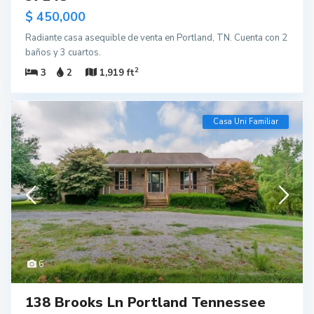
$ 450,000
Radiante casa asequible de venta en Portland, TN. Cuenta con 2
baños y 3 cuartos.
2
3
2
1,919 ft
Casa Uni Familiar
6
138 Brooks Ln Portland Tennessee