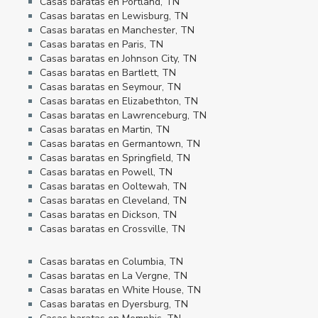
Casas baratas en Portland, TN
Casas baratas en Lewisburg, TN
Casas baratas en Manchester, TN
Casas baratas en Paris, TN
Casas baratas en Johnson City, TN
Casas baratas en Bartlett, TN
Casas baratas en Seymour, TN
Casas baratas en Elizabethton, TN
Casas baratas en Lawrenceburg, TN
Casas baratas en Martin, TN
Casas baratas en Germantown, TN
Casas baratas en Springfield, TN
Casas baratas en Powell, TN
Casas baratas en Ooltewah, TN
Casas baratas en Cleveland, TN
Casas baratas en Dickson, TN
Casas baratas en Crossville, TN
Casas baratas en Columbia, TN
Casas baratas en La Vergne, TN
Casas baratas en White House, TN
Casas baratas en Dyersburg, TN