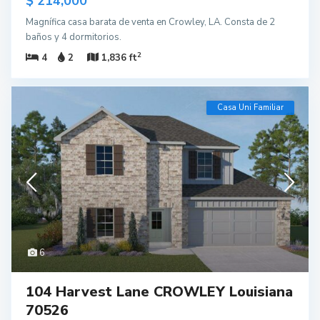
$ 214,000
Magnífica casa barata de venta en Crowley, LA. Consta de 2
baños y 4 dormitorios.
2
4
2
1,836 ft
Casa Uni Familiar
6
104 Harvest Lane CROWLEY Louisiana
70526