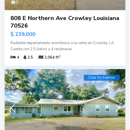
6
808 E Northern Ave Crowley Louisiana
70526
$ 239,000
Radiante departamento económico a la venta en Crowley, LA.
Cuenta con 2.5 baños y 4 recámaras.
2
4
2.5
2,064 ft
Casa Uni Familiar