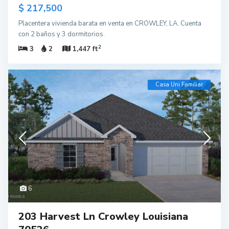
$ 217,500
Placentera vivienda barata en venta en CROWLEY, LA. Cuenta
con 2 baños y 3 dormitorios.
2
3
2
1,447 ft
Casa Uni Familiar
6
203 Harvest Ln Crowley Louisiana