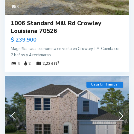
6
1006 Standard Mill Rd Crowley
Louisiana 70526
$ 239,900
Magnífica casa económica en venta en Crowley, LA. Cuenta con
2 baños y 4 recámaras.
2
4
2
2,224 ft
Casa Uni Familiar