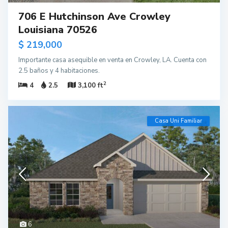
706 E Hutchinson Ave Crowley
Louisiana 70526
$ 219,000
Importante casa asequible en venta en Crowley, LA. Cuenta con
2.5 baños y 4 habitaciones.
2
4
2.5
3,100 ft
Casa Uni Familiar
6