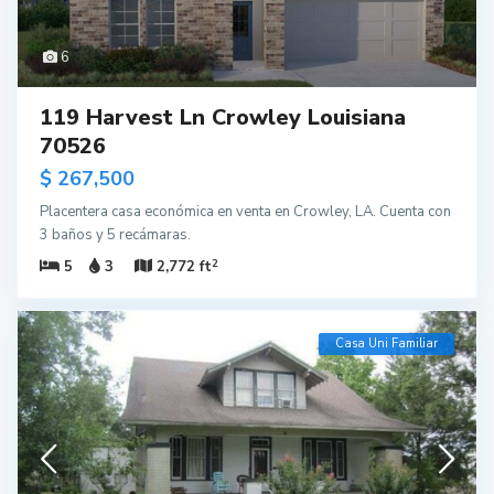
6
119 Harvest Ln Crowley Louisiana
70526
$ 267,500
Placentera casa económica en venta en Crowley, LA. Cuenta con
3 baños y 5 recámaras.
2
5
3
2,772 ft
Casa Uni Familiar