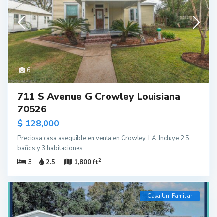
6
711 S Avenue G Crowley Louisiana
70526
$ 128,000
Preciosa casa asequible en venta en Crowley, LA. Incluye 2.5
baños y 3 habitaciones.
2
3
2.5
1,800 ft
Casa Uni Familiar