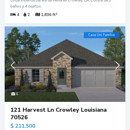
Linda vivienda barata de venta en Crowley, LA. Consta de 2
baños y 4 cuartos.
2
4
2
1,836 ft
Casa Uni Familiar
6
121 Harvest Ln Crowley Louisiana
70526
$ 211,500