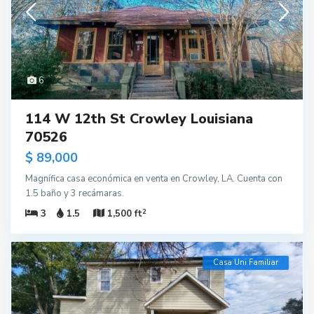
6
114 W 12th St Crowley Louisiana
70526
$ 89,000
Magnífica casa económica en venta en Crowley, LA. Cuenta con
1.5 baño y 3 recámaras.
2
3
1.5
1,500 ft
Casa Uni Familiar