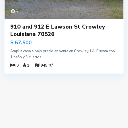
6
910 and 912 E Lawson St Crowley
Louisiana 70526
$ 67,500
Amplia casa a bajo precio en venta en Crowley, LA. Cuenta con
1 baño y 3 cuartos.
2
3
1
945 ft