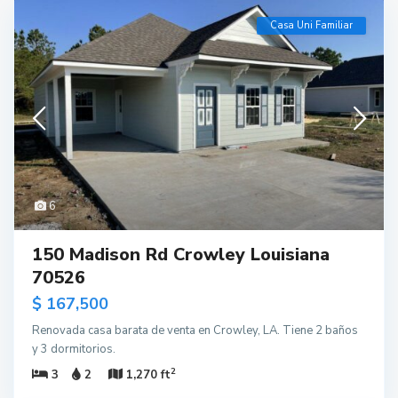
Casa Uni Familiar
6
150 Madison Rd Crowley Louisiana
70526
$ 167,500
Renovada casa barata de venta en Crowley, LA. Tiene 2 baños
y 3 dormitorios.
2
3
2
1,270 ft