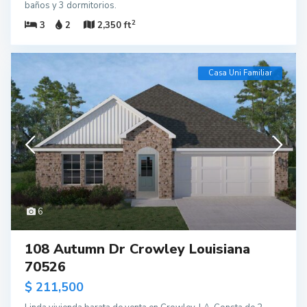
baños y 3 dormitorios.
2
3
2
2,350 ft
Casa Uni Familiar
6
108 Autumn Dr Crowley Louisiana
70526
$ 211,500