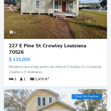
6
227 E Pine St Crowley Louisiana
70526
$ 115,000
Moderna casa a bajo precio de venta en Crowley, LA. Consta de
2 baños y 3 recámaras.
2
3
2
1,470 ft
Casa Uni Familiar