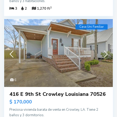
baños y 3 habitaciones.
2
3
2
1,270 ft
Casa Uni Familiar
6
416 E 9th St Crowley Louisiana 70526
$ 170,000
Preciosa vivienda barata de venta en Crowley, LA. Tiene 2
baños y 3 dormitorios.