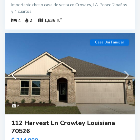
Importante cheap casa de venta en Crowley, LA. Posee 2 baños
y 4 cuartos.
2
4
2
1,836 ft
Casa Uni Familiar
6
112 Harvest Ln Crowley Louisiana
70526