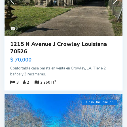
6
1215 N Avenue J Crowley Louisiana
70526
$ 70,000
Confortable casa barata en venta en Crowley, LA. Tiene 2
baños y 3 recámaras.
2
3
2
2,250 ft
Casa Uni Familiar