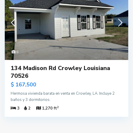
6
134 Madison Rd Crowley Louisiana
70526
$ 167,500
Hermosa vivienda barata en venta en Crowley, LA. Incluye 2
baños y 3 dormitorios.
2
3
2
1,270 ft