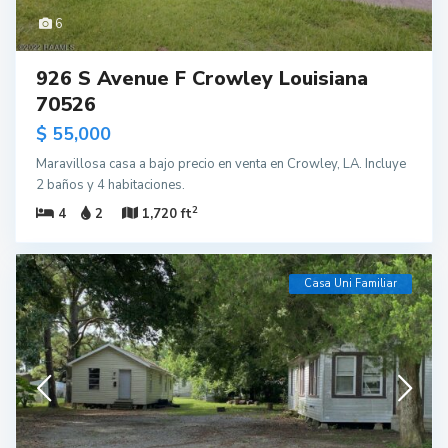
6
926 S Avenue F Crowley Louisiana
70526
$ 55,000
Maravillosa casa a bajo precio en venta en Crowley, LA. Incluye
2 baños y 4 habitaciones.
2
4
2
1,720 ft
Casa Uni Familiar