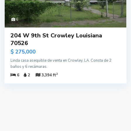
6
204 W 9th St Crowley Louisiana
70526
$ 275,000
Linda casa asequible de venta en Crowley, LA. Consta de 2
baños y 6 recámaras.
2
6
2
3,394 ft