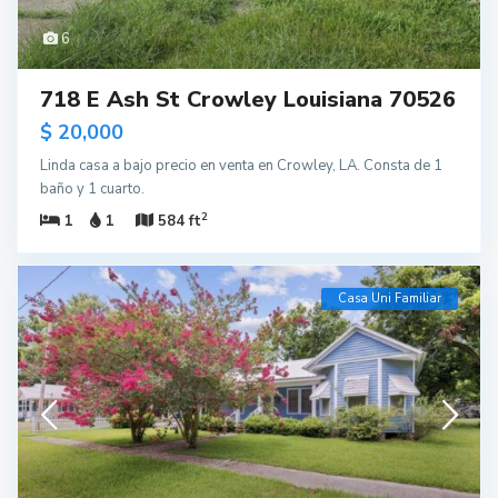
6
718 E Ash St Crowley Louisiana 70526
$ 20,000
Linda casa a bajo precio en venta en Crowley, LA. Consta de 1
baño y 1 cuarto.
2
1
1
584 ft
Casa Uni Familiar