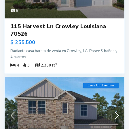
6
115 Harvest Ln Crowley Louisiana
70526
$ 255,500
Radiante casa barata de venta en Crowley, LA. Posee 3 baños y
4 cuartos.
2
4
3
2,350 ft
Casa Uni Familiar