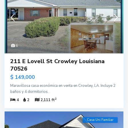
6
211 E Lovell St Crowley Louisiana
70526
$ 149,000
Maravillosa casa económica en venta en Crowley, LA. Incluye 2
baños y 4 dormitorios.
2
4
2
2,111 ft
Casa Uni Familiar