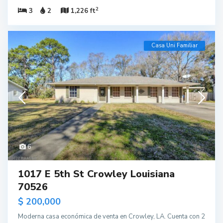
2
3
2
1,226 ft
Casa Uni Familiar
6
1017 E 5th St Crowley Louisiana
70526
$ 200,000
Moderna casa económica de venta en Crowley, LA. Cuenta con 2