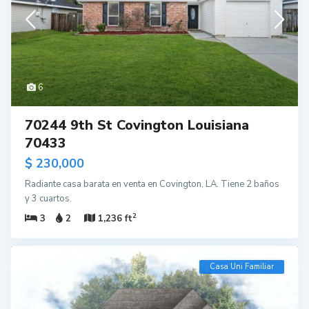
6
70244 9th St Covington Louisiana
70433
$ 230,000
Radiante casa barata en venta en Covington, LA. Tiene 2 baños
y 3 cuartos.
2
3
2
1,236 ft
Casa Uni Familiar