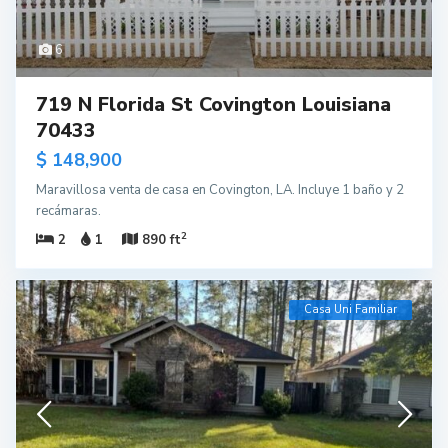
6
719 N Florida St Covington Louisiana
70433
$ 148,900
Maravillosa venta de casa en Covington, LA. Incluye 1 baño y 2
recámaras.
2
2
1
890 ft
Casa Uni Familiar