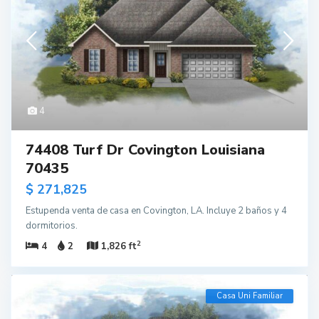
4
74408 Turf Dr Covington Louisiana
70435
$ 271,825
Estupenda venta de casa en Covington, LA. Incluye 2 baños y 4
dormitorios.
2
4
2
1,826 ft
Casa Uni Familiar