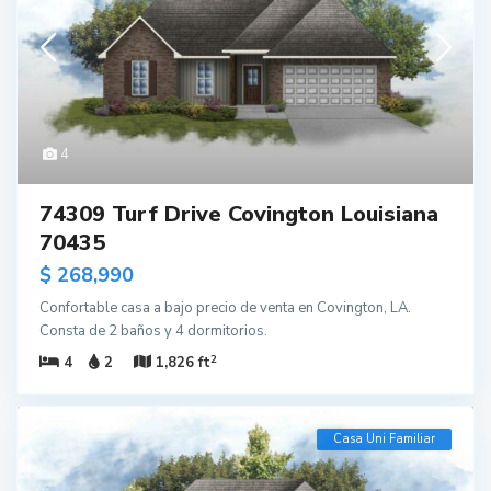
4
74309 Turf Drive Covington Louisiana
70435
$ 268,990
Confortable casa a bajo precio de venta en Covington, LA.
Consta de 2 baños y 4 dormitorios.
2
4
2
1,826 ft
Casa Uni Familiar