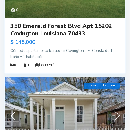
6
350 Emerald Forest Blvd Apt 15202
Covington Louisiana 70433
$ 145,000
Cómodo apartamento barato en Covington, LA. Consta de 1
baño y 1 habitación.
2
1
1
803 ft
Casa Uni Familiar