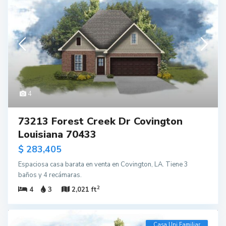
4
73213 Forest Creek Dr Covington
Louisiana 70433
$ 283,405
Espaciosa casa barata en venta en Covington, LA. Tiene 3
baños y 4 recámaras.
2
4
3
2,021 ft
Casa Uni Familiar