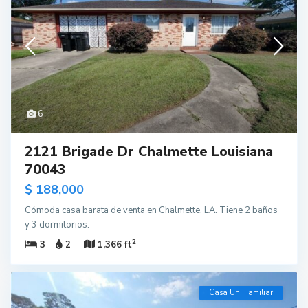
6
2121 Brigade Dr Chalmette Louisiana
70043
$ 188,000
Cómoda casa barata de venta en Chalmette, LA. Tiene 2 baños
y 3 dormitorios.
2
3
2
1,366 ft
Casa Uni Familiar