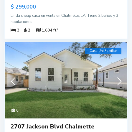
$ 299,000
Linda cheap casa en venta en Chalmette, LA. Tiene 2 baños y 3
habitaciones.
2
3
2
1,604 ft
Casa Uni Familiar
6
2707 Jackson Blvd Chalmette