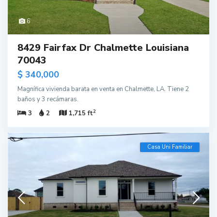
6
8429 Fairfax Dr Chalmette Louisiana
70043
$ 340,000
Magnífica vivienda barata en venta en Chalmette, LA. Tiene 2
baños y 3 recámaras.
2
3
2
1,715 ft
Casa Uni Familiar