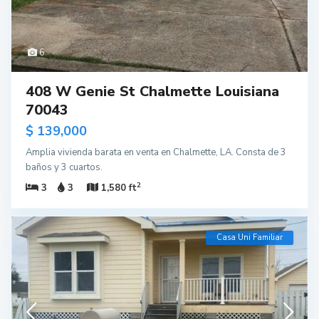
6
408 W Genie St Chalmette Louisiana
70043
$ 139,000
Amplia vivienda barata en venta en Chalmette, LA. Consta de 3
baños y 3 cuartos.
2
3
3
1,580 ft
Casa Uni Familiar