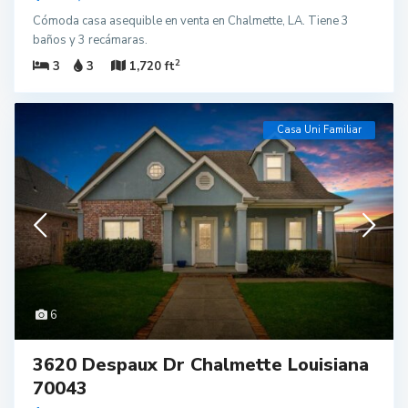
Cómoda casa asequible en venta en Chalmette, LA. Tiene 3
baños y 3 recámaras.
2
3
3
1,720 ft
Casa Uni Familiar
6
3620 Despaux Dr Chalmette Louisiana
70043