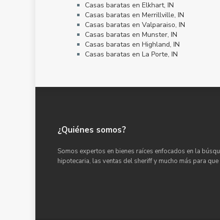
Casas baratas en Elkhart, IN
Casas baratas en Merrillville, IN
Casas baratas en Valparaiso, IN
Casas baratas en Munster, IN
Casas baratas en Highland, IN
Casas baratas en La Porte, IN
¿Quiénes somos?
Somos expertos en bienes raíces enfocados en la búsqu
hipotecaria, las ventas del sheriff y mucho más para que