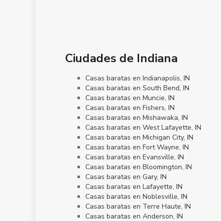
Ciudades de Indiana
Casas baratas en Indianapolis, IN
Casas baratas en South Bend, IN
Casas baratas en Muncie, IN
Casas baratas en Fishers, IN
Casas baratas en Mishawaka, IN
Casas baratas en West Lafayette, IN
Casas baratas en Michigan City, IN
Casas baratas en Fort Wayne, IN
Casas baratas en Evansville, IN
Casas baratas en Bloomington, IN
Casas baratas en Gary, IN
Casas baratas en Lafayette, IN
Casas baratas en Noblesville, IN
Casas baratas en Terre Haute, IN
Casas baratas en Anderson, IN