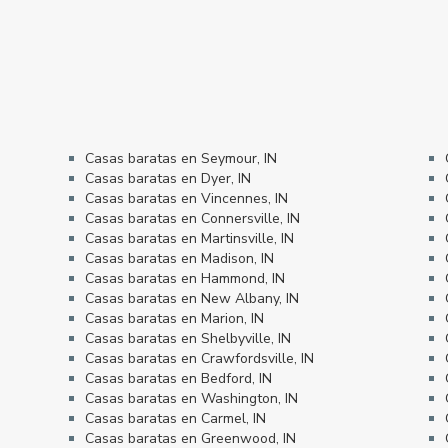
Casas baratas en Seymour, IN
Casas baratas en Dyer, IN
Casas baratas en Vincennes, IN
Casas baratas en Connersville, IN
Casas baratas en Martinsville, IN
Casas baratas en Madison, IN
Casas baratas en Hammond, IN
Casas baratas en New Albany, IN
Casas baratas en Marion, IN
Casas baratas en Shelbyville, IN
Casas baratas en Crawfordsville, IN
Casas baratas en Bedford, IN
Casas baratas en Washington, IN
Casas baratas en Carmel, IN
Casas baratas en Greenwood, IN