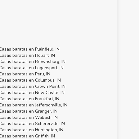
Casas baratas en Plainfield, IN
Casas baratas en Hobart, IN
Casas baratas en Brownsburg, IN
Casas baratas en Logansport, IN
Casas baratas en Peru, IN
Casas baratas en Columbus, IN
Casas baratas en Crown Point, IN
Casas baratas en New Castle, IN
Casas baratas en Frankfort, IN
Casas baratas en Jeffersonville, IN
Casas baratas en Granger, IN
Casas baratas en Wabash, IN
Casas baratas en Schererville, IN
Casas baratas en Huntington, IN
Casas baratas en Griffith, IN