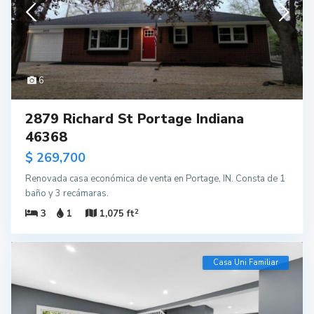
6
2879 Richard St Portage Indiana
46368
$ 269,700
Renovada casa económica de venta en Portage, IN. Consta de 1
baño y 3 recámaras.
2
3
1
1,075 ft
Casa Uni Familiar