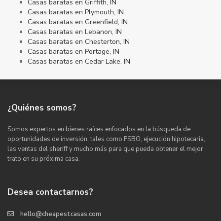
Casas baratas en Griffith, IN
Casas baratas en Plymouth, IN
Casas baratas en Greenfield, IN
Casas baratas en Lebanon, IN
Casas baratas en Chesterton, IN
Casas baratas en Portage, IN
Casas baratas en Cedar Lake, IN
¿Quiénes somos?
Somos expertos en bienes raíces enfocados en la búsqueda de
oportunidades de inversión, tales como FSBO, ejecución hipotecaria,
las ventas del sheriff y mucho más para que pueda obtener el mejor
trato en su próxima casa.
Desea contactarnos?
hello@cheapestcasas.com