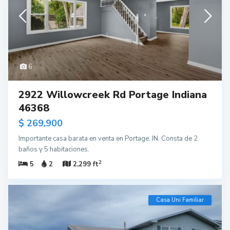
6
2922 Willowcreek Rd Portage Indiana
46368
$ 269,900
Importante casa barata en venta en Portage, IN. Consta de 2
baños y 5 habitaciones.
2
5
2
2,299 ft
Casa Uni Familiar