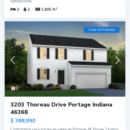
habitaciones.
2
3
2
1,805 ft
Casa Uni Familiar
6
3203 Thoreau Drive Portage Indiana
46368
$ 388,990
Confortable casa barata en venta en Portage, IN. Posee 2 baños