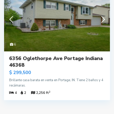
6
6356 Oglethorpe Ave Portage Indiana
46368
$ 299,500
Brillante casa barata en venta en Portage, IN. Tiene 2 baños y 4
recámaras.
2
4
2
2,256 ft