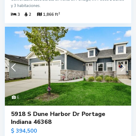
y 3 habitaciones.
2
3
2
1,866 ft
6
5918 S Dune Harbor Dr Portage
Indiana 46368
$ 394,500