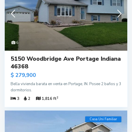
6
5150 Woodbridge Ave Portage Indiana
46368
$ 279,900
Bella vivienda barata en venta en Portage, IN. Posee 2 baños y 3
dormitorios.
2
3
2
1,816 ft
Casa Uni Familiar