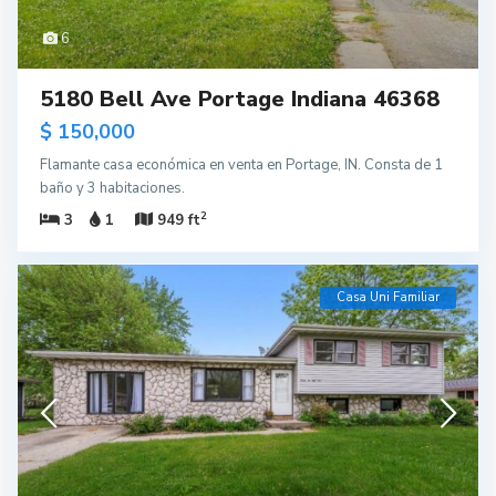
6
5180 Bell Ave Portage Indiana 46368
$ 150,000
Flamante casa económica en venta en Portage, IN. Consta de 1
baño y 3 habitaciones.
2
3
1
949 ft
Casa Uni Familiar