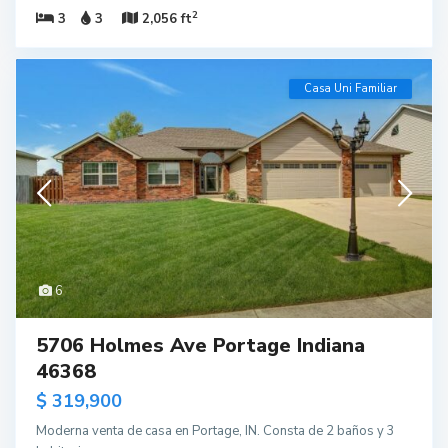
2
3
3
2,056 ft
Casa Uni Familiar
6
5706 Holmes Ave Portage Indiana
46368
$ 319,900
Moderna venta de casa en Portage, IN. Consta de 2 baños y 3