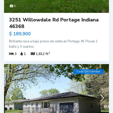
6
3251 Willowdale Rd Portage Indiana
46368
$ 189,900
Brillante casa a bajo precio de venta en Portage, IN. Posee 1
baño y 3 cuartos.
2
3
1
1,812 ft
Casa Uni Familiar