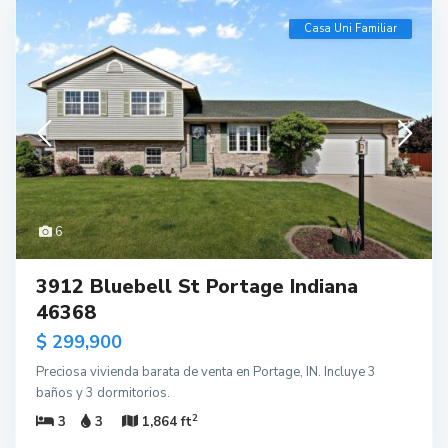
Casa Uni Familiar
6
3912 Bluebell St Portage Indiana
46368
$ 299,900
Preciosa vivienda barata de venta en Portage, IN. Incluye 3
baños y 3 dormitorios.
2
3
3
1,864 ft