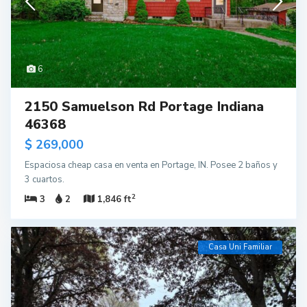
6
2150 Samuelson Rd Portage Indiana
46368
$ 269,000
Espaciosa cheap casa en venta en Portage, IN. Posee 2 baños y
3 cuartos.
2
3
2
1,846 ft
Casa Uni Familiar