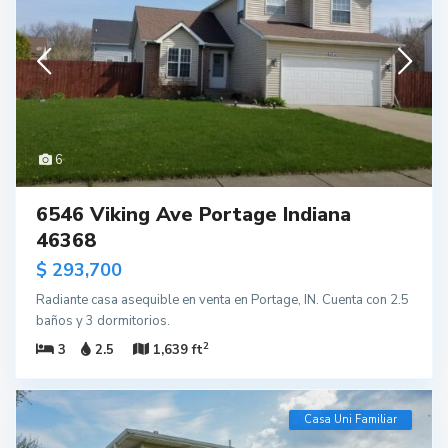
6
6546 Viking Ave Portage Indiana
46368
$ 293,700
Radiante casa asequible en venta en Portage, IN. Cuenta con 2.5
baños y 3 dormitorios.
2
3
2.5
1,639 ft
Casa Uni Familiar