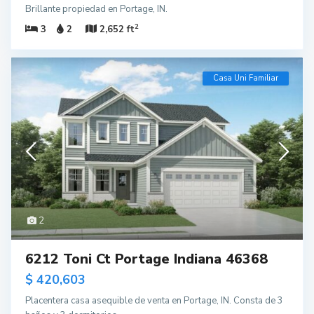
Brillante propiedad en Portage, IN.
2
3
2
2,652 ft
Casa Uni Familiar
2
6212 Toni Ct Portage Indiana 46368
$ 420,603
Placentera casa asequible de venta en Portage, IN. Consta de 3