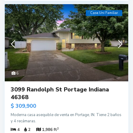
Casa Uni Familiar
6
3099 Randolph St Portage Indiana
46368
$ 309,900
Moderna casa asequible de venta en Portage, IN. Tiene 2 baños
y 4 recámaras.
2
4
2
1,986 ft