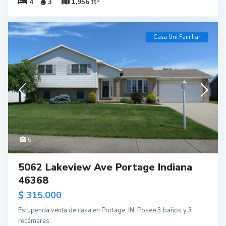
4
3
1,956 ft
Casa Uni Familiar
6
5062 Lakeview Ave Portage Indiana
46368
$ 315,000
Estupenda venta de casa en Portage, IN. Posee 3 baños y 3
recámaras.