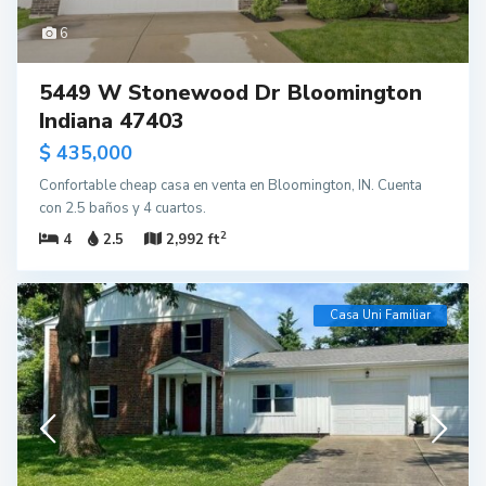
6
5449 W Stonewood Dr Bloomington
Indiana 47403
$ 435,000
Confortable cheap casa en venta en Bloomington, IN. Cuenta
con 2.5 baños y 4 cuartos.
2
4
2.5
2,992 ft
Casa Uni Familiar