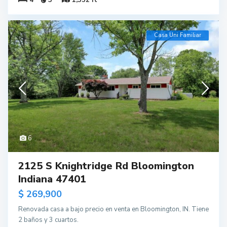
Casa Uni Familiar
6
2125 S Knightridge Rd Bloomington
Indiana 47401
$ 269,900
Renovada casa a bajo precio en venta en Bloomington, IN. Tiene
2 baños y 3 cuartos.