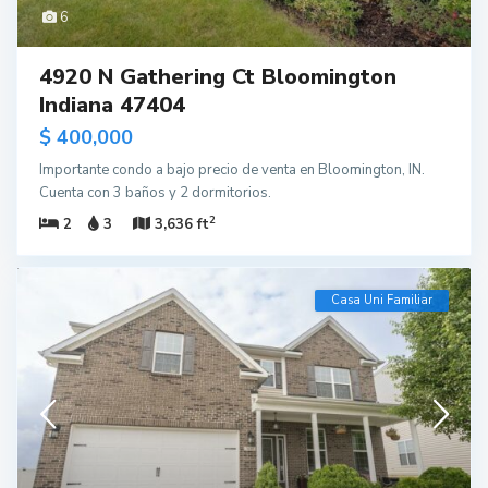
6
4920 N Gathering Ct Bloomington
Indiana 47404
$ 400,000
Importante condo a bajo precio de venta en Bloomington, IN.
Cuenta con 3 baños y 2 dormitorios.
2
2
3
3,636 ft
Casa Uni Familiar