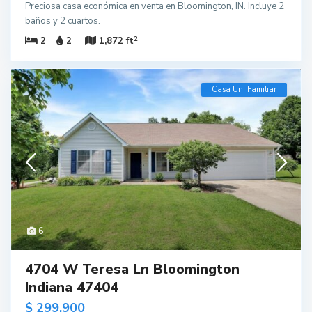
Preciosa casa económica en venta en Bloomington, IN. Incluye 2
baños y 2 cuartos.
2
2
2
1,872 ft
Casa Uni Familiar
6
4704 W Teresa Ln Bloomington
Indiana 47404
$ 299,900