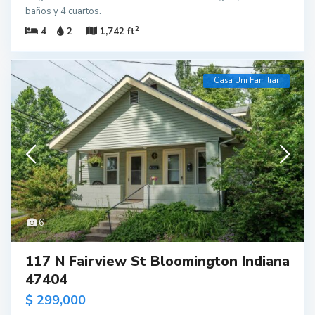
baños y 4 cuartos.
2
4
2
1,742 ft
Casa Uni Familiar
6
117 N Fairview St Bloomington Indiana
47404
$ 299,000