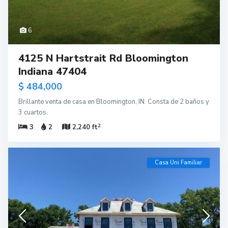
6
4125 N Hartstrait Rd Bloomington
Indiana 47404
$ 484,000
Brillante venta de casa en Bloomington, IN. Consta de 2 baños y
3 cuartos.
2
3
2
2,240 ft
Casa Uni Familiar