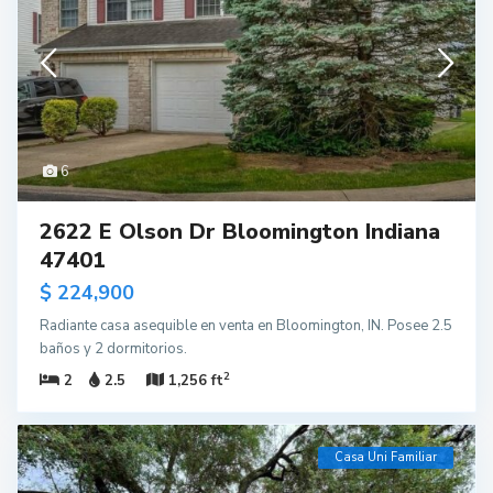
6
2622 E Olson Dr Bloomington Indiana
47401
$ 224,900
Radiante casa asequible en venta en Bloomington, IN. Posee 2.5
baños y 2 dormitorios.
2
2
2.5
1,256 ft
Casa Uni Familiar