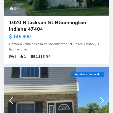
6
1020 N Jackson St Bloomington
Indiana 47404
$ 145,900
Cómoda venta de casa en Bloomington, IN. Posee 1 baño y 3
habitaciones.
2
3
1
1,116 ft
Apartamento Condo