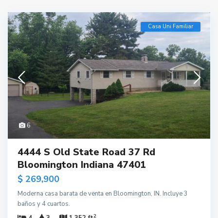
Casa Uni Familiar
6
4444 S Old State Road 37 Rd
Bloomington Indiana 47401
$ 269,900
Moderna casa barata de venta en Bloomington, IN. Incluye 3
baños y 4 cuartos.
2
4
3
1,352 ft