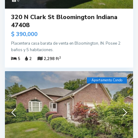
6
320 N Clark St Bloomington Indiana
47408
$ 390,000
Placentera casa barata de venta en Bloomington, IN. Posee 2
baños y 5 habitaciones.
2
5
2
2,298 ft
Apartamento Condo