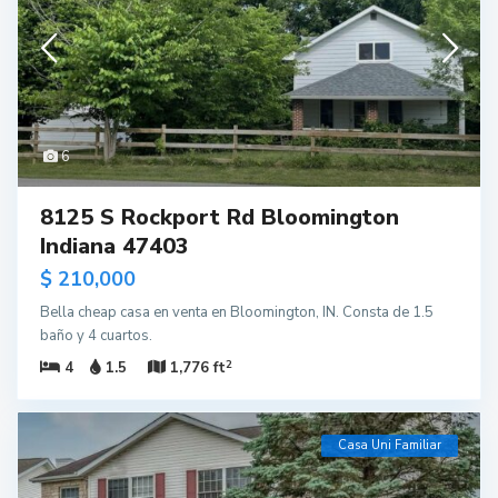
6
8125 S Rockport Rd Bloomington
Indiana 47403
$ 210,000
Bella cheap casa en venta en Bloomington, IN. Consta de 1.5
baño y 4 cuartos.
2
4
1.5
1,776 ft
Casa Uni Familiar