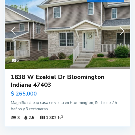
6
1838 W Ezekiel Dr Bloomington
Indiana 47403
$ 265,000
Magnífica cheap casa en venta en Bloomington, IN. Tiene 2.5
baños y 3 recámaras.
2
3
2.5
1,302 ft