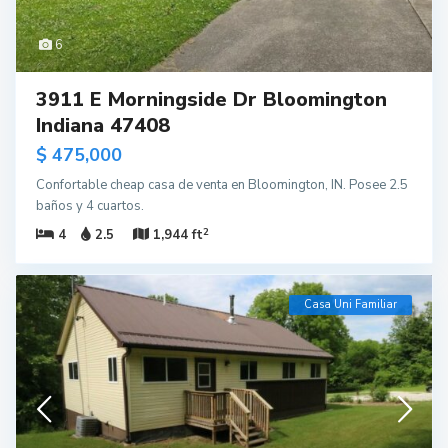
6
3911 E Morningside Dr Bloomington
Indiana 47408
$ 475,000
Confortable cheap casa de venta en Bloomington, IN. Posee 2.5
baños y 4 cuartos.
2
4
2.5
1,944 ft
Casa Uni Familiar