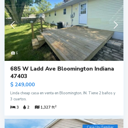
6
685 W Ladd Ave Bloomington Indiana
47403
$ 249,000
Linda cheap casa en venta en Bloomington, IN. Tiene 2 baños y
3 cuartos.
2
3
2
1,327 ft
Casa Uni Familiar