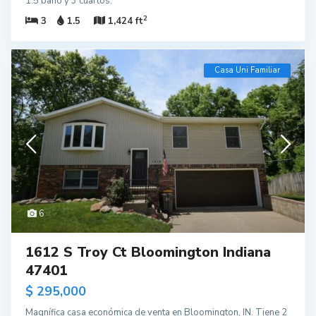
1.5 baño y 3 cuartos.
2
3
1.5
1,424 ft
Casa Uni Familiar
6
1612 S Troy Ct Bloomington Indiana
47401
$ 295,000
Magnífica casa económica de venta en Bloomington, IN. Tiene 2