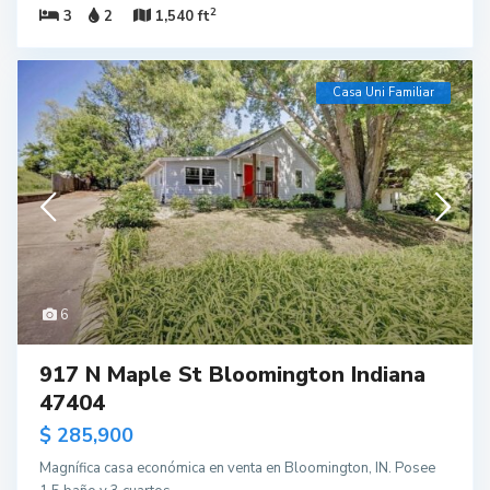
2
3
2
1,540 ft
Casa Uni Familiar
6
917 N Maple St Bloomington Indiana
47404
$ 285,900
Magnífica casa económica en venta en Bloomington, IN. Posee