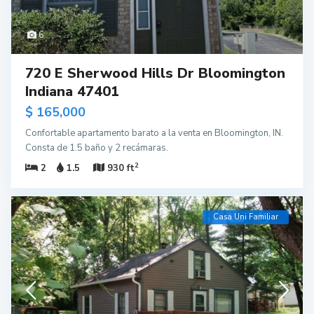
6
720 E Sherwood Hills Dr Bloomington
Indiana 47401
$ 165,000
Confortable apartamento barato a la venta en Bloomington, IN.
Consta de 1.5 baño y 2 recámaras.
2
2
1.5
930 ft
Casa Uni Familiar