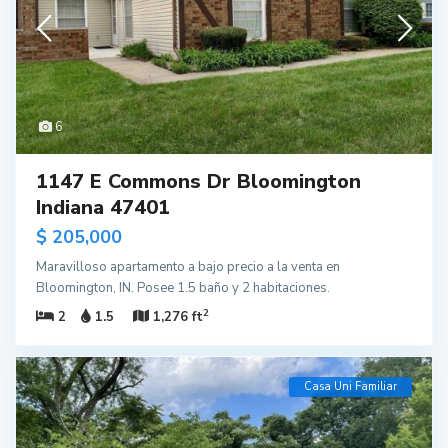
6
1147 E Commons Dr Bloomington
Indiana 47401
$ 205,000
Maravilloso apartamento a bajo precio a la venta en
Bloomington, IN. Posee 1.5 baño y 2 habitaciones.
2
2
1.5
1,276 ft
Casa Uni Familiar