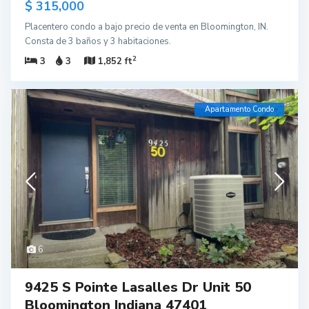
$ 315,000
Placentero condo a bajo precio de venta en Bloomington, IN.
Consta de 3 baños y 3 habitaciones.
2
3
3
1,852 ft
Apartamento Condo
6
9425 S Pointe Lasalles Dr Unit 50
Bloomington Indiana 47401