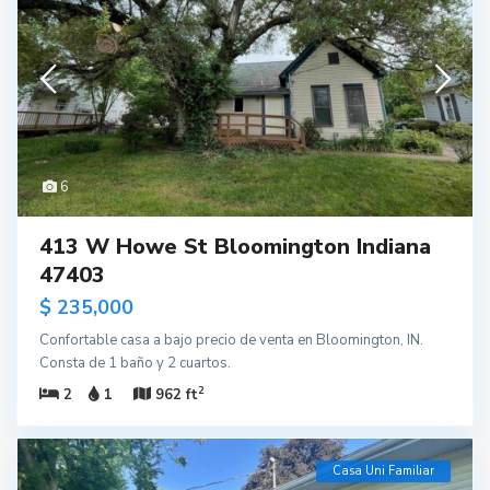
6
413 W Howe St Bloomington Indiana
47403
$ 235,000
Confortable casa a bajo precio de venta en Bloomington, IN.
Consta de 1 baño y 2 cuartos.
2
2
1
962 ft
Casa Uni Familiar