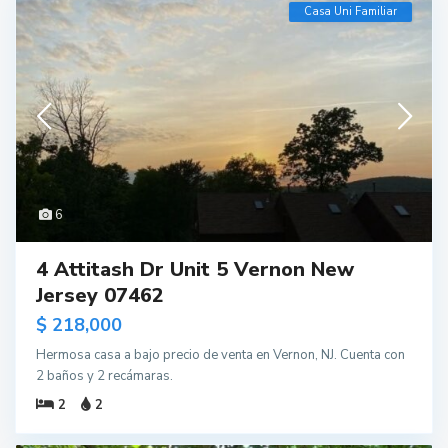
Casa Uni Familiar
6
4 Attitash Dr Unit 5 Vernon New
Jersey 07462
$ 218,000
Hermosa casa a bajo precio de venta en Vernon, NJ. Cuenta con
2 baños y 2 recámaras.
2
2