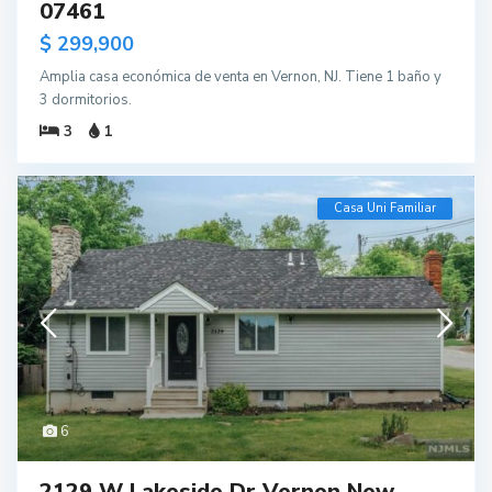
07461
$ 299,900
Amplia casa económica de venta en Vernon, NJ. Tiene 1 baño y
3 dormitorios.
3
1
Casa Uni Familiar
6
2129 W Lakeside Dr Vernon New