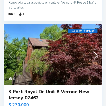
Renovada casa asequible en venta en Vernon, NJ. Posee 1 baño
y 3 cuartos.
3
1
Casa Uni Familiar
6
3 Port Royal Dr Unit 8 Vernon New
Jersey 07462
$ 270,000