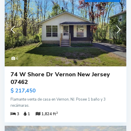
6
74 W Shore Dr Vernon New Jersey
07462
$ 217,450
Flamante venta de casa en Vernon, NJ. Posee 1 baño y 3
recámaras.
2
3
1
1,824 ft