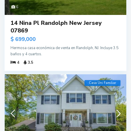
6
14 Nina Pl Randolph New Jersey
07869
$ 699,000
Hermosa casa económica de venta en Randolph, NJ. Incluye 3.5
baños y 4 cuartos.
4
3.5
Casa Uni Familiar