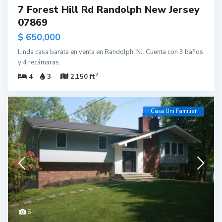
7 Forest Hill Rd Randolph New Jersey
07869
$ 650,000
Linda casa barata en venta en Randolph, NJ. Cuenta con 3 baños
y 4 recámaras.
2
4
3
2,150 ft
Casa Uni Familiar
6