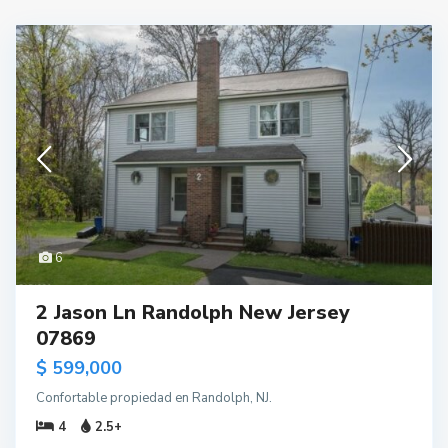
6
2 Jason Ln Randolph New Jersey
07869
$ 599,000
Confortable propiedad en Randolph, NJ.
4
2.5+