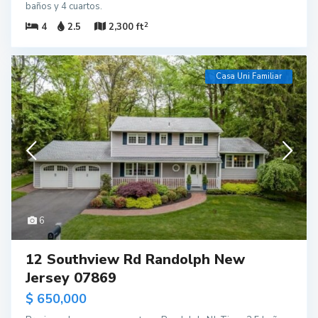
baños y 4 cuartos.
2
4
2.5
2,300 ft
Casa Uni Familiar
6
12 Southview Rd Randolph New
Jersey 07869
$ 650,000