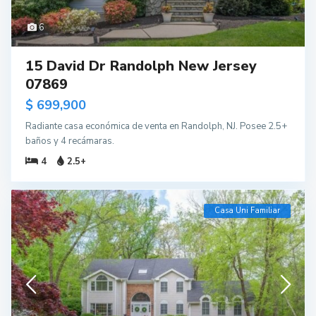
6
15 David Dr Randolph New Jersey
07869
$ 699,900
Radiante casa económica de venta en Randolph, NJ. Posee 2.5+
baños y 4 recámaras.
4
2.5+
Casa Uni Familiar