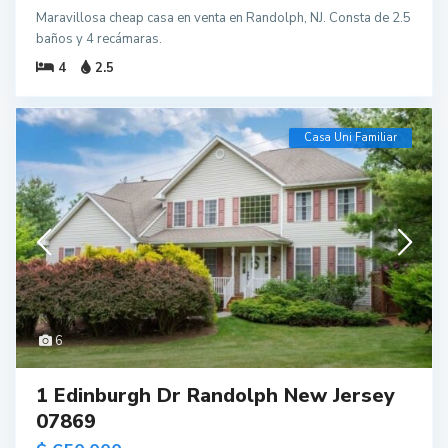
Maravillosa cheap casa en venta en Randolph, NJ. Consta de 2.5
baños y 4 recámaras.
4
2.5
Casa Uni Familiar
6
1 Edinburgh Dr Randolph New Jersey
07869