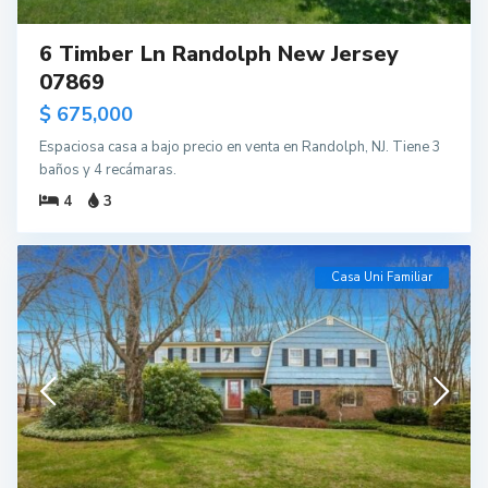
6 Timber Ln Randolph New Jersey
07869
$ 675,000
Espaciosa casa a bajo precio en venta en Randolph, NJ. Tiene 3
baños y 4 recámaras.
4
3
Casa Uni Familiar