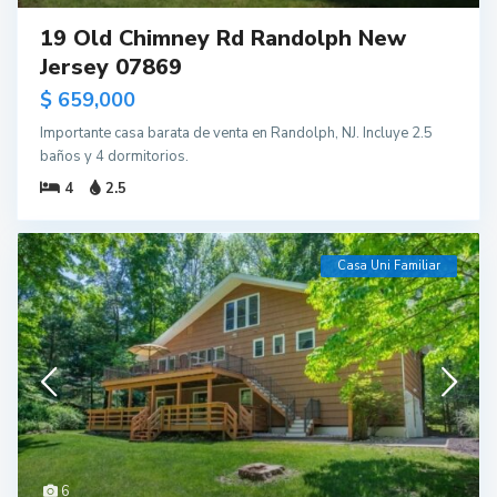
19 Old Chimney Rd Randolph New
Jersey 07869
$ 659,000
Importante casa barata de venta en Randolph, NJ. Incluye 2.5
baños y 4 dormitorios.
4
2.5
Casa Uni Familiar
6