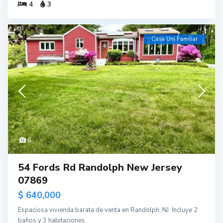
4
3
Casa Uni Familiar
6
54 Fords Rd Randolph New Jersey
07869
$ 640,000
Espaciosa vivienda barata de venta en Randolph, NJ. Incluye 2
baños y 3 habitaciones.