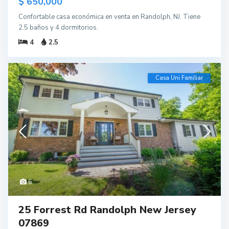
$ 650,000
Confortable casa económica en venta en Randolph, NJ. Tiene
2.5 baños y 4 dormitorios.
4
2.5
Casa Uni Familiar
6
25 Forrest Rd Randolph New Jersey
07869