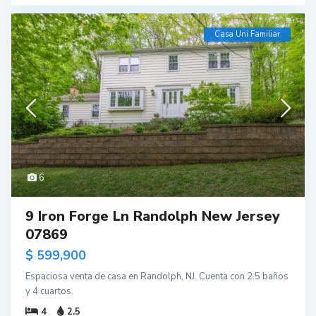
Casa Uni Familiar
6
9 Iron Forge Ln Randolph New Jersey
07869
$ 599,900
Espaciosa venta de casa en Randolph, NJ. Cuenta con 2.5 baños
y 4 cuartos.
4
2.5