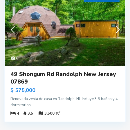
6
49 Shongum Rd Randolph New Jersey
07869
$ 575,000
Renovada venta de casa en Randolph, NJ. Incluye 3.5 baños y 4
dormitorios.
2
4
3.5
3,500 ft