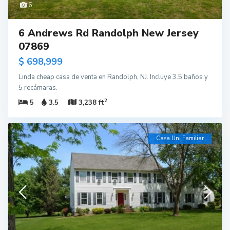
6
6 Andrews Rd Randolph New Jersey
07869
$ 698,999
Linda cheap casa de venta en Randolph, NJ. Incluye 3.5 baños y
5 recámaras.
2
5
3.5
3,238 ft
Casa Uni Familiar