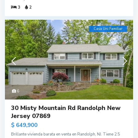
3
2
Casa Uni Familiar
6
30 Misty Mountain Rd Randolph New
Jersey 07869
$ 649,900
Brillante vivienda barata en venta en Randolph, NJ. Tiene 2.5