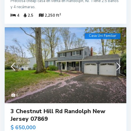
Preciosa cheap casa en venta en Randolph, NJ. Tiene 2.5 baños
y 4 recámaras.
2
4
2.5
2,250 ft
Casa Uni Familiar
6
3 Chestnut Hill Rd Randolph New
Jersey 07869
$ 650,000