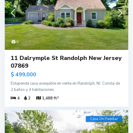
6
11 Dalrymple St Randolph New Jersey
07869
$ 499,000
Estupenda casa asequible en venta en Randolph, NJ. Consta de
2 baños y 4 habitaciones.
2
4
2
1,488 ft
Casa Uni Familiar