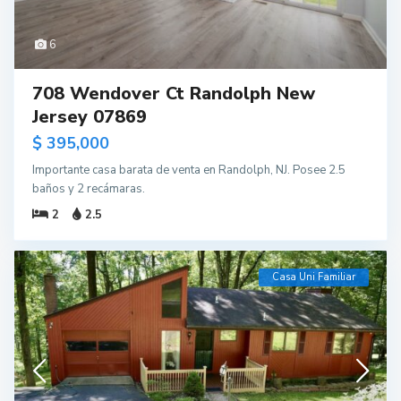
6
708 Wendover Ct Randolph New
Jersey 07869
$ 395,000
Importante casa barata de venta en Randolph, NJ. Posee 2.5
baños y 2 recámaras.
2
2.5
Casa Uni Familiar