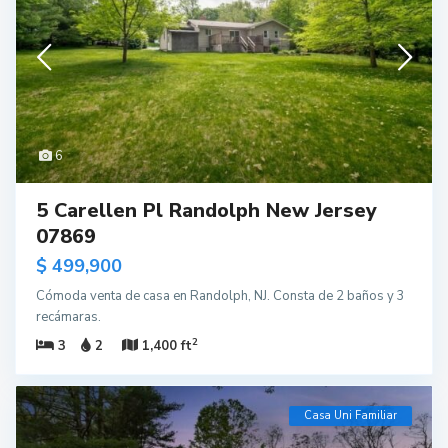
6
5 Carellen Pl Randolph New Jersey
07869
$ 499,900
Cómoda venta de casa en Randolph, NJ. Consta de 2 baños y 3
recámaras.
2
3
2
1,400 ft
Casa Uni Familiar