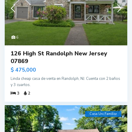
6
126 High St Randolph New Jersey
07869
$ 475,000
Linda cheap casa de venta en Randolph, NJ. Cuenta con 2 baños
y 3 cuartos.
3
2
Casa Uni Familiar