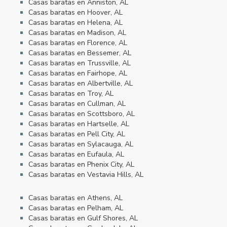
Casas baratas en Anniston, AL
Casas baratas en Hoover, AL
Casas baratas en Helena, AL
Casas baratas en Madison, AL
Casas baratas en Florence, AL
Casas baratas en Bessemer, AL
Casas baratas en Trussville, AL
Casas baratas en Fairhope, AL
Casas baratas en Albertville, AL
Casas baratas en Troy, AL
Casas baratas en Cullman, AL
Casas baratas en Scottsboro, AL
Casas baratas en Hartselle, AL
Casas baratas en Pell City, AL
Casas baratas en Sylacauga, AL
Casas baratas en Eufaula, AL
Casas baratas en Phenix City, AL
Casas baratas en Vestavia Hills, AL
Casas baratas en Athens, AL
Casas baratas en Pelham, AL
Casas baratas en Gulf Shores, AL