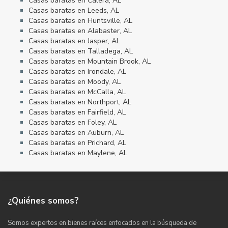
Casas baratas en Calera, AL
Casas baratas en Leeds, AL
Casas baratas en Huntsville, AL
Casas baratas en Alabaster, AL
Casas baratas en Jasper, AL
Casas baratas en Talladega, AL
Casas baratas en Mountain Brook, AL
Casas baratas en Irondale, AL
Casas baratas en Moody, AL
Casas baratas en McCalla, AL
Casas baratas en Northport, AL
Casas baratas en Fairfield, AL
Casas baratas en Foley, AL
Casas baratas en Auburn, AL
Casas baratas en Prichard, AL
Casas baratas en Maylene, AL
¿Quiénes somos?
Somos expertos en bienes raíces enfocados en la búsqueda de