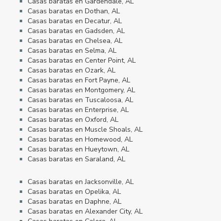
Casas baratas en Gardendale, AL
Casas baratas en Dothan, AL
Casas baratas en Decatur, AL
Casas baratas en Gadsden, AL
Casas baratas en Chelsea, AL
Casas baratas en Selma, AL
Casas baratas en Center Point, AL
Casas baratas en Ozark, AL
Casas baratas en Fort Payne, AL
Casas baratas en Montgomery, AL
Casas baratas en Tuscaloosa, AL
Casas baratas en Enterprise, AL
Casas baratas en Oxford, AL
Casas baratas en Muscle Shoals, AL
Casas baratas en Homewood, AL
Casas baratas en Hueytown, AL
Casas baratas en Saraland, AL
Casas baratas en Jacksonville, AL
Casas baratas en Opelika, AL
Casas baratas en Daphne, AL
Casas baratas en Alexander City, AL