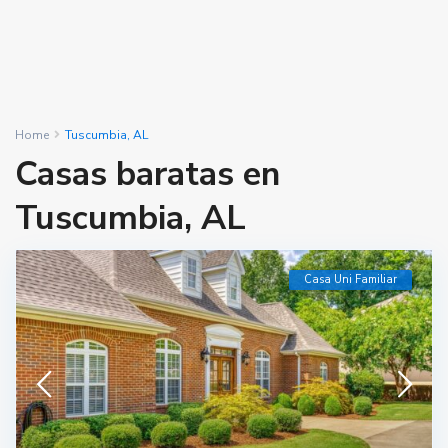
Home
Tuscumbia, AL
Casas baratas en
Tuscumbia, AL
Casa Uni Familiar