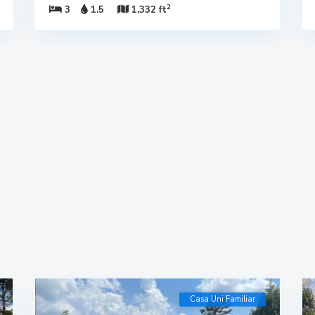
2
3
1.5
1,332 ft
Casa Uni Familiar