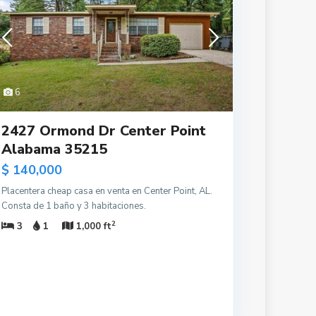
6
2427 Ormond Dr Center Point
Alabama 35215
$ 140,000
Placentera cheap casa en venta en Center Point, AL.
Consta de 1 baño y 3 habitaciones.
2
3
1
1,000 ft