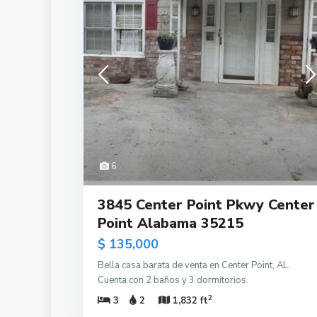
6
3845 Center Point Pkwy Center
Point Alabama 35215
$ 135,000
Bella casa barata de venta en Center Point, AL.
Cuenta con 2 baños y 3 dormitorios.
2
3
2
1,832 ft