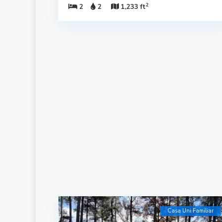
2
2
2
1,233 ft
Casa Uni Familiar