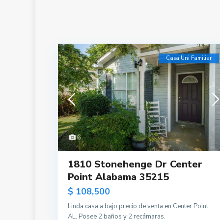
Casa Uni Familiar
6
1810 Stonehenge Dr Center
Point Alabama 35215
$ 108,500
Linda casa a bajo precio de venta en Center Point,
AL. Posee 2 baños y 2 recámaras.