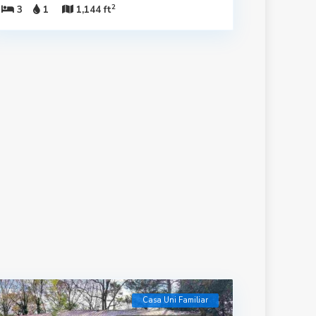
2
3
1
1,144 ft
Casa Uni Familiar