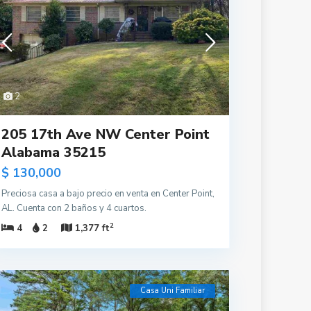
2
205 17th Ave NW Center Point
Alabama 35215
$ 130,000
Preciosa casa a bajo precio en venta en Center Point,
AL. Cuenta con 2 baños y 4 cuartos.
2
4
2
1,377 ft
Casa Uni Familiar