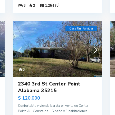
2
3
2
1,254 ft
Casa Uni Familiar
2
2340 3rd St Center Point
Alabama 35215
$ 120,000
Confortable vivienda barata en venta en Center
Point, AL. Consta de 1.5 baño y 3 habitaciones.