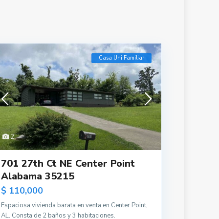
Casa Uni Familiar
2
701 27th Ct NE Center Point
Alabama 35215
$ 110,000
Espaciosa vivienda barata en venta en Center Point,
AL. Consta de 2 baños y 3 habitaciones.