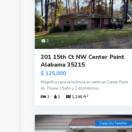
2
201 15th Ct NW Center Point
Alabama 35215
$ 125,000
Magnífica casa económica en venta en Center Point,
AL. Posee 1 baño y 3 dormitorios.
2
3
1
1,246 ft
Casa Uni Familiar