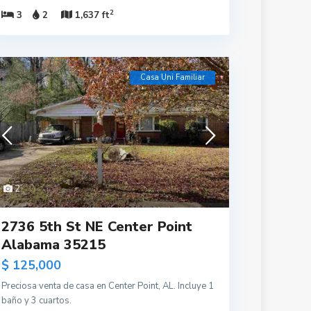
2
3
2
1,637 ft
Casa Uni Familiar
2
2736 5th St NE Center Point
Alabama 35215
$ 125,000
Preciosa venta de casa en Center Point, AL. Incluye 1
baño y 3 cuartos.