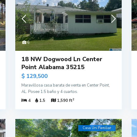
6
18 NW Dogwood Ln Center
Point Alabama 35215
$ 129,500
Maravillosa casa barata de venta en Center Point,
AL. Posee 1.5 baño y 4 cuartos.
2
4
1.5
1,590 ft
Casa Uni Familiar