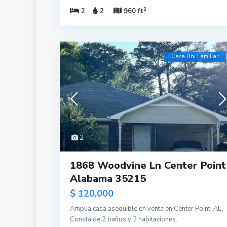
2
2
2
960 ft
Casa Uni Familiar
2
1868 Woodvine Ln Center Point
Alabama 35215
$ 120,000
Amplia casa asequible en venta en Center Point, AL.
Consta de 2 baños y 2 habitaciones.