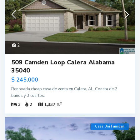
2
509 Camden Loop Calera Alabama
35040
$ 245,000
Renovada cheap casa de venta en Calera, AL. Consta de 2
baños y 3 cuartos.
2
3
2
1,337 ft
Casa Uni Familiar