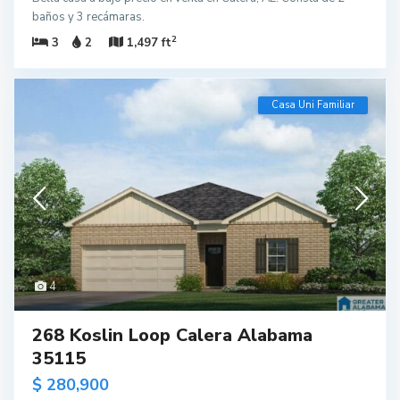
baños y 3 recámaras.
2
3
2
1,497 ft
Casa Uni Familiar
4
268 Koslin Loop Calera Alabama
35115
$ 280,900