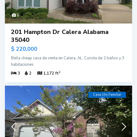
6
201 Hampton Dr Calera Alabama
35040
$ 220,000
Bella cheap casa de venta en Calera, AL. Consta de 2 baños y 3
habitaciones.
2
3
2
1,172 ft
Casa Uni Familiar