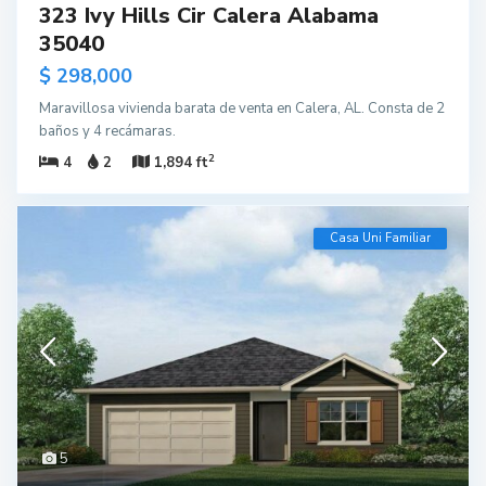
323 Ivy Hills Cir Calera Alabama
35040
$ 298,000
Maravillosa vivienda barata de venta en Calera, AL. Consta de 2
baños y 4 recámaras.
2
4
2
1,894 ft
Casa Uni Familiar
5