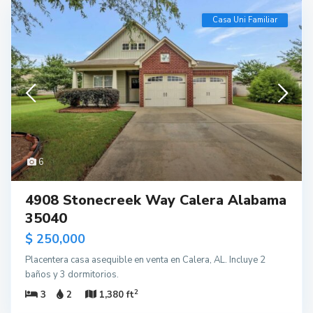
Casa Uni Familiar
6
4908 Stonecreek Way Calera Alabama
35040
$ 250,000
Placentera casa asequible en venta en Calera, AL. Incluye 2
baños y 3 dormitorios.
2
3
2
1,380 ft