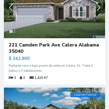
2
221 Camden Park Ave Calera Alabama
35040
$ 242,900
Radiante casa a bajo precio de venta en Calera, AL. Tiene 2
baños y 3 habitaciones.
2
3
2
1,420 ft
Casa Uni Familiar