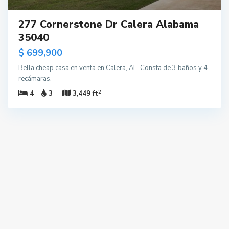
277 Cornerstone Dr Calera Alabama
35040
$ 699,900
Bella cheap casa en venta en Calera, AL. Consta de 3 baños y 4
recámaras.
2
4
3
3,449 ft