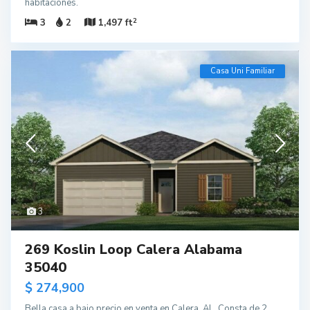
habitaciones.
2
3
2
1,497 ft
Casa Uni Familiar
3
269 Koslin Loop Calera Alabama
35040
$ 274,900
Bella casa a bajo precio en venta en Calera, AL. Consta de 2