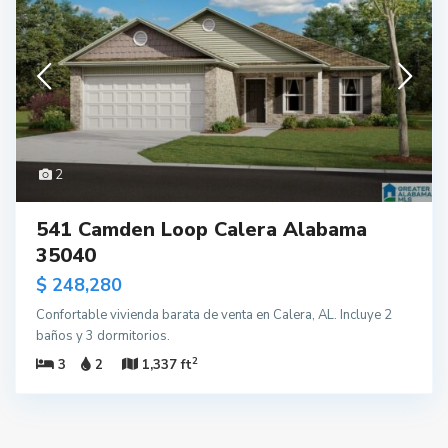
2
541 Camden Loop Calera Alabama
35040
$ 248,280
Confortable vivienda barata de venta en Calera, AL. Incluye 2
baños y 3 dormitorios.
2
3
2
1,337 ft