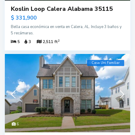
Koslin Loop Calera Alabama 35115
$ 331,900
Bella casa económica en venta en Calera, AL. Incluye 3 baños y
5 recámaras.
2
5
3
2,511 ft
Casa Uni Familiar
6