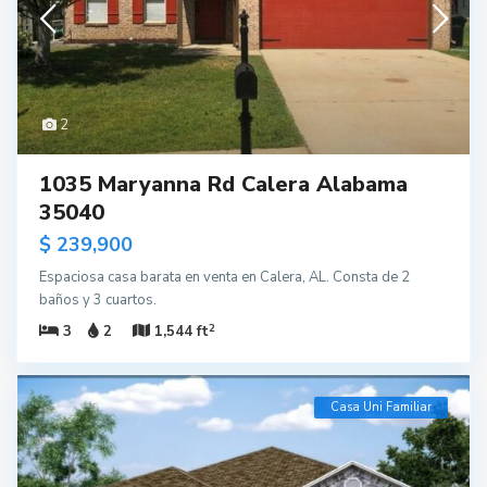
2
1035 Maryanna Rd Calera Alabama
35040
$ 239,900
Espaciosa casa barata en venta en Calera, AL. Consta de 2
baños y 3 cuartos.
2
3
2
1,544 ft
Casa Uni Familiar