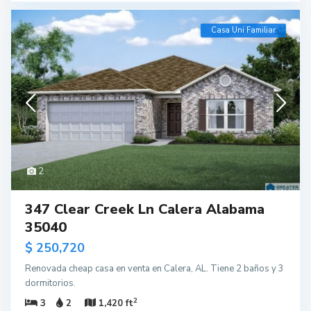
Casa Uni Familiar
2
347 Clear Creek Ln Calera Alabama
35040
$ 250,720
Renovada cheap casa en venta en Calera, AL. Tiene 2 baños y 3
dormitorios.
2
3
2
1,420 ft