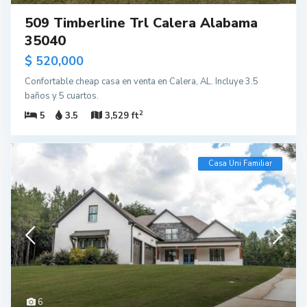
509 Timberline Trl Calera Alabama
35040
$ 520,000
Confortable cheap casa en venta en Calera, AL. Incluye 3.5
baños y 5 cuartos.
2
5
3.5
3,529 ft
Casa Uni Familiar
6