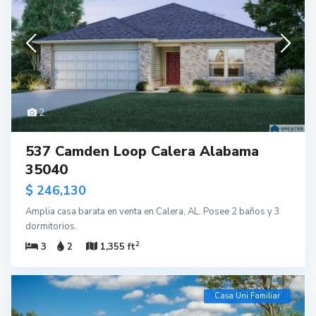
2
537 Camden Loop Calera Alabama
35040
$ 246,130
Amplia casa barata en venta en Calera, AL. Posee 2 baños y 3
dormitorios.
2
3
2
1,355 ft
Casa Uni Familiar