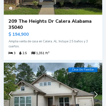
2
209 The Heights Dr Calera Alabama
35040
$ 194,900
Amplia venta de casa en Calera, AL. Incluye 2.5 baños y 3
cuartos.
2
3
2.5
1,351 ft
Casa Uni Familiar