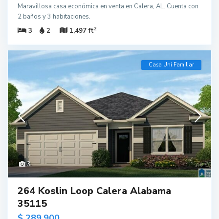
Maravillosa casa económica en venta en Calera, AL. Cuenta con
2 baños y 3 habitaciones.
2
3
2
1,497 ft
Casa Uni Familiar
3
264 Koslin Loop Calera Alabama
35115
$ 289,900