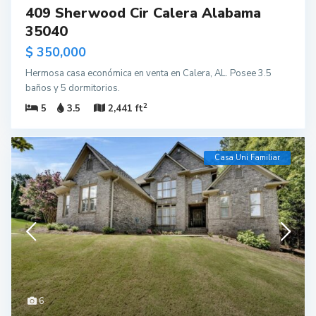
409 Sherwood Cir Calera Alabama
35040
$ 350,000
Hermosa casa económica en venta en Calera, AL. Posee 3.5
baños y 5 dormitorios.
2
5
3.5
2,441 ft
Casa Uni Familiar
6