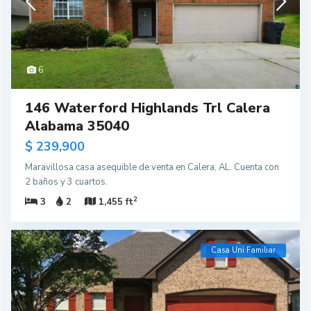
6
146 Waterford Highlands Trl Calera
Alabama 35040
$ 239,900
Maravillosa casa asequible de venta en Calera, AL. Cuenta con
2 baños y 3 cuartos.
2
3
2
1,455 ft
Casa Uni Familiar