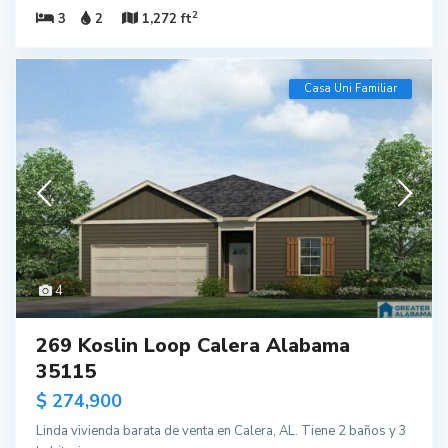
2
3
2
1,272 ft
Casa Uni Familiar
4
269 Koslin Loop Calera Alabama
35115
$ 274,900
Linda vivienda barata de venta en Calera, AL. Tiene 2 baños y 3