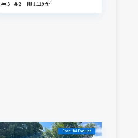
2
3
2
1,119 ft
Casa Uni Familiar