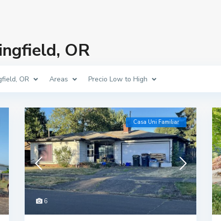
ingfield, OR
gfield, OR
Areas
Precio Low to High
Casa Uni Familiar
6