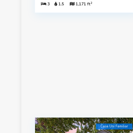
2
3
1.5
1,171 ft
Casa Uni Familiar