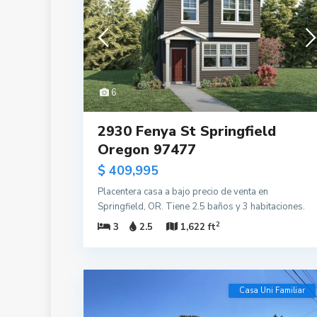
6
2930 Fenya St Springfield
Oregon 97477
$ 409,995
Placentera casa a bajo precio de venta en
Springfield, OR. Tiene 2.5 baños y 3 habitaciones.
2
3
2.5
1,622 ft
Casa Uni Familiar