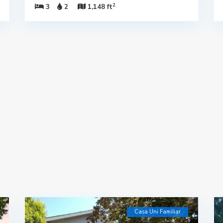
2
3
2
1,148 ft
Casa Uni Familiar