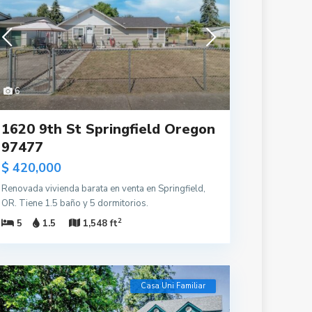
6
1620 9th St Springfield Oregon
97477
$ 420,000
Renovada vivienda barata en venta en Springfield,
OR. Tiene 1.5 baño y 5 dormitorios.
2
5
1.5
1,548 ft
Casa Uni Familiar