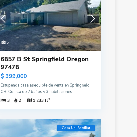
6
6857 B St Springfield Oregon
97478
$ 399,000
Estupenda casa asequible de venta en Springfield,
OR. Consta de 2 baños y 3 habitaciones.
2
3
2
1,233 ft
Casa Uni Familiar