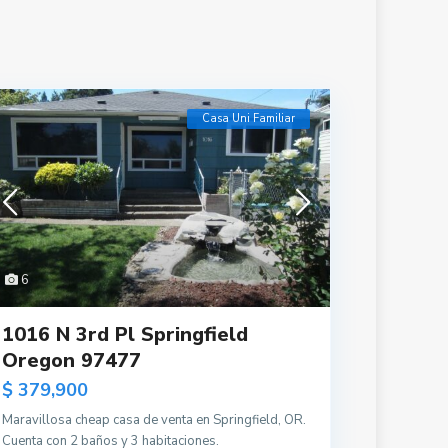
Casa Uni Familiar
6
1016 N 3rd Pl Springfield
Oregon 97477
$ 379,900
Maravillosa cheap casa de venta en Springfield, OR.
Cuenta con 2 baños y 3 habitaciones.