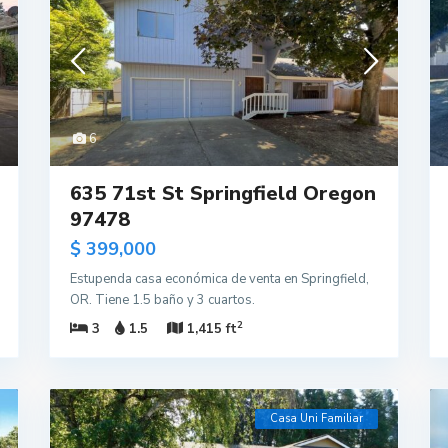
6
635 71st St Springfield Oregon
97478
$ 399,000
Estupenda casa económica de venta en Springfield,
OR. Tiene 1.5 baño y 3 cuartos.
2
3
1.5
1,415 ft
Casa Uni Familiar