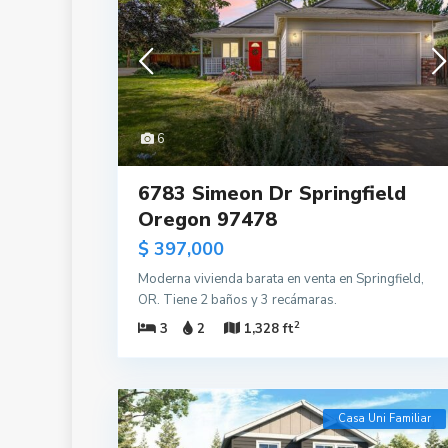
6
6783 Simeon Dr Springfield
Oregon 97478
$ 397,000
Moderna vivienda barata en venta en Springfield,
OR. Tiene 2 baños y 3 recámaras.
2
3
2
1,328 ft
Casa Uni Familiar