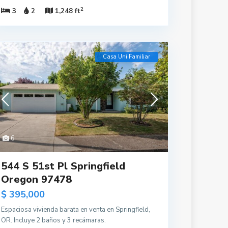
2
3
2
1,248 ft
Casa Uni Familiar
6
544 S 51st Pl Springfield
Oregon 97478
$ 395,000
Espaciosa vivienda barata en venta en Springfield,
OR. Incluye 2 baños y 3 recámaras.