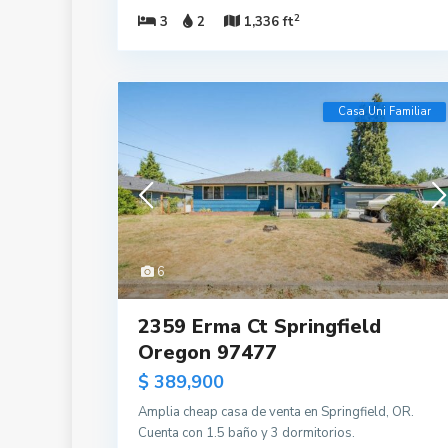
2
3
2
1,336 ft
Casa Uni Familiar
6
2359 Erma Ct Springfield
Oregon 97477
$ 389,900
Amplia cheap casa de venta en Springfield, OR.
Cuenta con 1.5 baño y 3 dormitorios.