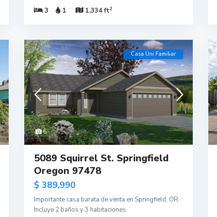
2
3
1
1,334 ft
Casa Uni Familiar
6
5089 Squirrel St. Springfield
Oregon 97478
$ 389,990
Importante casa barata de venta en Springfield, OR.
Incluye 2 baños y 3 habitaciones.