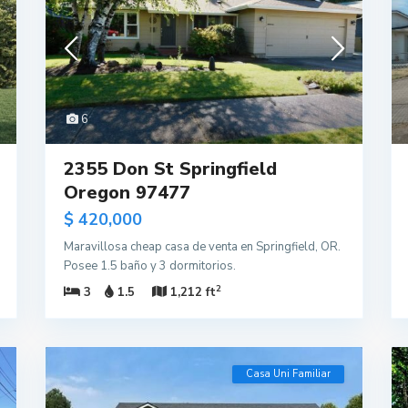
6
2355 Don St Springfield
Oregon 97477
$ 420,000
Maravillosa cheap casa de venta en Springfield, OR.
Posee 1.5 baño y 3 dormitorios.
2
3
1.5
1,212 ft
Casa Uni Familiar