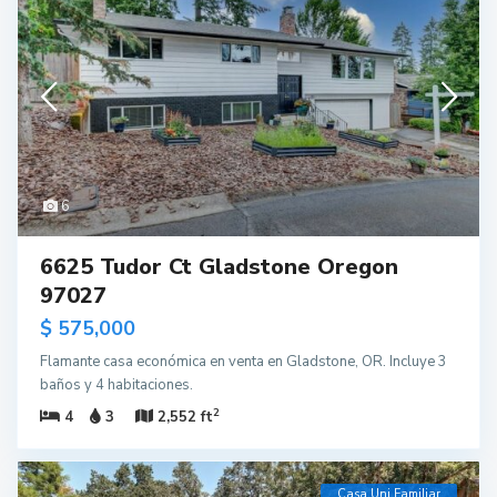
6
6625 Tudor Ct Gladstone Oregon
97027
$ 575,000
Flamante casa económica en venta en Gladstone, OR. Incluye 3
baños y 4 habitaciones.
2
4
3
2,552 ft
Casa Uni Familiar