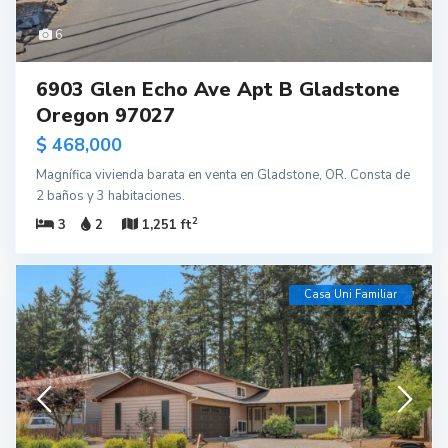
6
6903 Glen Echo Ave Apt B Gladstone
Oregon 97027
$ 468,000
Magnífica vivienda barata en venta en Gladstone, OR. Consta de
2 baños y 3 habitaciones.
2
3
2
1,251 ft
Casa Uni Familiar