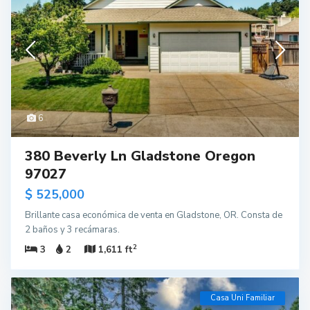
6
380 Beverly Ln Gladstone Oregon
97027
$ 525,000
Brillante casa económica de venta en Gladstone, OR. Consta de
2 baños y 3 recámaras.
2
3
2
1,611 ft
Casa Uni Familiar