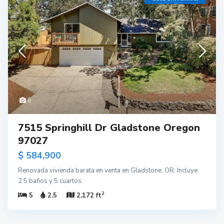
6
7515 Springhill Dr Gladstone Oregon
97027
$ 584,900
Renovada vivienda barata en venta en Gladstone, OR. Incluye
2.5 baños y 5 cuartos.
2
5
2.5
2,172 ft