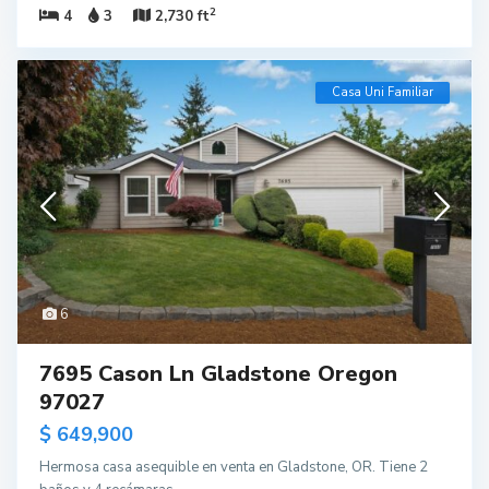
2
4
3
2,730 ft
Casa Uni Familiar
6
7695 Cason Ln Gladstone Oregon
97027
$ 649,900
Hermosa casa asequible en venta en Gladstone, OR. Tiene 2