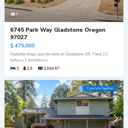
6
6745 Park Way Gladstone Oregon
97027
$ 475,000
Radiante cheap casa de venta en Gladstone, OR. Tiene 2.5
baños y 3 dormitorios.
2
3
2.5
2,044 ft
Casa Uni Familiar