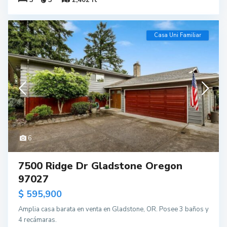
Casa Uni Familiar
6
7500 Ridge Dr Gladstone Oregon
97027
$ 595,900
Amplia casa barata en venta en Gladstone, OR. Posee 3 baños y
4 recámaras.