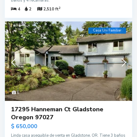
baños y 4 recámaras.
2
4
2
2,510 ft
Casa Uni Familiar
6
17295 Hanneman Ct Gladstone
Oregon 97027
$ 650,000
Linda casa asequible de venta en Gladstone, OR. Tiene 3 baños