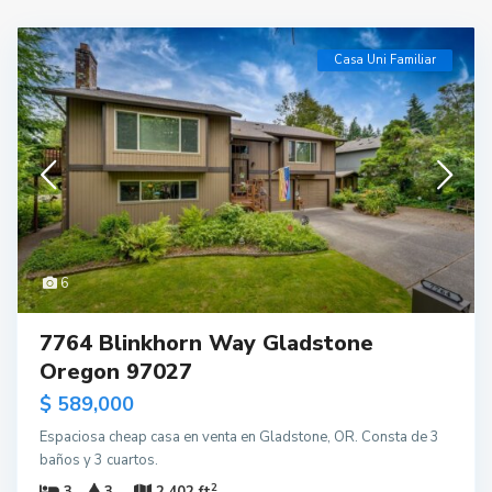
Casa Uni Familiar
6
7764 Blinkhorn Way Gladstone
Oregon 97027
$ 589,000
Espaciosa cheap casa en venta en Gladstone, OR. Consta de 3
baños y 3 cuartos.
2
3
3
2,402 ft