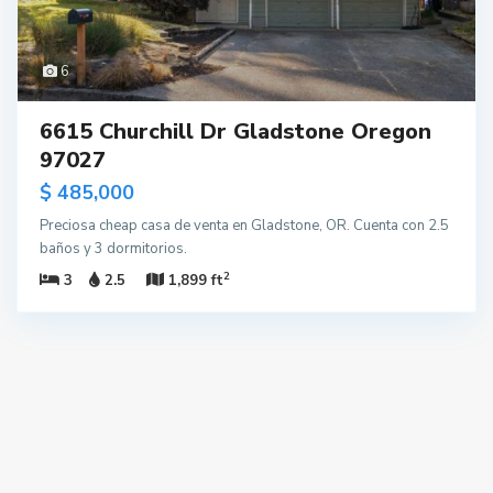
6
6615 Churchill Dr Gladstone Oregon
97027
$ 485,000
Preciosa cheap casa de venta en Gladstone, OR. Cuenta con 2.5
baños y 3 dormitorios.
2
3
2.5
1,899 ft