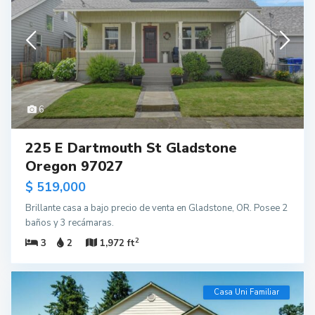
6
225 E Dartmouth St Gladstone
Oregon 97027
$ 519,000
Brillante casa a bajo precio de venta en Gladstone, OR. Posee 2
baños y 3 recámaras.
2
3
2
1,972 ft
Casa Uni Familiar