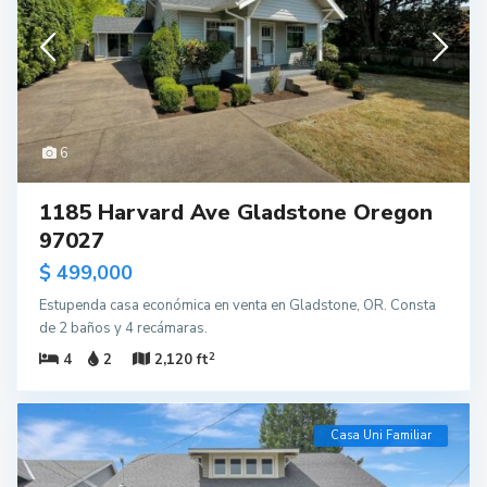
6
1185 Harvard Ave Gladstone Oregon
97027
$ 499,000
Estupenda casa económica en venta en Gladstone, OR. Consta
de 2 baños y 4 recámaras.
2
4
2
2,120 ft
Casa Uni Familiar