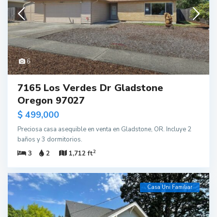
6
7165 Los Verdes Dr Gladstone
Oregon 97027
$ 499,000
Preciosa casa asequible en venta en Gladstone, OR. Incluye 2
baños y 3 dormitorios.
2
3
2
1,712 ft
Casa Uni Familiar