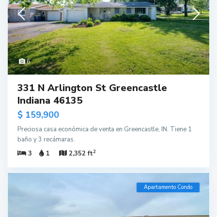
6
331 N Arlington St Greencastle
Indiana 46135
$ 159,900
Preciosa casa económica de venta en Greencastle, IN. Tiene 1
baño y 3 recámaras.
2
3
1
2,352 ft
Apartamento Condo