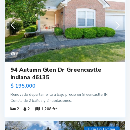
6
94 Autumn Glen Dr Greencastle
Indiana 46135
$ 195,000
Renovado departamento a bajo precio en Greencastle, IN.
Consta de 2 baños y 2 habitaciones.
2
2
2
1,208 ft
Casa Uni Familiar