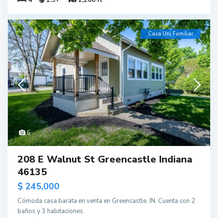
Casa Uni Familiar
6
208 E Walnut St Greencastle Indiana
46135
$ 245,000
Cómoda casa barata en venta en Greencastle, IN. Cuenta con 2
baños y 3 habitaciones.