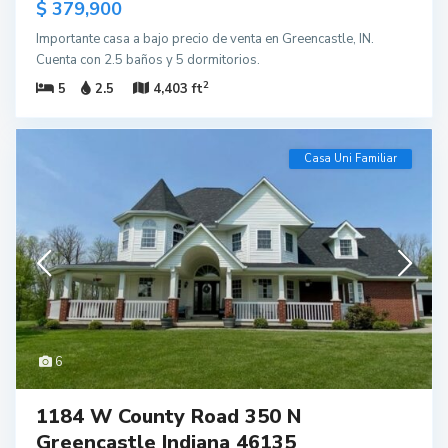
$ 379,900
Importante casa a bajo precio de venta en Greencastle, IN.
Cuenta con 2.5 baños y 5 dormitorios.
2
5
2.5
4,403 ft
Casa Uni Familiar
6
1184 W County Road 350 N
Greencastle Indiana 46135