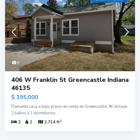
6
406 W Franklin St Greencastle Indiana
46135
$ 195,000
Flamante casa a bajo precio en venta en Greencastle, IN. Incluye
2 baños y 3 dormitorios.
2
3
2
2,714 ft