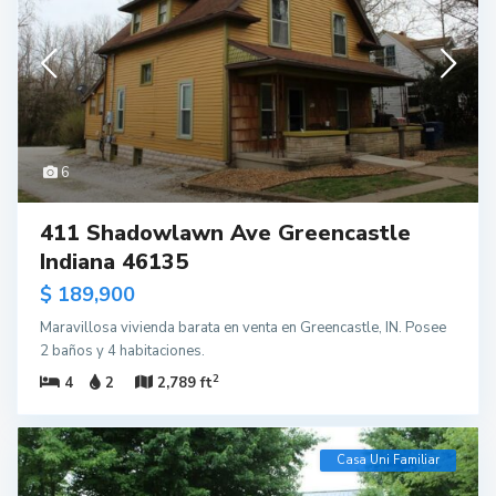
6
411 Shadowlawn Ave Greencastle
Indiana 46135
$ 189,900
Maravillosa vivienda barata en venta en Greencastle, IN. Posee
2 baños y 4 habitaciones.
2
4
2
2,789 ft
Casa Uni Familiar