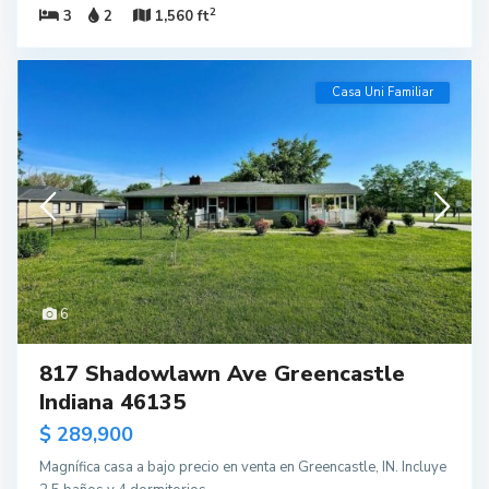
2
3
2
1,560 ft
Casa Uni Familiar
6
817 Shadowlawn Ave Greencastle
Indiana 46135
$ 289,900
Magnífica casa a bajo precio en venta en Greencastle, IN. Incluye