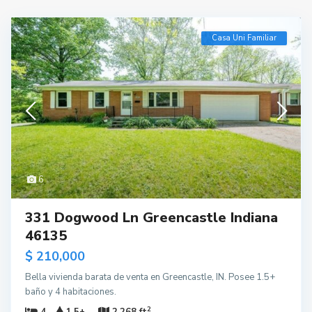
Casa Uni Familiar
6
331 Dogwood Ln Greencastle Indiana
46135
$ 210,000
Bella vivienda barata de venta en Greencastle, IN. Posee 1.5+
baño y 4 habitaciones.
2
4
1.5+
2,268 ft