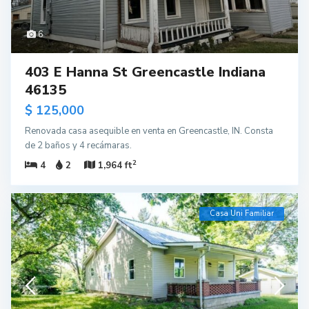
6
403 E Hanna St Greencastle Indiana
46135
$ 125,000
Renovada casa asequible en venta en Greencastle, IN. Consta
de 2 baños y 4 recámaras.
2
4
2
1,964 ft
Casa Uni Familiar