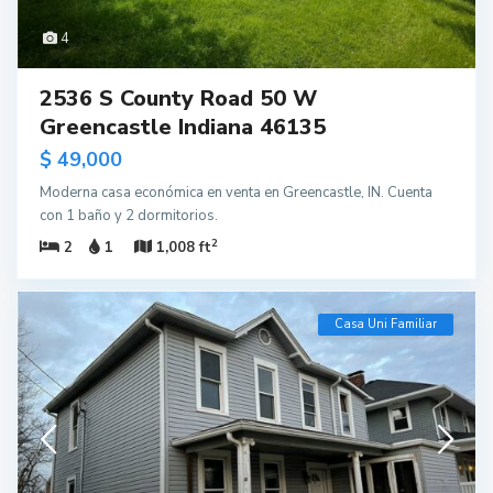
4
2536 S County Road 50 W
Greencastle Indiana 46135
$ 49,000
Moderna casa económica en venta en Greencastle, IN. Cuenta
con 1 baño y 2 dormitorios.
2
2
1
1,008 ft
Casa Uni Familiar