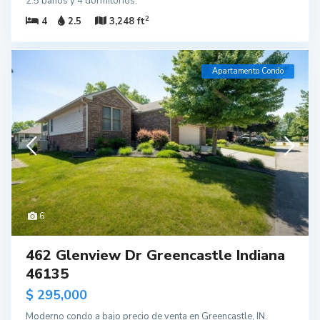
2.5 baños y 4 dormitorios.
2
4
2.5
3,248 ft
Apartamento Condo
6
462 Glenview Dr Greencastle Indiana
46135
$ 295,000
Moderno condo a bajo precio de venta en Greencastle, IN.