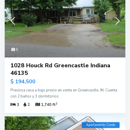
6
1028 Houck Rd Greencastle Indiana
46135
$ 194,500
Preciosa casa a bajo precio en venta en Greencastle, IN. Cuenta
con 2 baños y 3 dormitorios.
2
3
2
1,740 ft
Apartamento Condo