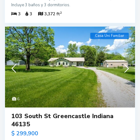
Incluye 3 baños y 3 dormitorios.
2
3
3
3,372 ft
Casa Uni Familiar
6
103 South St Greencastle Indiana
46135
$ 299,900