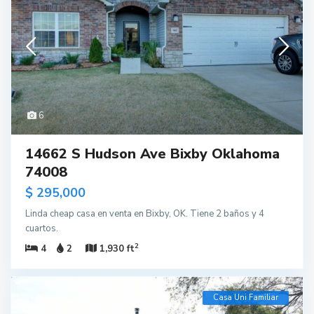
6
14662 S Hudson Ave Bixby Oklahoma
74008
$ 295,000
Linda cheap casa en venta en Bixby, OK. Tiene 2 baños y 4
cuartos.
2
4
2
1,930 ft
Casa Uni Familiar