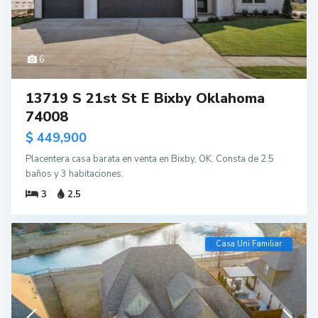
6
13719 S 21st St E Bixby Oklahoma
74008
$ 449,900
Placentera casa barata en venta en Bixby, OK. Consta de 2.5
baños y 3 habitaciones.
3
2.5
Casa Uni Familiar