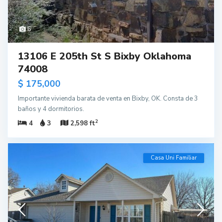
6
13106 E 205th St S Bixby Oklahoma
74008
$ 175,000
Importante vivienda barata de venta en Bixby, OK. Consta de 3
baños y 4 dormitorios.
2
4
3
2,598 ft
Casa Uni Familiar