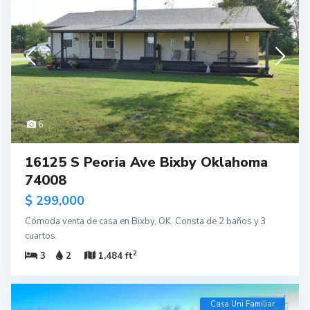
6
16125 S Peoria Ave Bixby Oklahoma
74008
$ 299,000
Cómoda venta de casa en Bixby, OK. Consta de 2 baños y 3
cuartos.
2
3
2
1,484 ft
Casa Uni Familiar