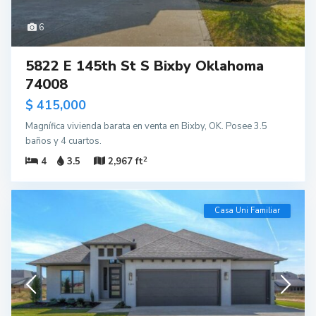
6
5822 E 145th St S Bixby Oklahoma
74008
$ 415,000
Magnífica vivienda barata en venta en Bixby, OK. Posee 3.5
baños y 4 cuartos.
2
4
3.5
2,967 ft
Casa Uni Familiar