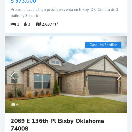
$ 373,000
Preciosa casa a bajo precio en venta en Bixby, OK. Consta de 3
baños y 3 cuartos.
2
3
3
2,637 ft
Casa Uni Familiar
6
2069 E 136th Pl Bixby Oklahoma
74008