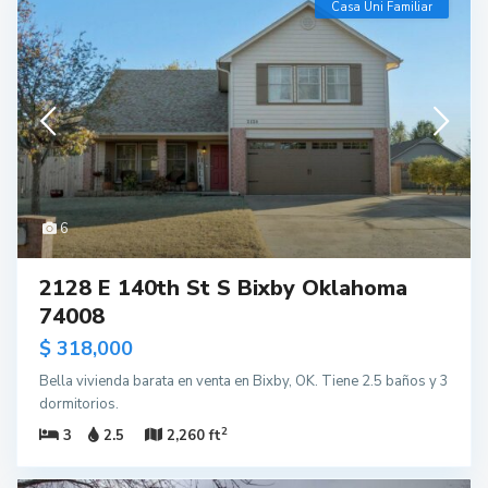
Casa Uni Familiar
6
2128 E 140th St S Bixby Oklahoma
74008
$ 318,000
Bella vivienda barata en venta en Bixby, OK. Tiene 2.5 baños y 3
dormitorios.
2
3
2.5
2,260 ft