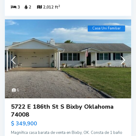
2
3
2
2,012 ft
Casa Uni Familiar
6
5722 E 186th St S Bixby Oklahoma
74008
$ 349,900
Magnífica casa barata de venta en Bixby, OK. Consta de 1 baño