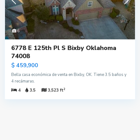
6
6778 E 125th Pl S Bixby Oklahoma
74008
$ 459,900
Bella casa económica de venta en Bixby, OK. Tiene 3.5 baños y
4 recámaras.
2
4
3.5
3,523 ft