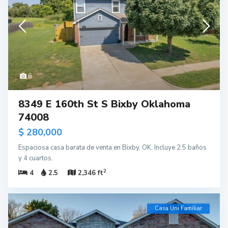
6
8349 E 160th St S Bixby Oklahoma
74008
$ 280,000
Espaciosa casa barata de venta en Bixby, OK. Incluye 2.5 baños
y 4 cuartos.
2
4
2.5
2,346 ft
Casa Uni Familiar