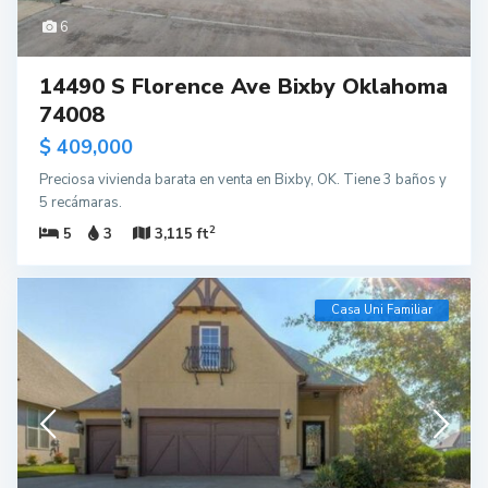
6
14490 S Florence Ave Bixby Oklahoma
74008
$ 409,000
Preciosa vivienda barata en venta en Bixby, OK. Tiene 3 baños y
5 recámaras.
2
5
3
3,115 ft
Casa Uni Familiar