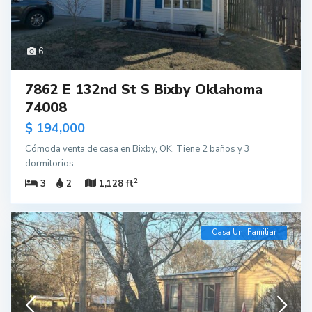
6
7862 E 132nd St S Bixby Oklahoma
74008
$ 194,000
Cómoda venta de casa en Bixby, OK. Tiene 2 baños y 3
dormitorios.
2
3
2
1,128 ft
Casa Uni Familiar