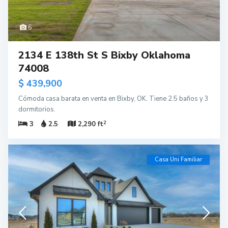
6
2134 E 138th St S Bixby Oklahoma
74008
$ 439,900
Cómoda casa barata en venta en Bixby, OK. Tiene 2.5 baños y 3
dormitorios.
2
3
2.5
2,290 ft
Casa Uni Familiar