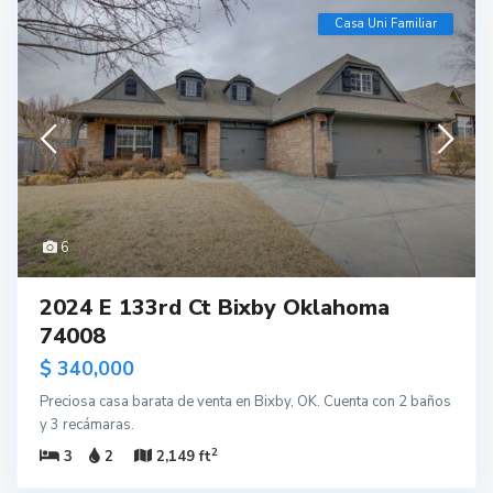
Casa Uni Familiar
6
2024 E 133rd Ct Bixby Oklahoma
74008
$ 340,000
Preciosa casa barata de venta en Bixby, OK. Cuenta con 2 baños
y 3 recámaras.
2
3
2
2,149 ft