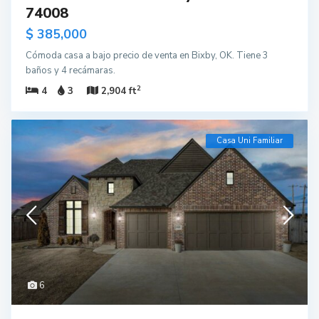
74008
$ 385,000
Cómoda casa a bajo precio de venta en Bixby, OK. Tiene 3
baños y 4 recámaras.
2
4
3
2,904 ft
Casa Uni Familiar
6