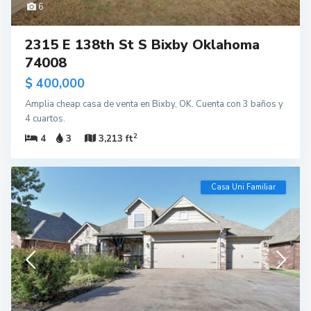
6
2315 E 138th St S Bixby Oklahoma
74008
$ 400,000
Amplia cheap casa de venta en Bixby, OK. Cuenta con 3 baños y
4 cuartos.
2
4
3
3,213 ft
Casa Uni Familiar