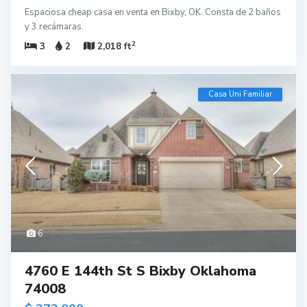
Espaciosa cheap casa en venta en Bixby, OK. Consta de 2 baños
y 3 recámaras.
2
3
2
2,018 ft
Casa Uni Familiar
6
4760 E 144th St S Bixby Oklahoma
74008