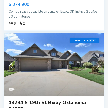
$ 374,900
Cómoda casa asequible en venta en Bixby, OK. Incluye 2 baños
y 3 dormitorios.
3
2
Casa Uni Familiar
6
13244 S 19th St Bixby Oklahoma