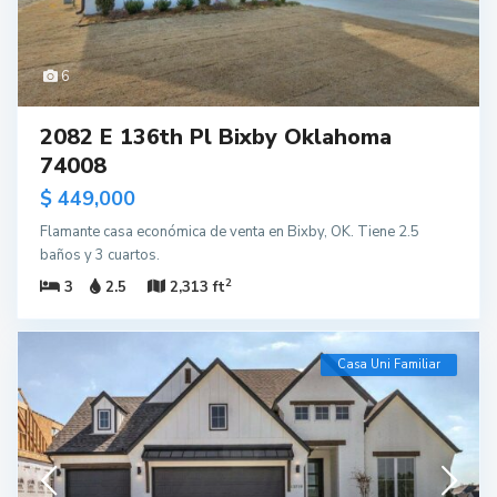
6
2082 E 136th Pl Bixby Oklahoma
74008
$ 449,000
Flamante casa económica de venta en Bixby, OK. Tiene 2.5
baños y 3 cuartos.
2
3
2.5
2,313 ft
Casa Uni Familiar