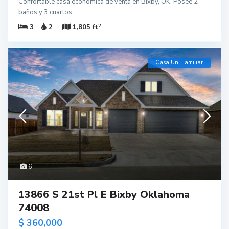
Confortable casa económica de venta en Bixby, OK. Posee 2
baños y 3 cuartos.
2
3
2
1,805 ft
Casa Uni Familiar
6
13866 S 21st Pl E Bixby Oklahoma
74008
$ 360,000