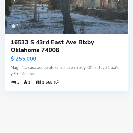
5
16533 S 43rd East Ave Bixby
Oklahoma 74008
$ 255,000
Magnífica casa asequible en venta en Bixby, OK. Incluye 1 baño
y 3 recámaras.
2
3
1
1,665 ft