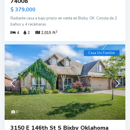
74008
$ 379,000
Radiante casa a bajo precio en venta en Bixby, OK. Consta de 2
baños y 4 recámaras.
2
4
2
2,015 ft
Casa Uni Familiar
6
3150 E 146th St S Bixby Oklahoma