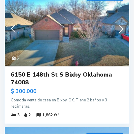
6
6150 E 148th St S Bixby Oklahoma
74008
$ 300,000
Cómoda venta de casa en Bixby, OK. Tiene 2 baños y 3
recámaras.
2
3
2
1,862 ft