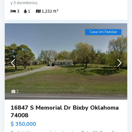
y 3 dormitorios.
2
3
1
1,232 ft
Casa Uni Familiar
2
16847 S Memorial Dr Bixby Oklahoma
74008
$ 350,000