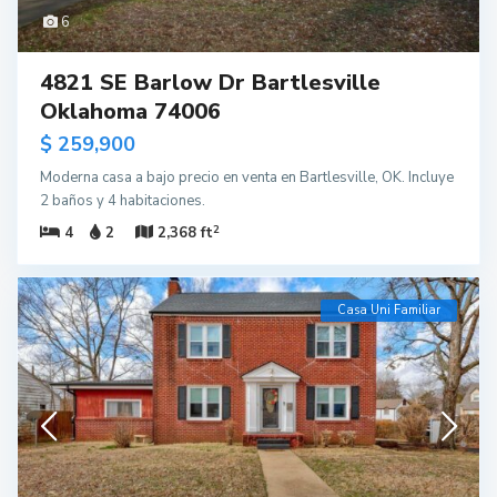
6
4821 SE Barlow Dr Bartlesville
Oklahoma 74006
$ 259,900
Moderna casa a bajo precio en venta en Bartlesville, OK. Incluye
2 baños y 4 habitaciones.
2
4
2
2,368 ft
Casa Uni Familiar