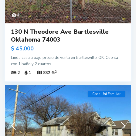
4
130 N Theodore Ave Bartlesville
Oklahoma 74003
$ 45,000
Linda casa a bajo precio de venta en Bartlesville, OK. Cuenta
con 1 baño y 2 cuartos.
2
2
1
832 ft
Casa Uni Familiar