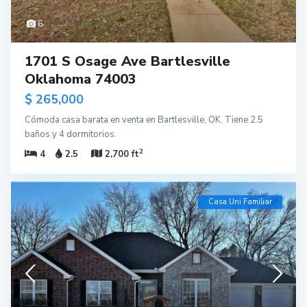
6
1701 S Osage Ave Bartlesville
Oklahoma 74003
$ 265,000
Cómoda casa barata en venta en Bartlesville, OK. Tiene 2.5
baños y 4 dormitorios.
2
4
2.5
2,700 ft
Casa Uni Familiar