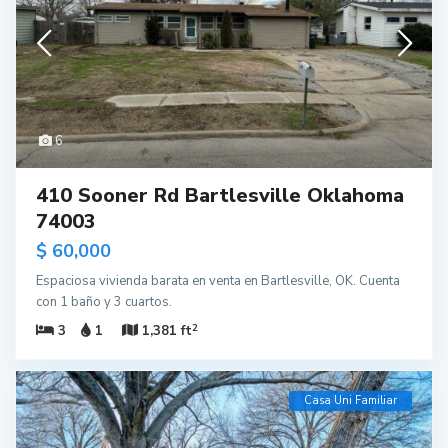
6
410 Sooner Rd Bartlesville Oklahoma
74003
$ 60,000
Espaciosa vivienda barata en venta en Bartlesville, OK. Cuenta
con 1 baño y 3 cuartos.
2
3
1
1,381 ft
Casa Uni Familiar