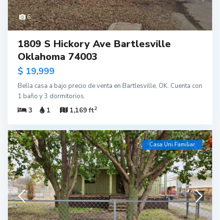
6
1809 S Hickory Ave Bartlesville
Oklahoma 74003
$ 19,999
Bella casa a bajo precio de venta en Bartlesville, OK. Cuenta con
1 baño y 3 dormitorios.
2
3
1
1,169 ft
Casa Uni Familiar