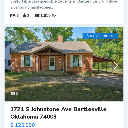
Confortable casa asequible de venta en Bartlesville, OK. Incluye
2 baños y 3 habitaciones.
2
3
2
1,810 ft
Casa Uni Familiar
6
1721 S Johnstone Ave Bartlesville
Oklahoma 74003
$ 125,000