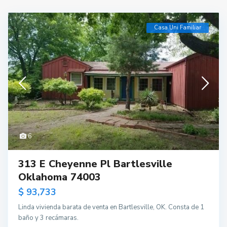
Casa Uni Familiar
6
313 E Cheyenne Pl Bartlesville
Oklahoma 74003
$ 93,733
Linda vivienda barata de venta en Bartlesville, OK. Consta de 1
baño y 3 recámaras.