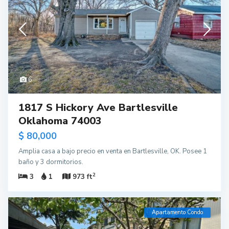
6
1817 S Hickory Ave Bartlesville
Oklahoma 74003
$ 80,000
Amplia casa a bajo precio en venta en Bartlesville, OK. Posee 1
baño y 3 dormitorios.
2
3
1
973 ft
Apartamento Condo