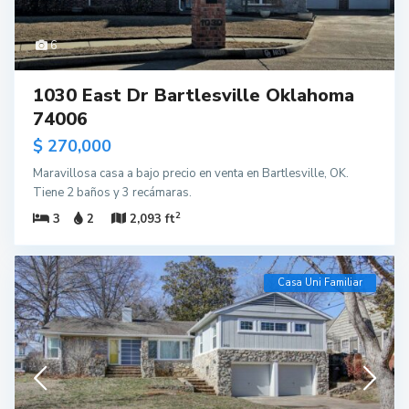
6
1030 East Dr Bartlesville Oklahoma
74006
$ 270,000
Maravillosa casa a bajo precio en venta en Bartlesville, OK.
Tiene 2 baños y 3 recámaras.
2
3
2
2,093 ft
Casa Uni Familiar