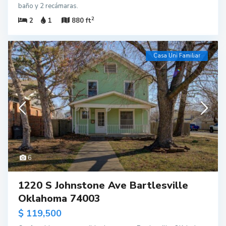
baño y 2 recámaras.
2
2
1
880 ft
Casa Uni Familiar
6
1220 S Johnstone Ave Bartlesville
Oklahoma 74003
$ 119,500