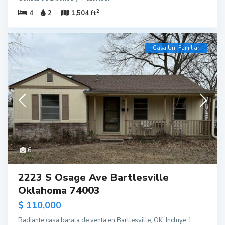
2
4
2
1,504 ft
Casa Uni Familiar
6
2223 S Osage Ave Bartlesville
Oklahoma 74003
$ 110,000
Radiante casa barata de venta en Bartlesville, OK. Incluye 1