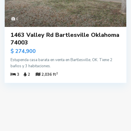
6
1463 Valley Rd Bartlesville Oklahoma
74003
$ 274,900
Estupenda casa barata en venta en Bartlesville, OK. Tiene 2
baños y 3 habitaciones.
2
3
2
2,036 ft