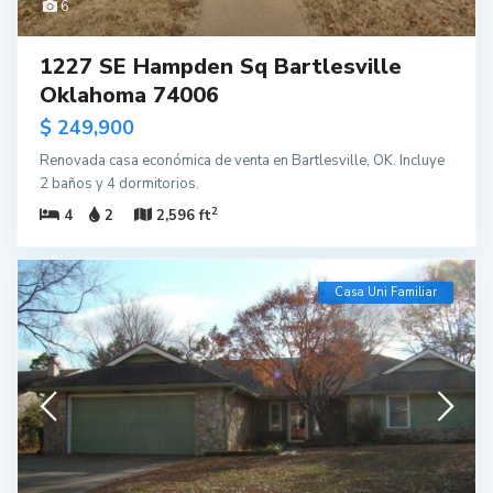
6
1227 SE Hampden Sq Bartlesville
Oklahoma 74006
$ 249,900
Renovada casa económica de venta en Bartlesville, OK. Incluye
2 baños y 4 dormitorios.
2
4
2
2,596 ft
Casa Uni Familiar