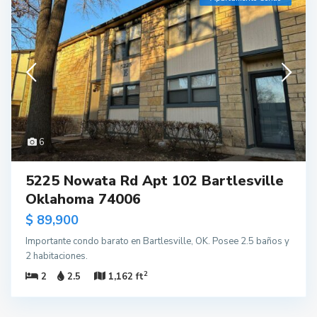
6
5225 Nowata Rd Apt 102 Bartlesville
Oklahoma 74006
$ 89,900
Importante condo barato en Bartlesville, OK. Posee 2.5 baños y
2 habitaciones.
2
2
2.5
1,162 ft