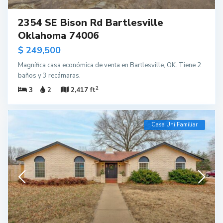
2354 SE Bison Rd Bartlesville
Oklahoma 74006
$ 249,500
Magnífica casa económica de venta en Bartlesville, OK. Tiene 2
baños y 3 recámaras.
2
3
2
2,417 ft
Casa Uni Familiar