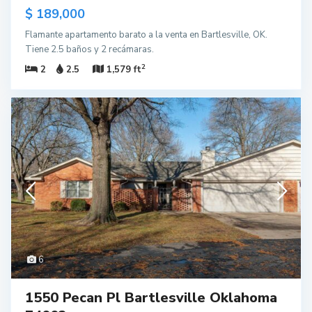
$ 189,000
Flamante apartamento barato a la venta en Bartlesville, OK.
Tiene 2.5 baños y 2 recámaras.
2
2
2.5
1,579 ft
6
1550 Pecan Pl Bartlesville Oklahoma