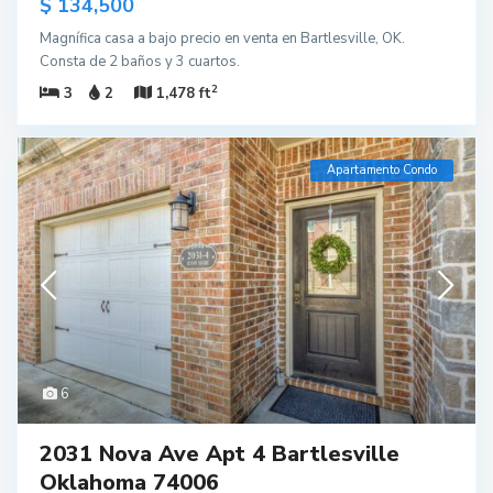
$ 134,500
Magnífica casa a bajo precio en venta en Bartlesville, OK.
Consta de 2 baños y 3 cuartos.
2
3
2
1,478 ft
Apartamento Condo
6
2031 Nova Ave Apt 4 Bartlesville
Oklahoma 74006