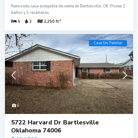
Renovada casa asequible de venta en Bartlesville, OK. Posee 2
baños y 5 recámaras.
2
5
2
2,250 ft
Casa Uni Familiar
6
5722 Harvard Dr Bartlesville
Oklahoma 74006