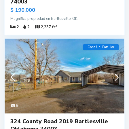
74003
$ 190,000
Magnífica propiedad en Bartlesville, OK.
2
2
2
2,237 ft
Casa Uni Familiar
6
324 County Road 2019 Bartlesville
Oklahoma 74003