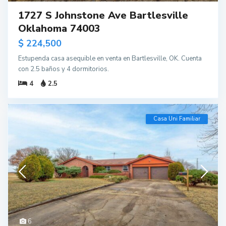
1727 S Johnstone Ave Bartlesville
Oklahoma 74003
$ 224,500
Estupenda casa asequible en venta en Bartlesville, OK. Cuenta
con 2.5 baños y 4 dormitorios.
4
2.5
Casa Uni Familiar
6