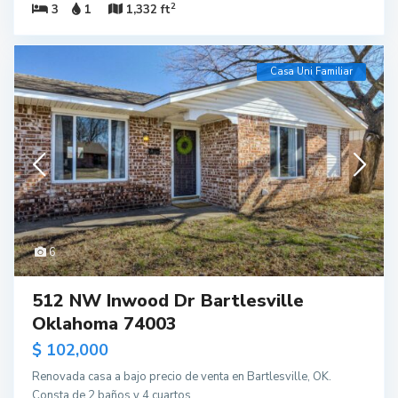
2
3
1
1,332 ft
Casa Uni Familiar
6
512 NW Inwood Dr Bartlesville
Oklahoma 74003
$ 102,000
Renovada casa a bajo precio de venta en Bartlesville, OK.
Consta de 2 baños y 4 cuartos.