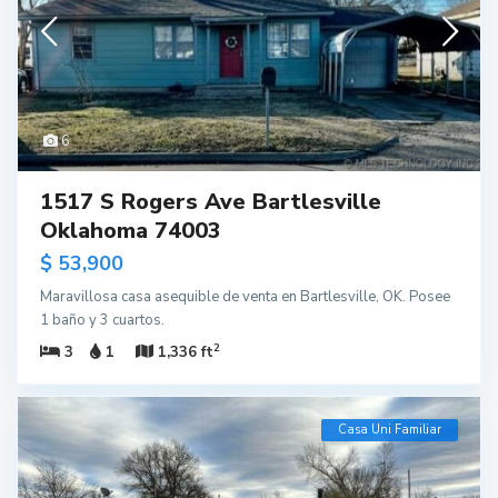
6
1517 S Rogers Ave Bartlesville
Oklahoma 74003
$ 53,900
Maravillosa casa asequible de venta en Bartlesville, OK. Posee
1 baño y 3 cuartos.
2
3
1
1,336 ft
Casa Uni Familiar