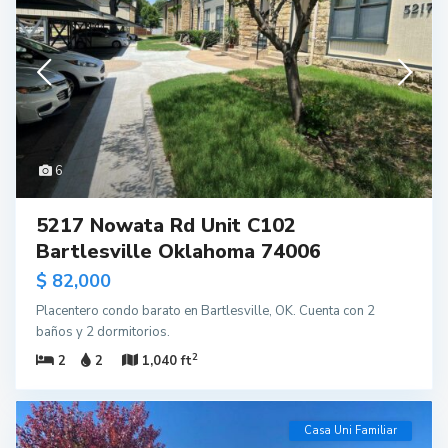
6
5217 Nowata Rd Unit C102
Bartlesville Oklahoma 74006
$ 82,000
Placentero condo barato en Bartlesville, OK. Cuenta con 2
baños y 2 dormitorios.
2
2
2
1,040 ft
Casa Uni Familiar