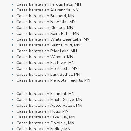
Casas baratas en Fergus Falls, MN
Casas baratas en Alexandria, MN
Casas baratas en Brainerd, MN
Casas baratas en New Ulm, MN
Casas baratas en Cloquet, MN
Casas baratas en Saint Peter, MN
Casas baratas en White Bear Lake, MN
Casas baratas en Saint Cloud, MN
Casas baratas en Prior Lake, MN
Casas baratas en Winona, MN
Casas baratas en Elk River, MN
Casas baratas en Monticello, MN
Casas baratas en East Bethel, MN
Casas baratas en Mendota Heights, MN
Casas baratas en Fairmont, MN
Casas baratas en Maple Grove, MN
Casas baratas en Apple Valley, MN
Casas baratas en Hugo, MN
Casas baratas en Lake City, MN
Casas baratas en Oakdale, MN
Casas baratas en Fridley, MN