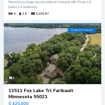
Maravillosa cheap casa en venta en Faribault, MN. Posee 2.5
baños y 4 recámaras.
2
4
2.5
3,150 ft
Casa Uni Familiar
6
13511 Fox Lake Trl Faribault
Minnesota 55021
$ 425,000