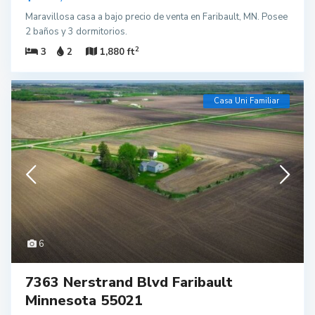
Maravillosa casa a bajo precio de venta en Faribault, MN. Posee
2 baños y 3 dormitorios.
2
3
2
1,880 ft
Casa Uni Familiar
6
7363 Nerstrand Blvd Faribault
Minnesota 55021