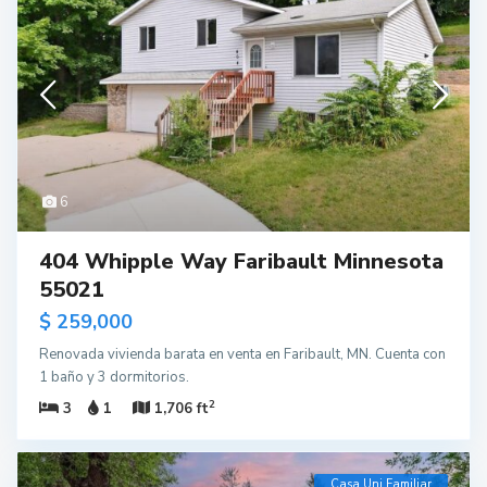
6
404 Whipple Way Faribault Minnesota
55021
$ 259,000
Renovada vivienda barata en venta en Faribault, MN. Cuenta con
1 baño y 3 dormitorios.
2
3
1
1,706 ft
Casa Uni Familiar