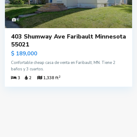
6
403 Shumway Ave Faribault Minnesota
55021
$ 189,000
Confortable cheap casa de venta en Faribault, MN. Tiene 2
baños y 3 cuartos.
2
3
2
1,338 ft