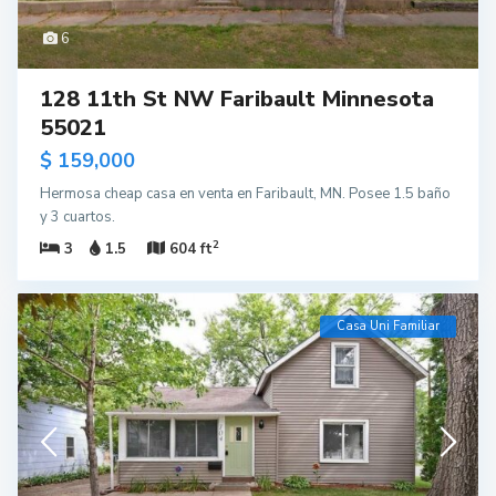
6
128 11th St NW Faribault Minnesota
55021
$ 159,000
Hermosa cheap casa en venta en Faribault, MN. Posee 1.5 baño
y 3 cuartos.
2
3
1.5
604 ft
Casa Uni Familiar