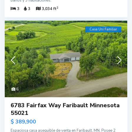
baños y 3 habitaciones.
2
3
3
3,034 ft
Casa Uni Familiar
6
6783 Fairfax Way Faribault Minnesota
55021
$ 389,900
Espaciosa casa asequible de venta en Faribault, MN. Posee 2