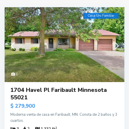
Casa Uni Familiar
6
1704 Havel Pl Faribault Minnesota
55021
$ 279,900
Moderna venta de casa en Faribault, MN. Consta de 2 baños y 3
cuartos.
2
3
2
1,332 ft