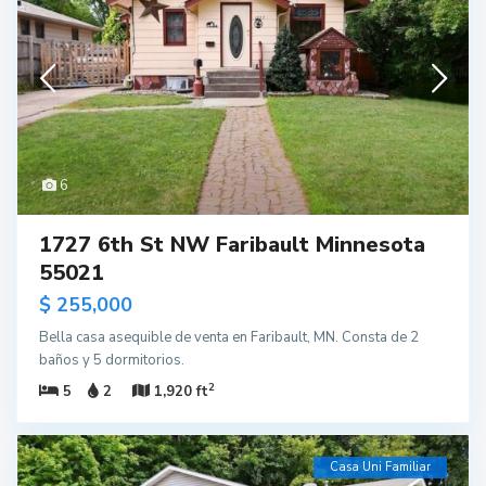
6
1727 6th St NW Faribault Minnesota
55021
$ 255,000
Bella casa asequible de venta en Faribault, MN. Consta de 2
baños y 5 dormitorios.
2
5
2
1,920 ft
Casa Uni Familiar