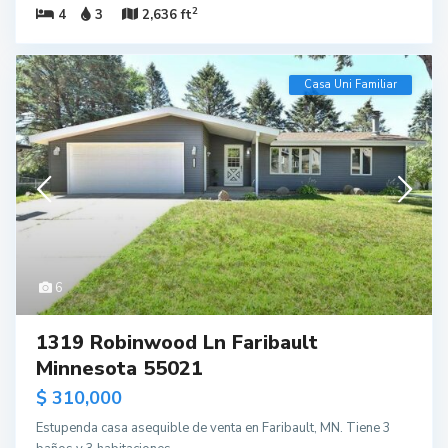
2
4
3
2,636 ft
Casa Uni Familiar
6
1319 Robinwood Ln Faribault
Minnesota 55021
$ 310,000
Estupenda casa asequible de venta en Faribault, MN. Tiene 3