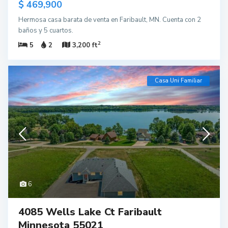
$ 469,900
Hermosa casa barata de venta en Faribault, MN. Cuenta con 2
baños y 5 cuartos.
2
5
2
3,200 ft
Casa Uni Familiar
6
4085 Wells Lake Ct Faribault
Minnesota 55021