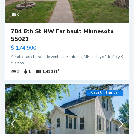
6
704 6th St NW Faribault Minnesota
55021
$ 174,900
Amplia casa barata de venta en Faribault, MN. Incluye 1 baño y 3
cuartos.
2
3
1
1,410 ft
Casa Uni Familiar