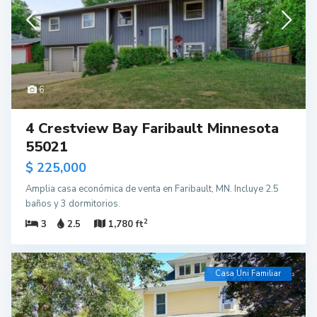
6
4 Crestview Bay Faribault Minnesota
55021
$ 225,000
Amplia casa económica de venta en Faribault, MN. Incluye 2.5
baños y 3 dormitorios.
2
3
2.5
1,780 ft
Casa Uni Familiar