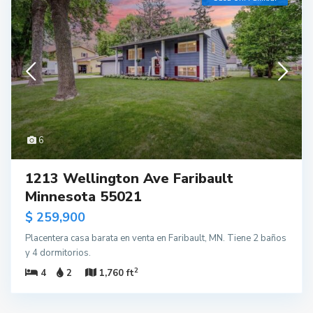
6
1213 Wellington Ave Faribault
Minnesota 55021
$ 259,900
Placentera casa barata en venta en Faribault, MN. Tiene 2 baños
y 4 dormitorios.
2
4
2
1,760 ft