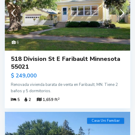
6
518 Division St E Faribault Minnesota
55021
$ 249,000
Renovada vivienda barata de venta en Faribault, MN. Tiene 2
baños y 5 dormitorios.
2
5
2
1,659 ft
Casa Uni Familiar