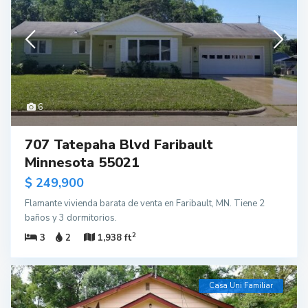
6
707 Tatepaha Blvd Faribault
Minnesota 55021
$ 249,900
Flamante vivienda barata de venta en Faribault, MN. Tiene 2
baños y 3 dormitorios.
2
3
2
1,938 ft
Casa Uni Familiar