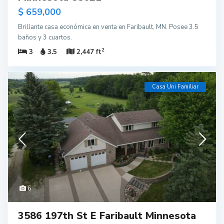
$ 659,000
Brillante casa económica en venta en Faribault, MN. Posee 3.5
baños y 3 cuartos.
2
3
3.5
2,447 ft
Casa Uni Familiar
6
3586 197th St E Faribault Minnesota