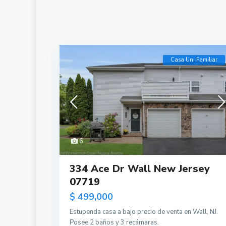
Casa Uni Familiar
6
334 Ace Dr Wall New Jersey
07719
$ 499,000
Estupenda casa a bajo precio de venta en Wall, NJ.
Posee 2 baños y 3 recámaras.