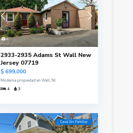
6
2933-2935 Adams St Wall New
Jersey 07719
$ 699,000
Moderna propiedad en Wall, NJ.
4
3
Casa Uni Familiar