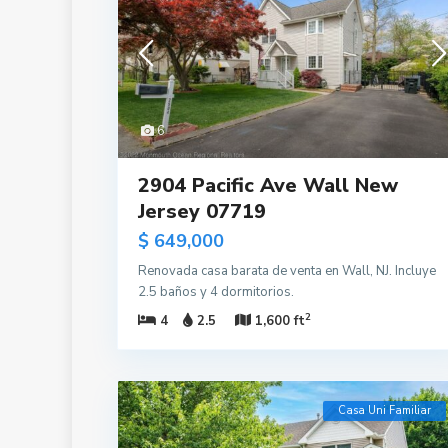
6
2904 Pacific Ave Wall New
Jersey 07719
$ 649,000
Renovada casa barata de venta en Wall, NJ. Incluye
2.5 baños y 4 dormitorios.
2
4
2.5
1,600 ft
Casa Uni Familiar