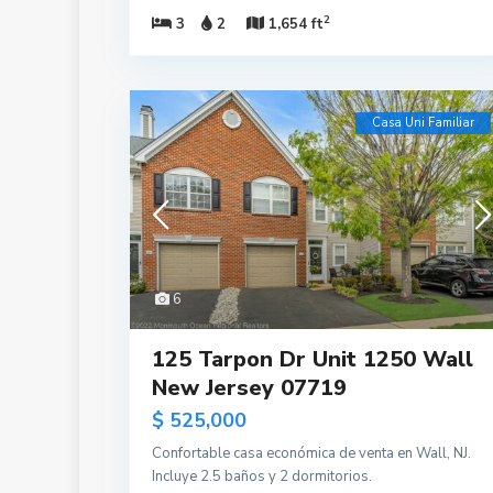
2
3
2
1,654 ft
Casa Uni Familiar
6
125 Tarpon Dr Unit 1250 Wall
New Jersey 07719
$ 525,000
Confortable casa económica de venta en Wall, NJ.
Incluye 2.5 baños y 2 dormitorios.