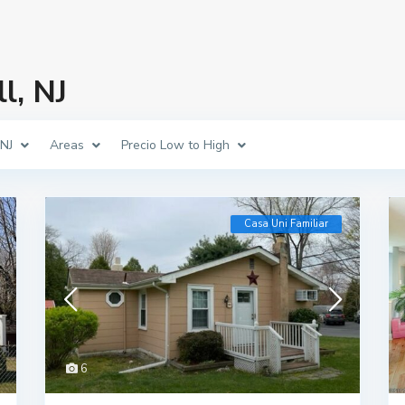
l, NJ
 NJ
Areas
Precio Low to High
Casa Uni Familiar
6