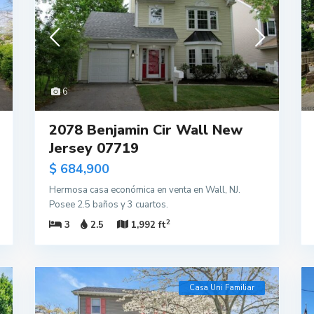
6
2078 Benjamin Cir Wall New
Jersey 07719
$ 684,900
Hermosa casa económica en venta en Wall, NJ.
Posee 2.5 baños y 3 cuartos.
2
3
2.5
1,992 ft
Casa Uni Familiar