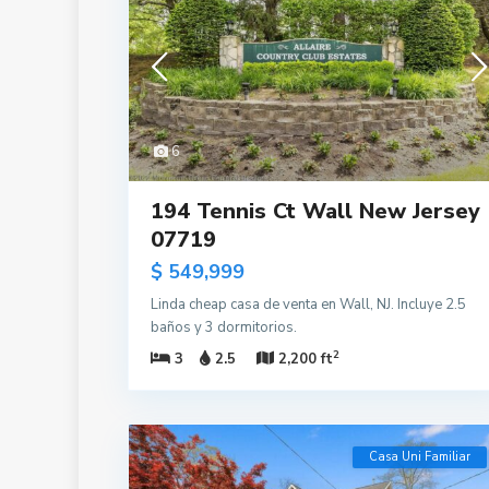
6
194 Tennis Ct Wall New Jersey
07719
$ 549,999
Linda cheap casa de venta en Wall, NJ. Incluye 2.5
baños y 3 dormitorios.
2
3
2.5
2,200 ft
Casa Uni Familiar