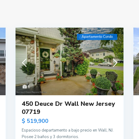
Apartamento Condo
6
450 Deuce Dr Wall New Jersey
07719
$ 519,900
Espacioso departamento a bajo precio en Wall, NJ.
Posee 2 baños y 3 dormitorios.