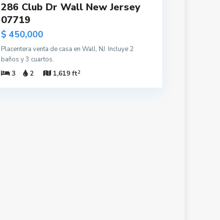
286 Club Dr Wall New Jersey
07719
$ 450,000
Placentera venta de casa en Wall, NJ. Incluye 2
baños y 3 cuartos.
2
3
2
1,619 ft