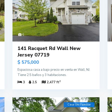
6
141 Racquet Rd Wall New
Jersey 07719
$ 575,000
Espaciosa casa a bajo precio en venta en Wall, NJ.
Tiene 2.5 baños y 3 habitaciones.
2
3
2.5
2,477 ft
Casa Uni Familiar