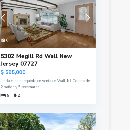
6
5302 Megill Rd Wall New
Jersey 07727
$ 595,000
Linda casa asequible en venta en Wall, NJ. Consta de
2 baños y 5 recámaras.
5
2