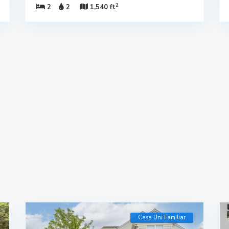
2
2
2
1,540 ft
Casa Uni Familiar