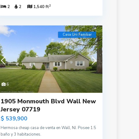
2
2
2
1,540 ft
Casa Uni Familiar
6
1905 Monmouth Blvd Wall New
Jersey 07719
$ 539,900
Hermosa cheap casa de venta en Wall, NJ. Posee 1.5
baño y 3 habitaciones.