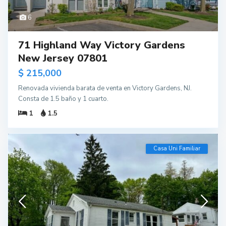
6
71 Highland Way Victory Gardens
New Jersey 07801
$ 215,000
Renovada vivienda barata de venta en Victory Gardens, NJ.
Consta de 1.5 baño y 1 cuarto.
1
1.5
Casa Uni Familiar