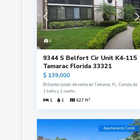
6
9344 S Belfort Cir Unit K4-115
Tamarac Florida 33321
$ 139,000
Brillante condo de venta en Tamarac, FL. Consta de
1 baño y 1 cuarto.
2
1
1
627 ft
Apartamento Condo