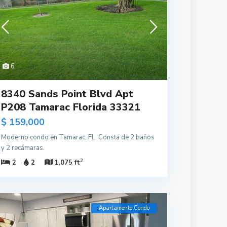
6
8340 Sands Point Blvd Apt
P208 Tamarac Florida 33321
$ 159,000
Moderno condo en Tamarac, FL. Consta de 2 baños
y 2 recámaras.
2
2
2
1,075 ft
Apartamento Condo