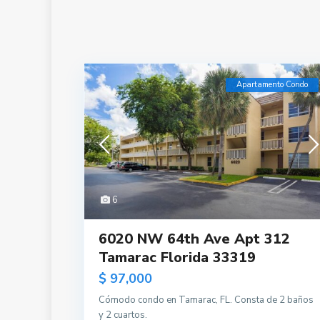
Apartamento Condo
6
6020 NW 64th Ave Apt 312
Tamarac Florida 33319
$ 97,000
Cómodo condo en Tamarac, FL. Consta de 2 baños
y 2 cuartos.