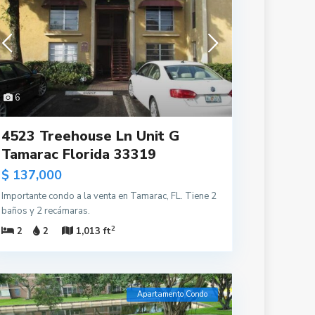
6
4523 Treehouse Ln Unit G
Tamarac Florida 33319
$ 137,000
Importante condo a la venta en Tamarac, FL. Tiene 2
baños y 2 recámaras.
2
2
2
1,013 ft
Apartamento Condo