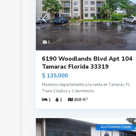
6
6190 Woodlands Blvd Apt 104
Tamarac Florida 33319
$ 135,000
Moderno departamento a la venta en Tamarac, FL.
Tiene 2 baños y 1 dormitorio.
2
1
2
808 ft
Apartamento Condo