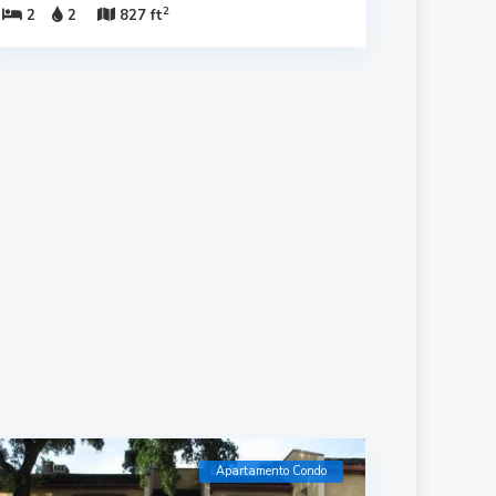
2
2
2
827 ft
Apartamento Condo