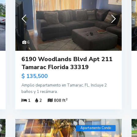
6
6190 Woodlands Blvd Apt 211
Tamarac Florida 33319
$ 135,500
Amplio departamento en Tamarac, FL. Incluye 2
baños y 1 recámara.
2
1
2
808 ft
Apartamento Condo