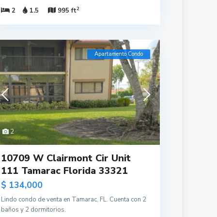
2
2
1.5
995 ft
Apartamento Condo
2
10709 W Clairmont Cir Unit
111 Tamarac Florida 33321
$ 134,000
Lindo condo de venta en Tamarac, FL. Cuenta con 2
baños y 2 dormitorios.