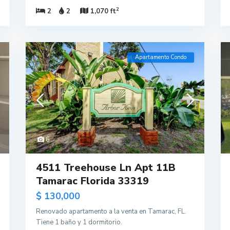
2
2
2
1,070 ft
Apartamento Condo
6
4511 Treehouse Ln Apt 11B
Tamarac Florida 33319
$ 130,000
Renovado apartamento a la venta en Tamarac, FL.
Tiene 1 baño y 1 dormitorio.