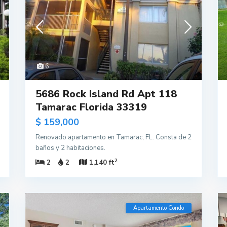
6
5686 Rock Island Rd Apt 118
Tamarac Florida 33319
$ 159,000
Renovado apartamento en Tamarac, FL. Consta de 2
baños y 2 habitaciones.
2
2
2
1,140 ft
Apartamento Condo