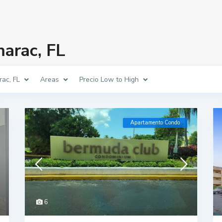
arac, FL
ac, FL
Areas
Precio Low to High
Apartamento Condo
6