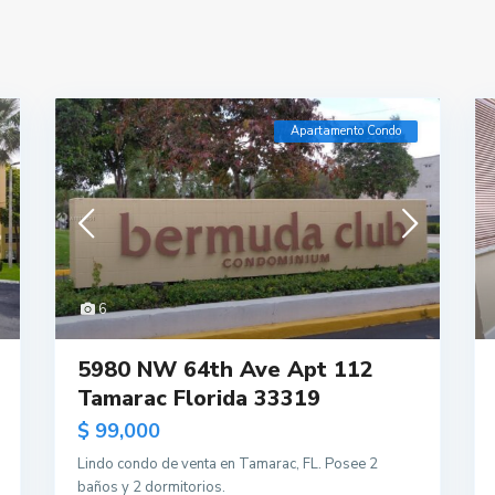
Apartamento Condo
6
5980 NW 64th Ave Apt 112
Tamarac Florida 33319
$ 99,000
Lindo condo de venta en Tamarac, FL. Posee 2
baños y 2 dormitorios.