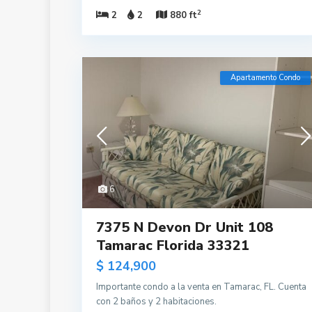
2
2
2
880 ft
Apartamento Condo
6
7375 N Devon Dr Unit 108
Tamarac Florida 33321
$ 124,900
Importante condo a la venta en Tamarac, FL. Cuenta
con 2 baños y 2 habitaciones.