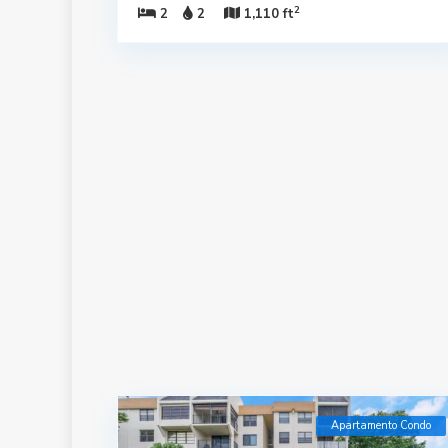
2
2
2
1,110 ft
Apartamento Condo