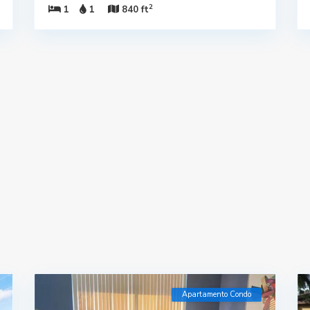
2
1
1
840 ft
Apartamento Condo