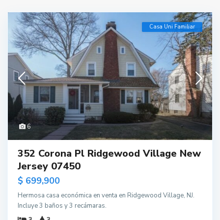
Casa Uni Familiar
6
352 Corona Pl Ridgewood Village New
Jersey 07450
$ 699,900
Hermosa casa económica en venta en Ridgewood Village, NJ.
Incluye 3 baños y 3 recámaras.
3
3