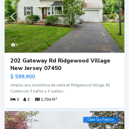
6
202 Gateway Rd Ridgewood Village
New Jersey 07450
$ 599,900
Amplia casa económica de venta en Ridgewood Village, NJ.
Cuenta con 3 baños y 3 cuartos.
2
3
3
1,704 ft
Casa Uni Familiar