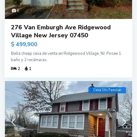
6
276 Van Emburgh Ave Ridgewood
Village New Jersey 07450
$ 499,900
Bella cheap casa de venta en Ridgewood Village, NJ. Posee 1
baño y 2 recámaras.
2
1
Casa Uni Familiar