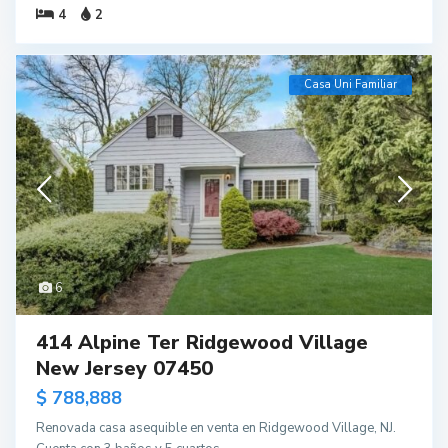
4
2
Casa Uni Familiar
6
414 Alpine Ter Ridgewood Village
New Jersey 07450
$ 788,888
Renovada casa asequible en venta en Ridgewood Village, NJ.