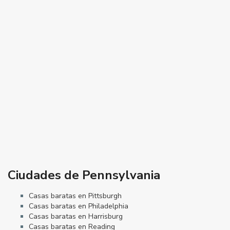
Ciudades de Pennsylvania
Casas baratas en Pittsburgh
Casas baratas en Philadelphia
Casas baratas en Harrisburg
Casas baratas en Reading