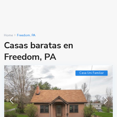
Home
Freedom, PA
Casas baratas en
Freedom, PA
Casa Uni Familiar