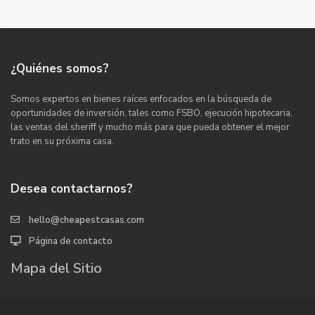
¿Quiénes somos?
Somos expertos en bienes raíces enfocados en la búsqueda de
oportunidades de inversión, tales como FSBO, ejecución hipotecaria,
las ventas del sheriff y mucho más para que pueda obtener el mejor
trato en su próxima casa.
Desea contactarnos?
hello@cheapestcasas.com
Página de contacto
Mapa del Sitio