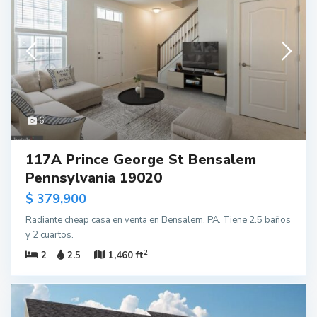
6
117A Prince George St Bensalem
Pennsylvania 19020
$ 379,900
Radiante cheap casa en venta en Bensalem, PA. Tiene 2.5 baños
y 2 cuartos.
2
2
2.5
1,460 ft