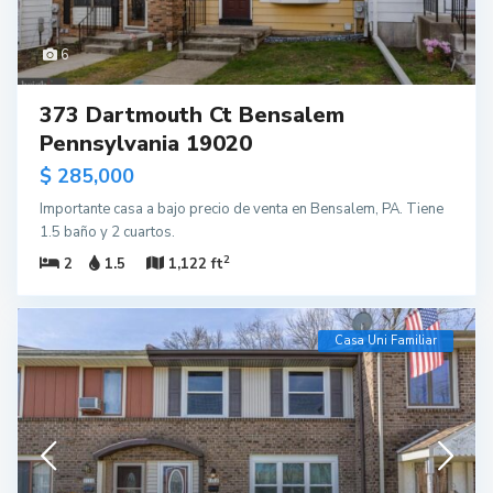
6
373 Dartmouth Ct Bensalem
Pennsylvania 19020
$ 285,000
Importante casa a bajo precio de venta en Bensalem, PA. Tiene
1.5 baño y 2 cuartos.
2
2
1.5
1,122 ft
Casa Uni Familiar