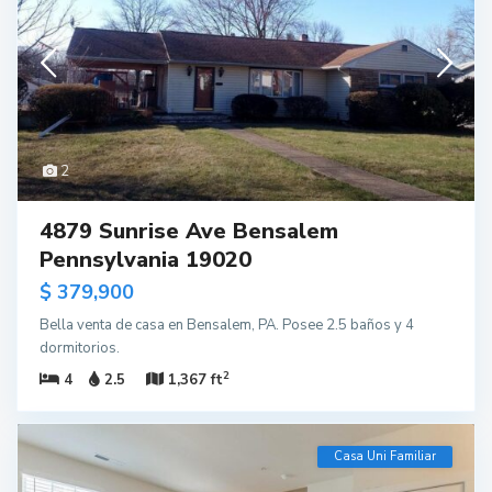
2
4879 Sunrise Ave Bensalem
Pennsylvania 19020
$ 379,900
Bella venta de casa en Bensalem, PA. Posee 2.5 baños y 4
dormitorios.
2
4
2.5
1,367 ft
Casa Uni Familiar