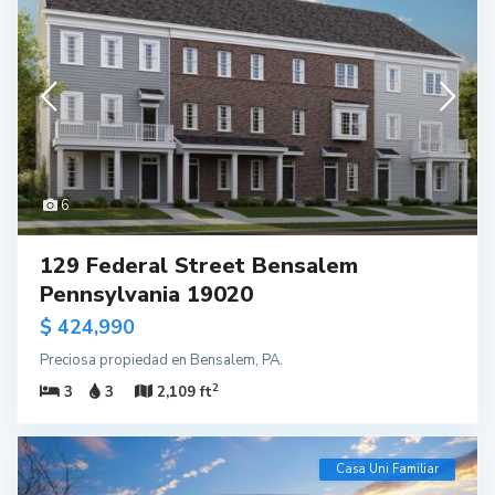
6
129 Federal Street Bensalem
Pennsylvania 19020
$ 424,990
Preciosa propiedad en Bensalem, PA.
2
3
3
2,109 ft
Casa Uni Familiar