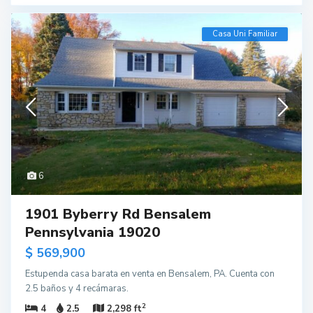
Casa Uni Familiar
6
1901 Byberry Rd Bensalem
Pennsylvania 19020
$ 569,900
Estupenda casa barata en venta en Bensalem, PA. Cuenta con
2.5 baños y 4 recámaras.
2
4
2.5
2,298 ft