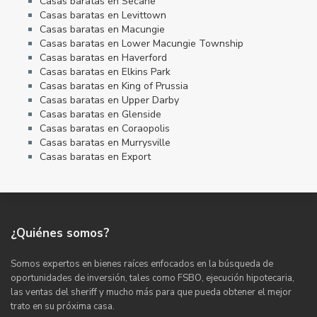
Casas baratas en Secane
Casas baratas en Levittown
Casas baratas en Macungie
Casas baratas en Lower Macungie Township
Casas baratas en Haverford
Casas baratas en Elkins Park
Casas baratas en King of Prussia
Casas baratas en Upper Darby
Casas baratas en Glenside
Casas baratas en Coraopolis
Casas baratas en Murrysville
Casas baratas en Export
¿Quiénes somos?
Somos expertos en bienes raíces enfocados en la búsqueda de
oportunidades de inversión, tales como FSBO, ejecución hipotecaria,
las ventas del sheriff y mucho más para que pueda obtener el mejor
trato en su próxima casa.