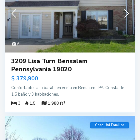
6
3209 Lisa Turn Bensalem
Pennsylvania 19020
$ 379,900
Confortable casa barata en venta en Bensalem, PA. Consta de
1.5 baño y 3 habitaciones.
2
3
1.5
1,988 ft
Casa Uni Familiar