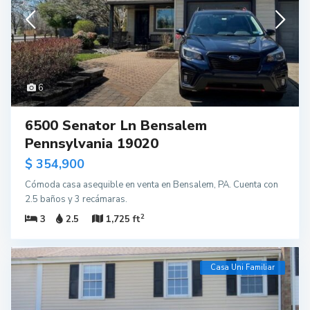
6
6500 Senator Ln Bensalem
Pennsylvania 19020
$ 354,900
Cómoda casa asequible en venta en Bensalem, PA. Cuenta con
2.5 baños y 3 recámaras.
2
3
2.5
1,725 ft
Casa Uni Familiar