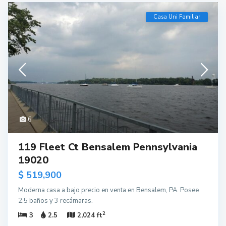
Casa Uni Familiar
6
119 Fleet Ct Bensalem Pennsylvania
19020
$ 519,900
Moderna casa a bajo precio en venta en Bensalem, PA. Posee
2.5 baños y 3 recámaras.
2
3
2.5
2,024 ft