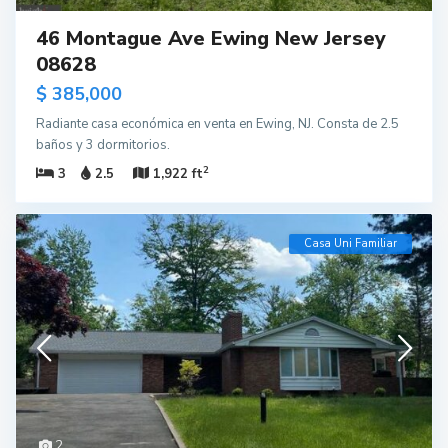
46 Montague Ave Ewing New Jersey
08628
$ 385,000
Radiante casa económica en venta en Ewing, NJ. Consta de 2.5
baños y 3 dormitorios.
2
3
2.5
1,922 ft
Casa Uni Familiar
2