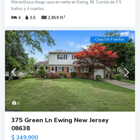
Maravillosa cheap casa en venta en Ewing, NJ. Consta de 3.5
baños y 4 cuartos.
2
4
3.5
2,859 ft
Casa Uni Familiar
6
375 Green Ln Ewing New Jersey
08638
$ 349,900