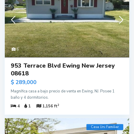
6
953 Terrace Blvd Ewing New Jersey
08618
$ 289,000
Magnífica casa a bajo precio de venta en Ewing, NJ. Posee 1
baño y 4 dormitorios.
2
4
1
1,156 ft
Casa Uni Familiar