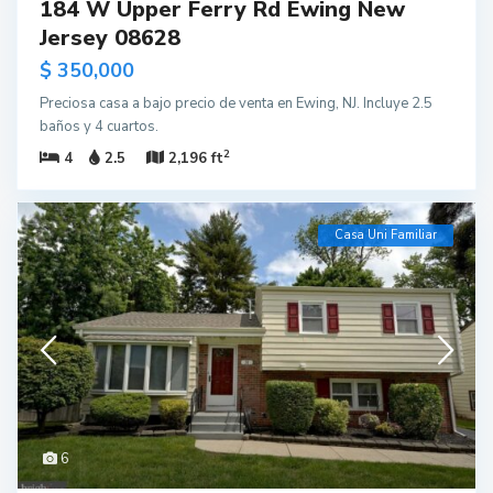
184 W Upper Ferry Rd Ewing New
Jersey 08628
$ 350,000
Preciosa casa a bajo precio de venta en Ewing, NJ. Incluye 2.5
baños y 4 cuartos.
2
4
2.5
2,196 ft
Casa Uni Familiar
6