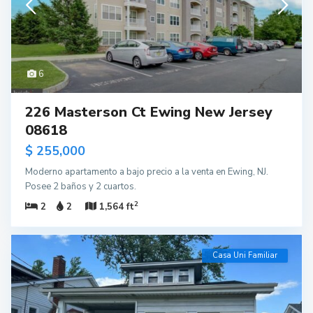
6
226 Masterson Ct Ewing New Jersey
08618
$ 255,000
Moderno apartamento a bajo precio a la venta en Ewing, NJ.
Posee 2 baños y 2 cuartos.
2
2
2
1,564 ft
Casa Uni Familiar