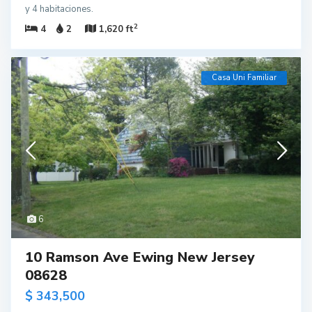
y 4 habitaciones.
2
4
2
1,620 ft
Casa Uni Familiar
6
10 Ramson Ave Ewing New Jersey
08628
$ 343,500