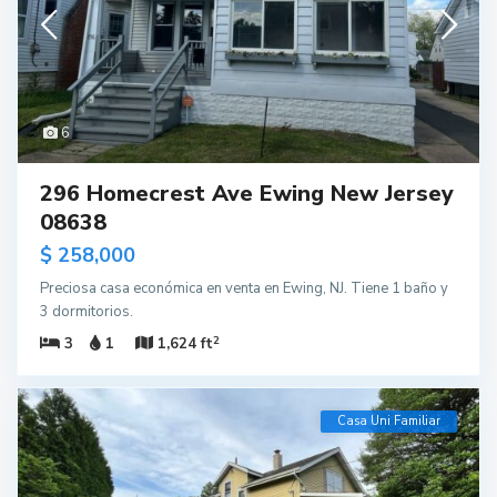
6
296 Homecrest Ave Ewing New Jersey
08638
$ 258,000
Preciosa casa económica en venta en Ewing, NJ. Tiene 1 baño y
3 dormitorios.
2
3
1
1,624 ft
Casa Uni Familiar