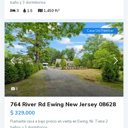
baño y 3 dormitorios.
2
3
1.5
1,450 ft
Casa Uni Familiar
6
764 River Rd Ewing New Jersey 08628
$ 329,000
Flamante casa a bajo precio en venta en Ewing, NJ. Tiene 2
baños y 3 dormitorios.