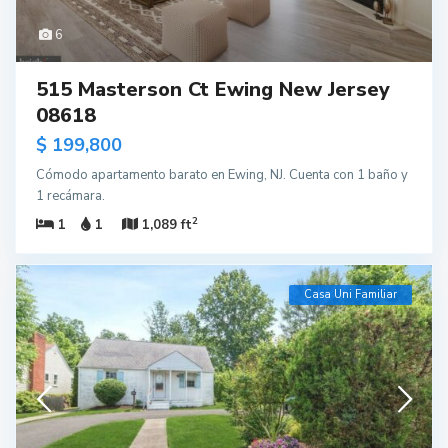
6
515 Masterson Ct Ewing New Jersey
08618
$ 199,800
Cómodo apartamento barato en Ewing, NJ. Cuenta con 1 baño y
1 recámara.
2
1
1
1,089 ft
Casa Uni Familiar