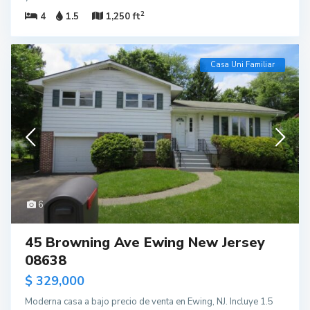
2
4
1.5
1,250 ft
Casa Uni Familiar
6
45 Browning Ave Ewing New Jersey
08638
$ 329,000
Moderna casa a bajo precio de venta en Ewing, NJ. Incluye 1.5