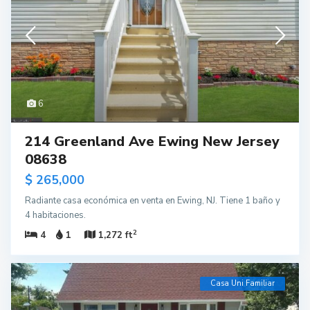
6
214 Greenland Ave Ewing New Jersey
08638
$ 265,000
Radiante casa económica en venta en Ewing, NJ. Tiene 1 baño y
4 habitaciones.
2
4
1
1,272 ft
Casa Uni Familiar