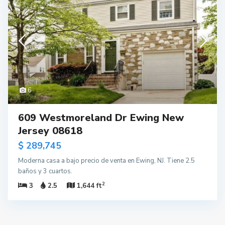
6
609 Westmoreland Dr Ewing New
Jersey 08618
$ 289,745
Moderna casa a bajo precio de venta en Ewing, NJ. Tiene 2.5
baños y 3 cuartos.
2
3
2.5
1,644 ft