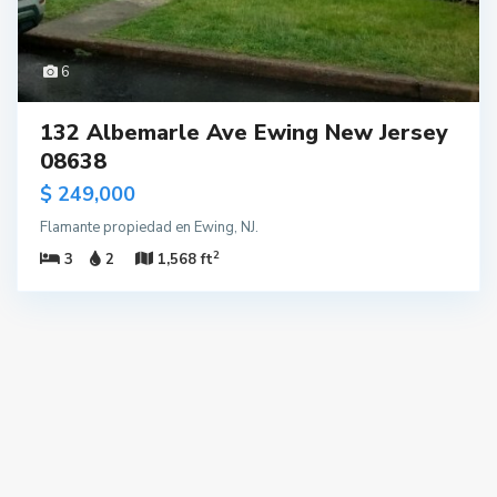
6
132 Albemarle Ave Ewing New Jersey
08638
$ 249,000
Flamante propiedad en Ewing, NJ.
2
3
2
1,568 ft