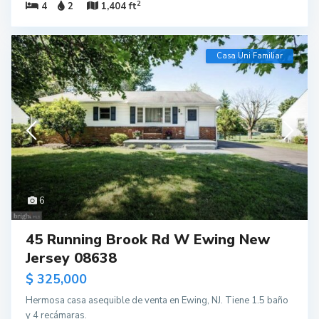
2
4
2
1,404 ft
Casa Uni Familiar
6
45 Running Brook Rd W Ewing New
Jersey 08638
$ 325,000
Hermosa casa asequible de venta en Ewing, NJ. Tiene 1.5 baño
y 4 recámaras.