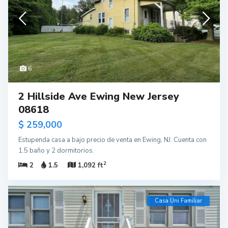
6
2 Hillside Ave Ewing New Jersey
08618
$ 259,000
Estupenda casa a bajo precio de venta en Ewing, NJ. Cuenta con
1.5 baño y 2 dormitorios.
2
2
1.5
1,092 ft
Casa Uni Familiar