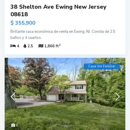
38 Shelton Ave Ewing New Jersey
08618
$ 355,900
Brillante casa económica de venta en Ewing, NJ. Consta de 2.5
baños y 4 cuartos.
2
4
2.5
1,866 ft
Casa Uni Familiar
6