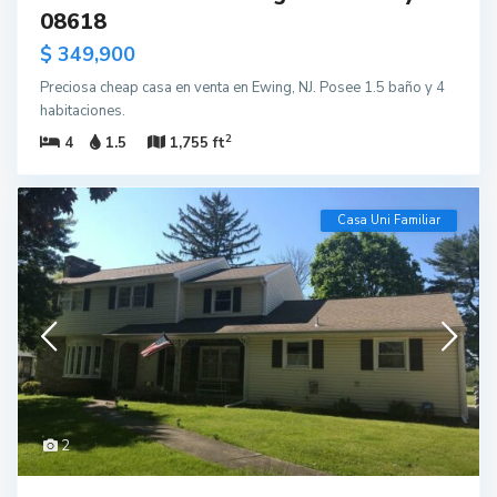
08618
$ 349,900
Preciosa cheap casa en venta en Ewing, NJ. Posee 1.5 baño y 4
habitaciones.
2
4
1.5
1,755 ft
Casa Uni Familiar
2