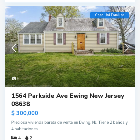
Casa Uni Familiar
6
1564 Parkside Ave Ewing New Jersey
08638
$ 300,000
Preciosa vivienda barata de venta en Ewing, NJ. Tiene 2 baños y
4 habitaciones.
4
2