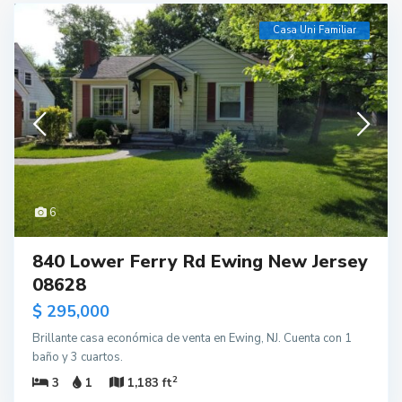
Casa Uni Familiar
6
840 Lower Ferry Rd Ewing New Jersey
08628
$ 295,000
Brillante casa económica de venta en Ewing, NJ. Cuenta con 1
baño y 3 cuartos.
2
3
1
1,183 ft