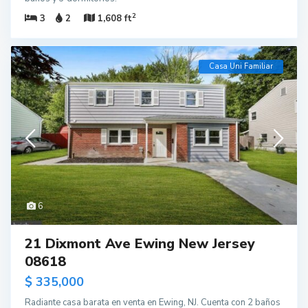
2
3
2
1,608 ft
Casa Uni Familiar
6
21 Dixmont Ave Ewing New Jersey
08618
$ 335,000
Radiante casa barata en venta en Ewing, NJ. Cuenta con 2 baños