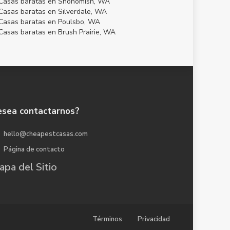
Casas baratas en Snohomish, WA
Casas baratas en Silverdale, WA
Casas baratas en Poulsbo, WA
Casas baratas en Brush Prairie, WA
sea contactarnos?
hello@cheapestcasas.com
Página de contacto
pa del Sitio
Términos
Privacidad