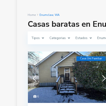
Home
Enumclaw, WA
Casas baratas en E
Tipos
Categorias
Estados
Enum
Casa Uni Familiar
6