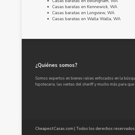
Casas baratas en Bellingham, WA
Casas baratas en Kennewick, WA
Casas baratas en Longview, WA
Casas baratas en Walla Walla, WA
¿Quiénes somos?
Somos expertos en bienes raíces enfocados en la búsqu
hipotecaria, las ventas del sheriff y mucho más para que
CheapestCasas.com | Todos los derechos reservados 