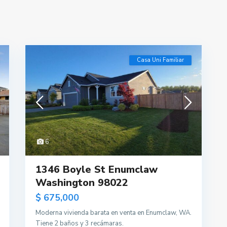
Casa Uni Familiar
6
1346 Boyle St Enumclaw
Washington 98022
$ 675,000
Moderna vivienda barata en venta en Enumclaw, WA.
Tiene 2 baños y 3 recámaras.