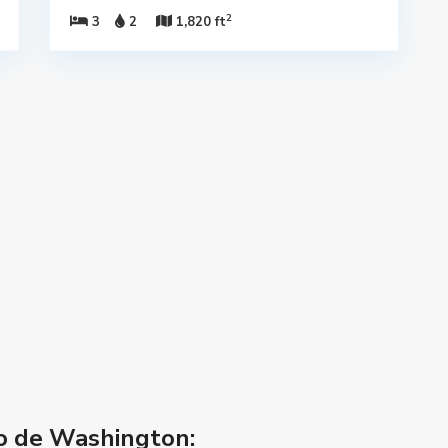
2
3
2
1,820 ft
do de Washington: