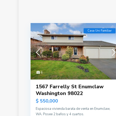
Casa Uni Familiar
6
1567 Farrelly St Enumclaw
Washington 98022
$ 550,000
Espaciosa vivienda barata de venta en Enumclaw,
WA. Posee 2 baños y 4 cuartos.