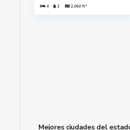
2
4
2
2,060 ft
Mejores ciudades del esta