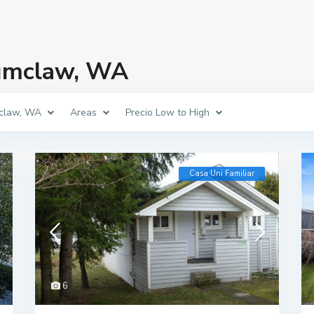
numclaw, WA
claw, WA
Areas
Precio Low to High
Casa Uni Familiar
6