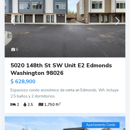
6
5020 148th St SW Unit E2 Edmonds
Washington 98026
$ 628,900
Espacioso condo económico de venta en Edmonds, WA. Incluye
2.5 baños y 2 dormitorios.
2
2
2.5
1,750 ft
Apartamento Condo