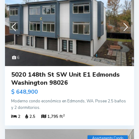
6
5020 148th St SW Unit E1 Edmonds
Washington 98026
$ 648,900
Moderno condo económico en Edmonds, WA. Posee 2.5 baños
y 2 dormitorios.
2
2
2.5
1,795 ft
Apartamento Condo