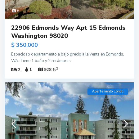
6
22906 Edmonds Way Apt 15 Edmonds
Washington 98020
$ 350,000
Espacioso departamento a bajo precio a la venta en Edmonds,
WA. Tiene 1 baño y 2 recámaras.
2
2
1
928 ft
Apartamento Condo