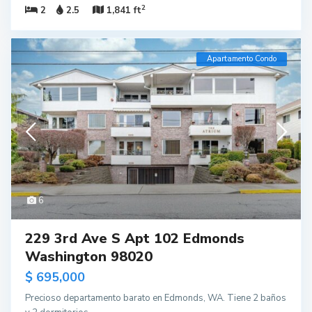
2
2
2.5
1,841 ft
Apartamento Condo
6
229 3rd Ave S Apt 102 Edmonds
Washington 98020
$ 695,000
Precioso departamento barato en Edmonds, WA. Tiene 2 baños