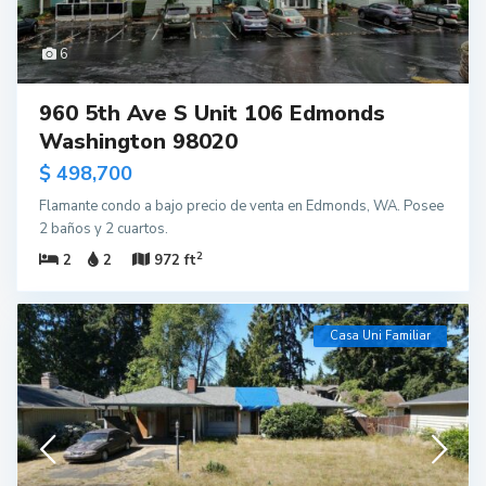
6
960 5th Ave S Unit 106 Edmonds
Washington 98020
$ 498,700
Flamante condo a bajo precio de venta en Edmonds, WA. Posee
2 baños y 2 cuartos.
2
2
2
972 ft
Casa Uni Familiar