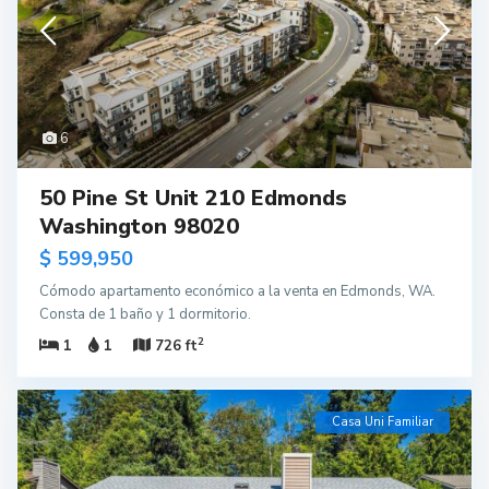
6
50 Pine St Unit 210 Edmonds
Washington 98020
$ 599,950
Cómodo apartamento económico a la venta en Edmonds, WA.
Consta de 1 baño y 1 dormitorio.
2
1
1
726 ft
Casa Uni Familiar