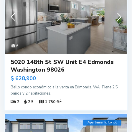
6
5020 148th St SW Unit E4 Edmonds
Washington 98026
$ 628,900
Bello condo económico a la venta en Edmonds, WA. Tiene 2.5
baños y 2 habitaciones.
2
2
2.5
1,750 ft
Apartamento Condo