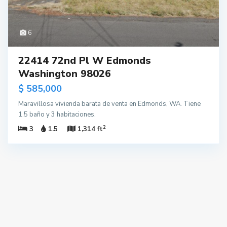
6
22414 72nd Pl W Edmonds
Washington 98026
$ 585,000
Maravillosa vivienda barata de venta en Edmonds, WA. Tiene
1.5 baño y 3 habitaciones.
2
3
1.5
1,314 ft