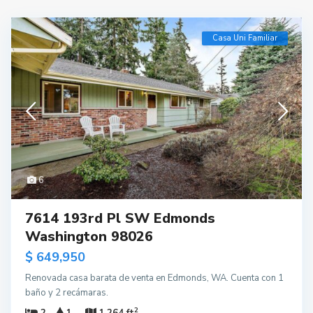
Casa Uni Familiar
6
7614 193rd Pl SW Edmonds
Washington 98026
$ 649,950
Renovada casa barata de venta en Edmonds, WA. Cuenta con 1
baño y 2 recámaras.
2
2
1
1,264 ft