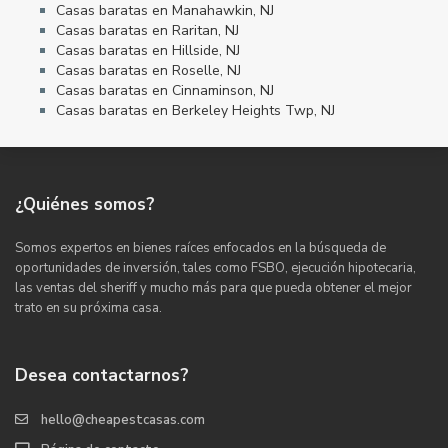
Casas baratas en Manahawkin, NJ
Casas baratas en Raritan, NJ
Casas baratas en Hillside, NJ
Casas baratas en Roselle, NJ
Casas baratas en Cinnaminson, NJ
Casas baratas en Berkeley Heights Twp, NJ
¿Quiénes somos?
Somos expertos en bienes raíces enfocados en la búsqueda de
oportunidades de inversión, tales como FSBO, ejecución hipotecaria,
las ventas del sheriff y mucho más para que pueda obtener el mejor
trato en su próxima casa.
Desea contactarnos?
hello@cheapestcasas.com