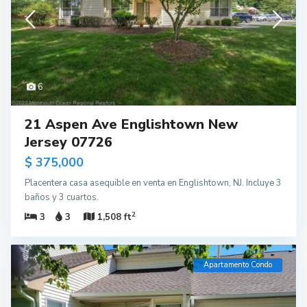
6
21 Aspen Ave Englishtown New
Jersey 07726
$ 375,000
Placentera casa asequible en venta en Englishtown, NJ. Incluye 3
baños y 3 cuartos.
2
3
3
1,508 ft
Apartamento Condo