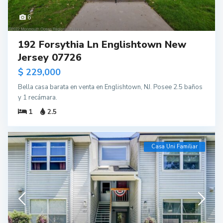
6
192 Forsythia Ln Englishtown New
Jersey 07726
$ 229,000
Bella casa barata en venta en Englishtown, NJ. Posee 2.5 baños
y 1 recámara.
1
2.5
Casa Uni Familiar