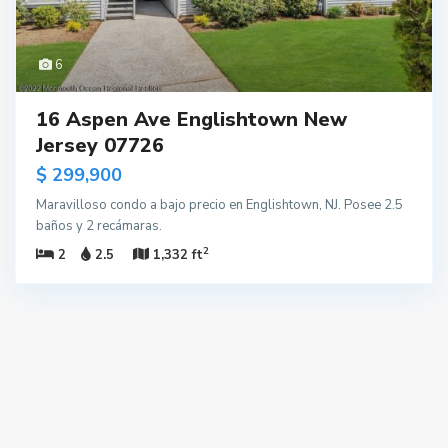
6
16 Aspen Ave Englishtown New
Jersey 07726
$ 299,900
Maravilloso condo a bajo precio en Englishtown, NJ. Posee 2.5
baños y 2 recámaras.
2
2
2.5
1,332 ft