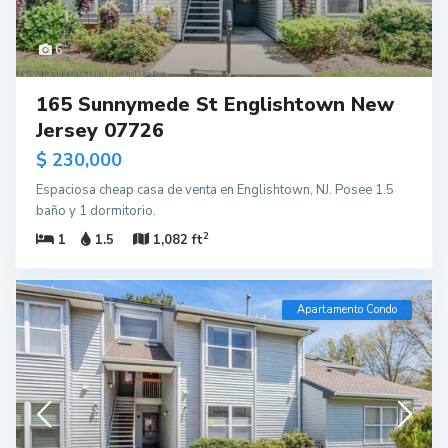
6
165 Sunnymede St Englishtown New
Jersey 07726
$ 230,000
Espaciosa cheap casa de venta en Englishtown, NJ. Posee 1.5
baño y 1 dormitorio.
2
1
1.5
1,082 ft
Apartamento Condo