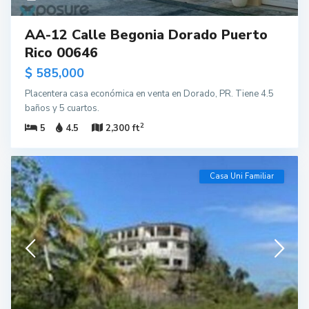
AA-12 Calle Begonia Dorado Puerto
Rico 00646
$ 585,000
Placentera casa económica en venta en Dorado, PR. Tiene 4.5
baños y 5 cuartos.
2
5
4.5
2,300 ft
Casa Uni Familiar