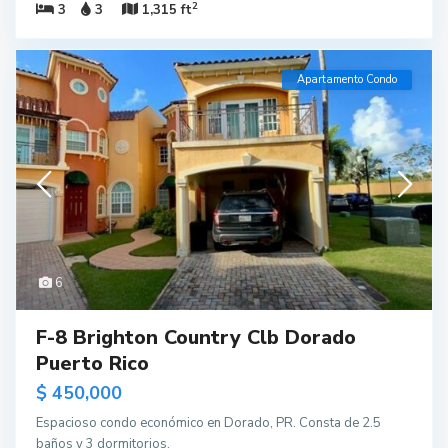
2
3
3
1,315 ft
Apartamento Condo
6
F-8 Brighton Country Clb Dorado
Puerto Rico
$ 450,000
Espacioso condo económico en Dorado, PR. Consta de 2.5
baños y 3 dormitorios.