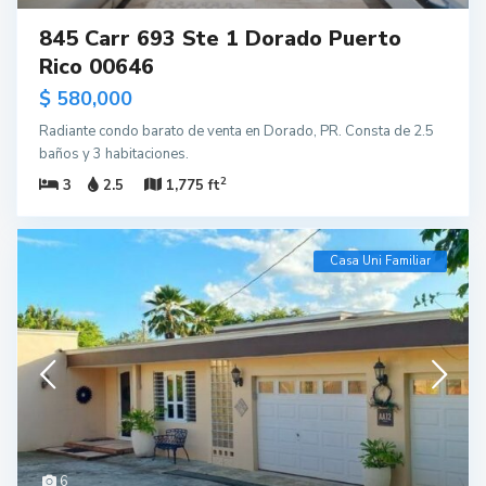
845 Carr 693 Ste 1 Dorado Puerto
Rico 00646
$ 580,000
Radiante condo barato de venta en Dorado, PR. Consta de 2.5
baños y 3 habitaciones.
2
3
2.5
1,775 ft
Casa Uni Familiar
6