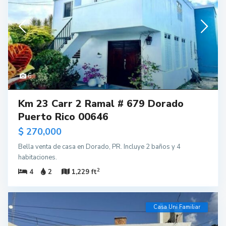
6
Km 23 Carr 2 Ramal # 679 Dorado
Puerto Rico 00646
$ 270,000
Bella venta de casa en Dorado, PR. Incluye 2 baños y 4
habitaciones.
2
4
2
1,229 ft
Casa Uni Familiar