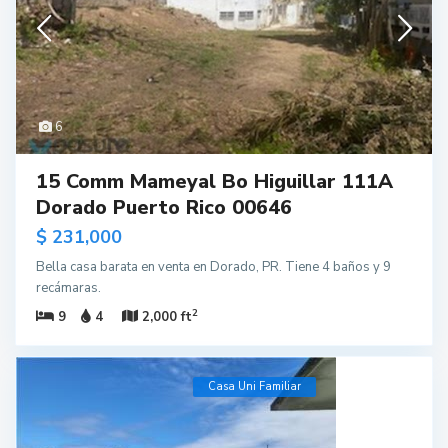
6
15 Comm Mameyal Bo Higuillar 111A
Dorado Puerto Rico 00646
$ 231,000
Bella casa barata en venta en Dorado, PR. Tiene 4 baños y 9
recámaras.
2
9
4
2,000 ft
Casa Uni Familiar