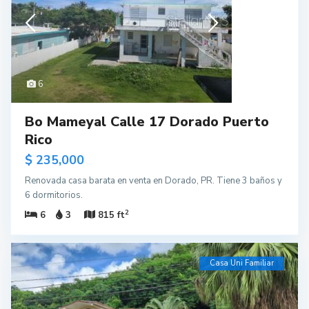
6
Bo Mameyal Calle 17 Dorado Puerto
Rico
$ 235,000
Renovada casa barata en venta en Dorado, PR. Tiene 3 baños y
6 dormitorios.
2
6
3
815 ft
Casa Uni Familiar