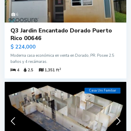
6
Q3 Jardin Encantado Dorado Puerto
Rico 00646
$ 224,000
Moderna casa económica en venta en Dorado, PR. Posee 2.5
baños y 4 recámaras.
2
4
2.5
1,351 ft
Casa Uni Familiar