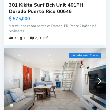
301 Kikita Surf Bch Unit 401PH
Dorado Puerto Rico 00646
$ 575,000
Maravilloso condo barato en Dorado, PR. Posee 2 baños y 3
recámaras.
2
3
2
2,310 ft
Apartamento Condo
6