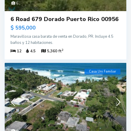
6
6 Road 679 Dorado Puerto Rico 00956
$ 595,000
Maravillosa casa barata de venta en Dorado, PR. Incluye 4.5
baños y 12 habitaciones.
2
12
4.5
5,360 ft
Casa Uni Familiar
6