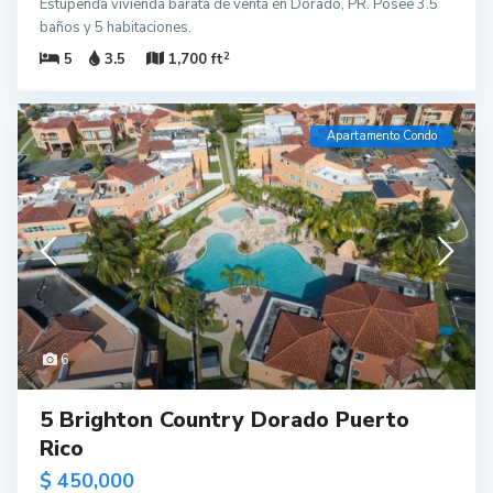
Estupenda vivienda barata de venta en Dorado, PR. Posee 3.5
baños y 5 habitaciones.
2
5
3.5
1,700 ft
Apartamento Condo
6
5 Brighton Country Dorado Puerto
Rico
$ 450,000