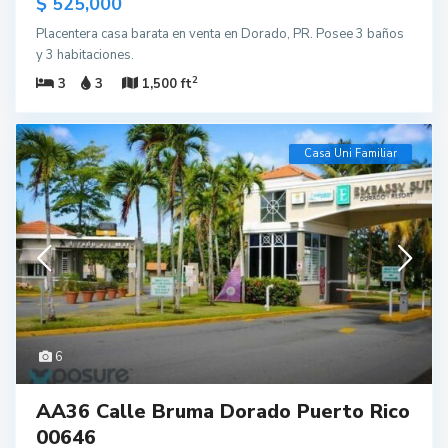
$ 525,000
Placentera casa barata en venta en Dorado, PR. Posee 3 baños
y 3 habitaciones.
2
3
3
1,500 ft
Casa Uni Familiar
6
AA36 Calle Bruma Dorado Puerto Rico
00646