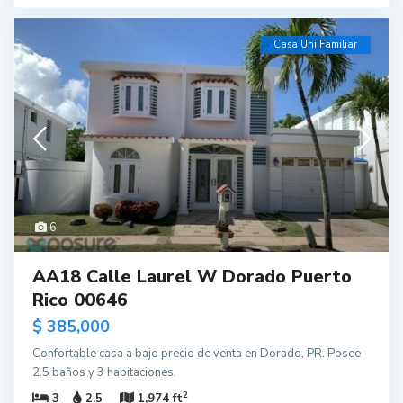
Casa Uni Familiar
6
AA18 Calle Laurel W Dorado Puerto
Rico 00646
$ 385,000
Confortable casa a bajo precio de venta en Dorado, PR. Posee
2.5 baños y 3 habitaciones.
2
3
2.5
1,974 ft