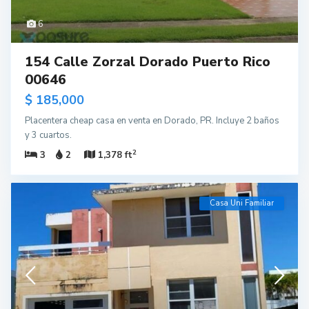
6
154 Calle Zorzal Dorado Puerto Rico
00646
$ 185,000
Placentera cheap casa en venta en Dorado, PR. Incluye 2 baños
y 3 cuartos.
2
3
2
1,378 ft
Casa Uni Familiar