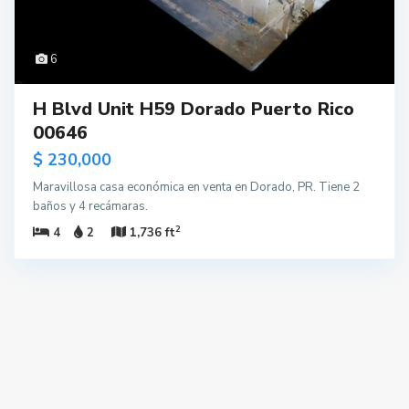
6
H Blvd Unit H59 Dorado Puerto Rico
00646
$ 230,000
Maravillosa casa económica en venta en Dorado, PR. Tiene 2
baños y 4 recámaras.
2
4
2
1,736 ft