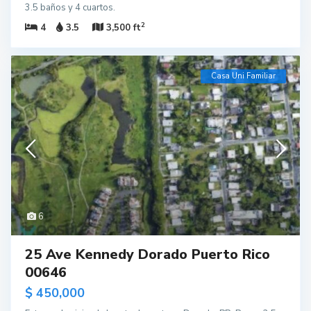
3.5 baños y 4 cuartos.
2
4
3.5
3,500 ft
Casa Uni Familiar
6
25 Ave Kennedy Dorado Puerto Rico
00646
$ 450,000