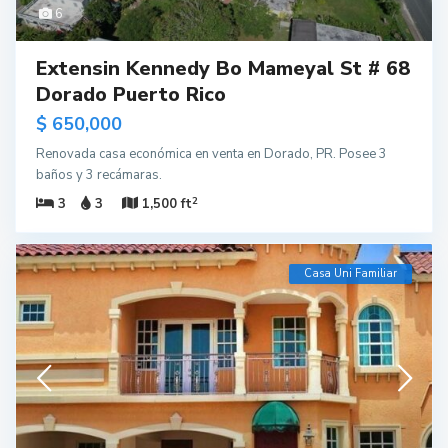
6
Extensin Kennedy Bo Mameyal St # 68
Dorado Puerto Rico
$ 650,000
Renovada casa económica en venta en Dorado, PR. Posee 3
baños y 3 recámaras.
2
3
3
1,500 ft
Casa Uni Familiar