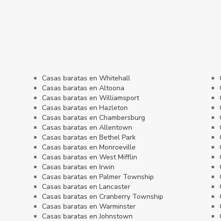
Casas baratas en Whitehall
Casas baratas en Altoona
Casas baratas en Williamsport
Casas baratas en Hazleton
Casas baratas en Chambersburg
Casas baratas en Allentown
Casas baratas en Bethel Park
Casas baratas en Monroeville
Casas baratas en West Mifflin
Casas baratas en Irwin
Casas baratas en Palmer Township
Casas baratas en Lancaster
Casas baratas en Cranberry Township
Casas baratas en Warminster
Casas baratas en Johnstown