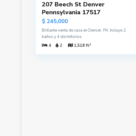
207 Beech St Denver
Pennsylvania 17517
$ 245,000
Brillante venta de casa en Denver, PA. Incluye 2
baños y 4 dormitorios.
2
4
2
1,518 ft