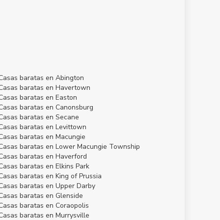
Casas baratas en Abington
Casas baratas en Havertown
Casas baratas en Easton
Casas baratas en Canonsburg
Casas baratas en Secane
Casas baratas en Levittown
Casas baratas en Macungie
Casas baratas en Lower Macungie Township
Casas baratas en Haverford
Casas baratas en Elkins Park
Casas baratas en King of Prussia
Casas baratas en Upper Darby
Casas baratas en Glenside
Casas baratas en Coraopolis
Casas baratas en Murrysville