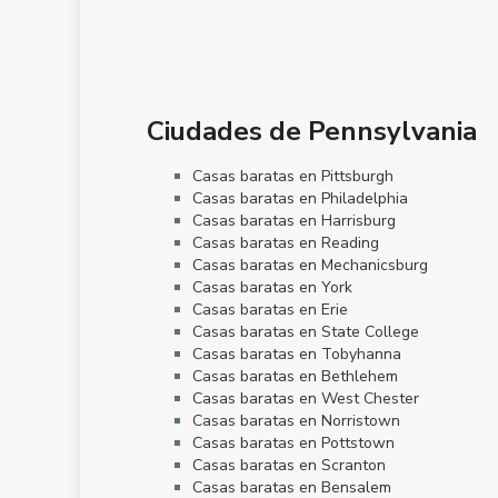
Ciudades de Pennsylvania
Casas baratas en Pittsburgh
Casas baratas en Philadelphia
Casas baratas en Harrisburg
Casas baratas en Reading
Casas baratas en Mechanicsburg
Casas baratas en York
Casas baratas en Erie
Casas baratas en State College
Casas baratas en Tobyhanna
Casas baratas en Bethlehem
Casas baratas en West Chester
Casas baratas en Norristown
Casas baratas en Pottstown
Casas baratas en Scranton
Casas baratas en Bensalem