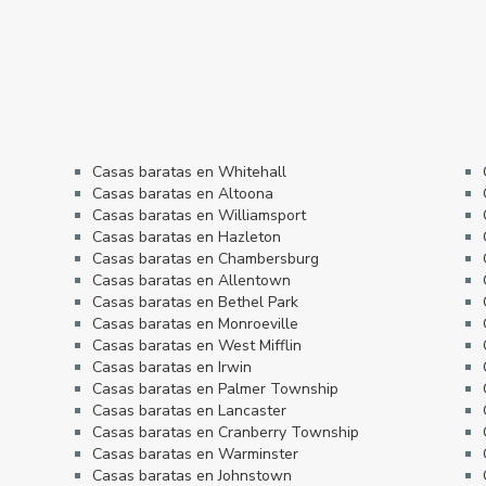
Casas baratas en Whitehall
Casas baratas en Altoona
Casas baratas en Williamsport
Casas baratas en Hazleton
Casas baratas en Chambersburg
Casas baratas en Allentown
Casas baratas en Bethel Park
Casas baratas en Monroeville
Casas baratas en West Mifflin
Casas baratas en Irwin
Casas baratas en Palmer Township
Casas baratas en Lancaster
Casas baratas en Cranberry Township
Casas baratas en Warminster
Casas baratas en Johnstown